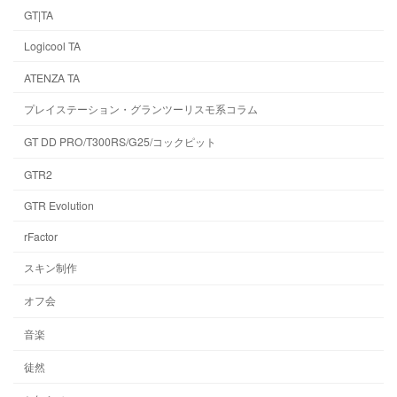
GT|TA
Logicool TA
ATENZA TA
プレイステーション・グランツーリスモ系コラム
GT DD PRO/T300RS/G25/コックピット
GTR2
GTR Evolution
rFactor
スキン制作
オフ会
音楽
徒然