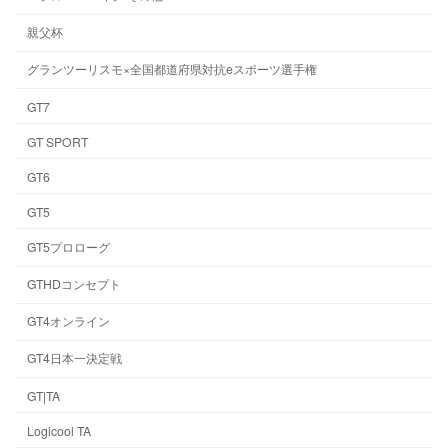
親父杯
グランツーリスモ×全国都道府県対抗eスポーツ選手権
GT7
GT SPORT
GT6
GT5
GT5プロローグ
GTHDコンセプト
GT4オンライン
GT4日本一決定戦
GT|TA
Logicool TA