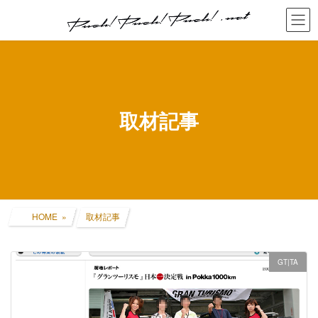
コ
ナ
ン
ビ
テ
ゲ
ン
ー
ツ
シ
へ
ョ
ス
ン
キ
に
取材記事
ッ
移
プ
動
HOME
取材記事
GT|TA