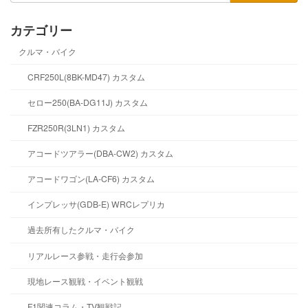
カテゴリー
クルマ・バイク
CRF250L(8BK-MD47) カスタム
セロー250(BA-DG11J) カスタム
FZR250R(3LN1) カスタム
アコードツアラー(DBA-CW2) カスタム
アコードワゴン(LA-CF6) カスタム
インプレッサ(GDB-E) WRCレプリカ
過去所有したクルマ・バイク
リアルレース参戦・走行会参加
現地レース観戦・イベント観戦
F1関連コラム・TV観戦記