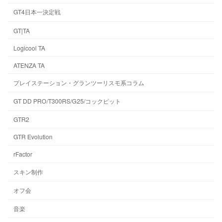
GT4日本一決定戦
GT|TA
Logicool TA
ATENZA TA
プレイステーション・グランツーリスモ系コラム
GT DD PRO/T300RS/G25/コックピット
GTR2
GTR Evolution
rFactor
スキン制作
オフ会
音楽