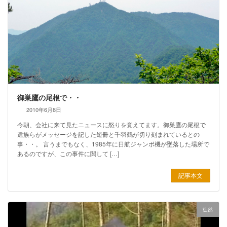
御巣鷹の尾根で・・
2010年6月8日
今朝、会社に来て見たニュースに怒りを覚えてます。御巣鷹の尾根で
遺族らがメッセージを記した短冊と千羽鶴が切り刻まれているとの
事・・。 言うまでもなく、1985年に日航ジャンボ機が墜落した場所で
あるのですが、この事件に関して […]
記事本文
徒然