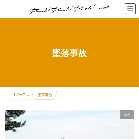
コ
ナ
ン
ビ
テ
ゲ
ン
ー
ツ
シ
へ
ョ
ス
ン
キ
に
墜落事故
ッ
移
プ
動
HOME
墜落事故
徒然