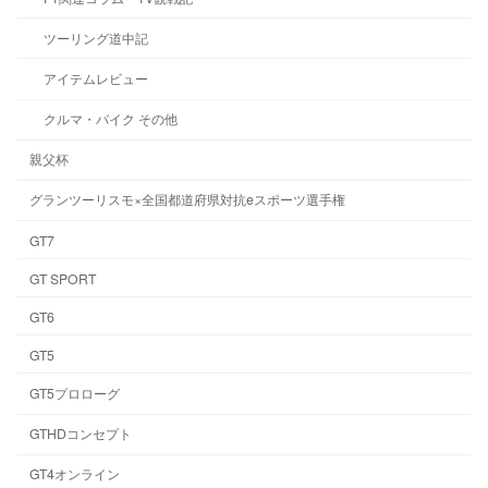
ツーリング道中記
アイテムレビュー
クルマ・バイク その他
親父杯
グランツーリスモ×全国都道府県対抗eスポーツ選手権
GT7
GT SPORT
GT6
GT5
GT5プロローグ
GTHDコンセプト
GT4オンライン