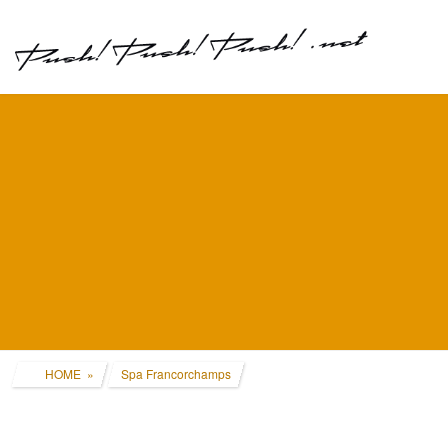
コ
ナ
ン
ビ
テ
ゲ
ン
ー
ツ
シ
へ
ョ
ス
ン
キ
に
ッ
移
プ
動
HOME
Spa Francorchamps