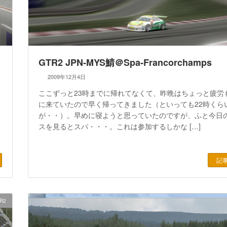
GTR2 JPN-MYS鯖＠Spa-Francorchamps
2009年12月4日
ここずっと23時までに帰れてなくて、昨晩はちょっと疲労
に来ていたので早く帰ってきました（といっても22時くら
が・・）。早めに寝ようと思っていたのですが、ふと今日
スを見るとスパ・・・。これは参加するしかな […]
記
R2