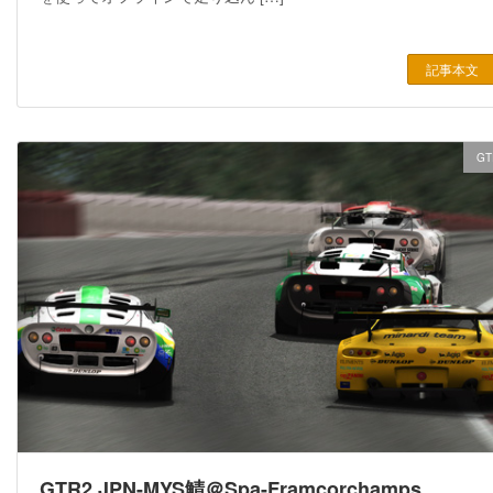
記事本文
GT
GTR2 JPN-MYS鯖＠Spa-Framcorchamps