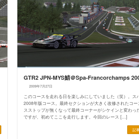
）
GTR2 JPN-MYS鯖＠Spa-Francorchamps 20
2009年7月27日
このコースを走れる日を楽しみにしていました（笑）。ス
2008年版コース。最終セクションが大きく改修されたコー
スストップが無くなって最終コーナーがシケインと変わっ
ですが、初めてここを走行します。今回のレース […]
記