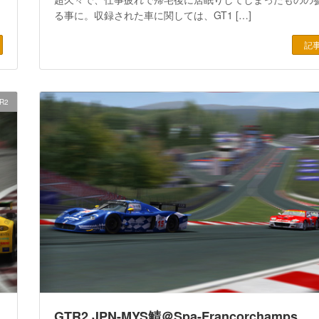
る事に。収録された車に関しては、GT1 […]
記
R2
GTR2 JPN-MYS鯖＠Spa-Francorchamps