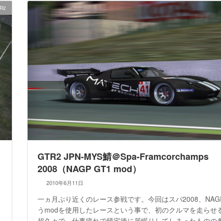
R2
GTR2 JPN-MYS鯖＠Spa-Framcorchamps
2008（NAGP GT1 mod）
2010年6月11日
一ヵ月ぶり近くのレース参戦です。今回はスパ2008、NAG
うmodを使用したレースという事で、初のクルマを走らせ
超久々で、仕事疲れで帰宅後に居眠りしてしまったものの