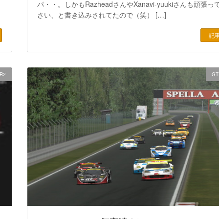
パ・・。しかもRazheadさんやXanavi-yuukiさんも頑張
さい、と書き込みされてたので（笑） […]
記
R2
GT