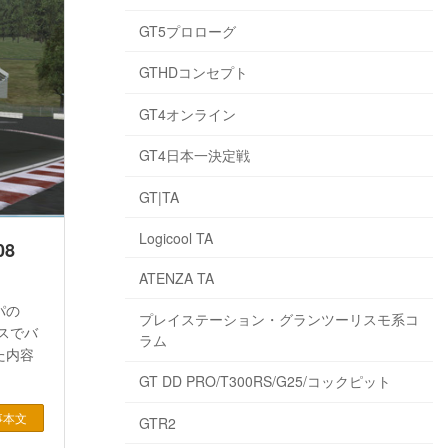
GT5プロローグ
GTHDコンセプト
GT4オンライン
GT4日本一決定戦
GT|TA
Logicool TA
08
ATENZA TA
パの
プレイステーション・グランツーリスモ系コ
スでバ
ラム
た内容
GT DD PRO/T300RS/G25/コックピット
事本文
GTR2