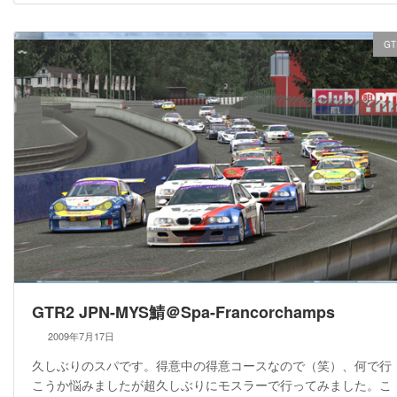
GT
GTR2 JPN-MYS鯖＠Spa-Francorchamps
2009年7月17日
久しぶりのスパです。得意中の得意コースなので（笑）、何で行
こうか悩みましたが超久しぶりにモスラーで行ってみました。こ