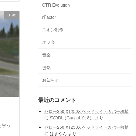
GTR Evolution
GTR2
rFactor
スキン制作
オフ会
音楽
徒然
お知らせ
最近のコメント
セロー250 XT250X ヘッドライトカバー移植
に
SYORI（Gucchi1918）
より
も祟っ
セロー250 XT250X ヘッドライトカバー移植
に
はまやん
より