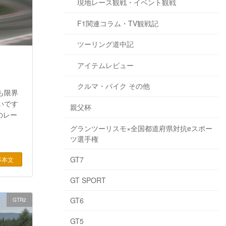
現地レース観戦・イベント観戦
F1関連コラム・TV観戦記
ツーリング道中記
アイテムレビュー
クルマ・バイク その他
も限界
いです
親父杯
のレー
グランツーリスモ×全国都道府県対抗eスポー
ツ選手権
GT7
事本文
GT SPORT
GT6
GTR2
GT5