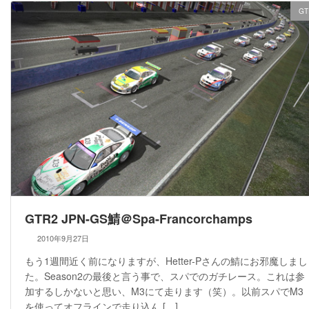
GT
GTR2 JPN-GS鯖＠Spa-Francorchamps
2010年9月27日
もう1週間近く前になりますが、Hetter-Pさんの鯖にお邪魔しまし
た。Season2の最後と言う事で、スパでのガチレース。これは参
加するしかないと思い、M3にて走ります（笑）。以前スパでM3
を使ってオフラインで走り込ん […]