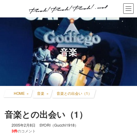
コ
ナ
ン
ビ
テ
ゲ
ン
ー
ツ
シ
へ
ョ
ス
ン
キ
に
音楽
ッ
移
プ
動
HOME
音楽
音楽との出会い（1）
音楽との出会い（1）
2005年2月8日
SYORI（Gucchi1918）
3件
のコメント