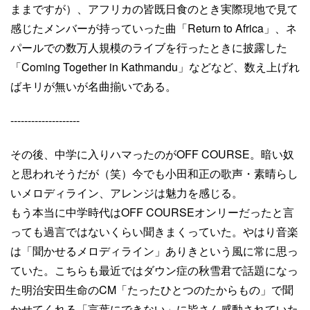
ままですが）、アフリカの皆既日食のとき実際現地で見て
感じたメンバーが持っていった曲「Return to Africa」、ネ
パールでの数万人規模のライブを行ったときに披露した
「Coming Together in Kathmandu」などなど、数え上げれ
ばキリが無いが名曲揃いである。
--------------------
その後、中学に入りハマったのがOFF COURSE。暗い奴
と思われそうだが（笑）今でも小田和正の歌声・素晴らし
いメロディライン、アレンジは魅力を感じる。
もう本当に中学時代はOFF COURSEオンリーだったと言
っても過言ではないくらい聞きまくっていた。やはり音楽
は「聞かせるメロディライン」ありきという風に常に思っ
ていた。こちらも最近ではダウン症の秋雪君で話題になっ
た明治安田生命のCM「たったひとつのたからもの」で聞
かせてくれる「言葉にできない」に皆さん感動されていた