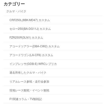
カテゴリー
クルマ・バイク
CRF250L(8BK-MD47) カスタム
セロー250(BA-DG11J) カスタム
FZR250R(3LN1) カスタム
アコードツアラー(DBA-CW2) カスタム
アコードワゴン(LA-CF6) カスタム
インプレッサ(GDB-E) WRCレプリカ
過去所有したクルマ・バイク
リアルレース参戦・走行会参加
現地レース観戦・イベント観戦
F1関連コラム・TV観戦記