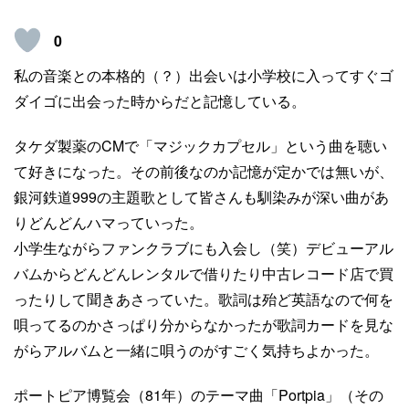
0
私の音楽との本格的（？）出会いは小学校に入ってすぐゴ
ダイゴに出会った時からだと記憶している。
タケダ製薬のCMで「マジックカプセル」という曲を聴い
て好きになった。その前後なのか記憶が定かでは無いが、
銀河鉄道999の主題歌として皆さんも馴染みが深い曲があ
りどんどんハマっていった。
小学生ながらファンクラブにも入会し（笑）デビューアル
バムからどんどんレンタルで借りたり中古レコード店で買
ったりして聞きあさっていた。歌詞は殆ど英語なので何を
唄ってるのかさっぱり分からなかったが歌詞カードを見な
がらアルバムと一緒に唄うのがすごく気持ちよかった。
ポートピア博覧会（81年）のテーマ曲「Portpia」（その