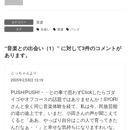
音楽
カテゴリー
タグ
出会い
音楽
バンド
“
音楽との出会い（1）
” に対して3件のコメントが
あります。
じっちゃん
より:
2005年2月8日 13:19
PUSH!PUSH!・・との事で思わずClickしたらゴダ
イゴやオフコースの話題ではありませんか！SYORI
さんと全く同じ音楽体験を経て、私は今、民族芸能
の道の途上です。いまだ、小田さんの声が聞こえて
くると「ああ、やっぱり自分はこの人で育ってきた
んだなぁ・・」と幸せな気持ちになりますわいな。