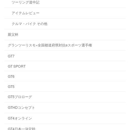
ツーリング道中記
アイテムレビュー
クルマ・バイク その他
親父杯
グランツーリスモ×全国都道府県対抗eスポーツ選手権
GT7
GT SPORT
GT6
GT5
GT5プロローグ
GTHDコンセプト
GT4オンライン
GT4日本一決定戦