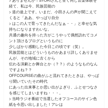
> ありませんか！SYORIさんと全く同じ音楽体験を
経て、私は今、民族芸能の
> 道の途上です。いまだ、小田さんの声が聞こえて
くると「ああ、やっぱり自分
> はこの人で育ってきたんだなぁ・・」と幸せな気
持ちになりますわいな。
共通の趣向を持った方がこうやって偶然訪れてコメ
ント頂けるブログというものに
少しばかり感動した今日この頃です（笑）。
民族芸能とはどういうものかあまり詳しくありませ
んが、その地域に古くから
伝わる演劇とか舞台とか（？？）のようなものなん
ですよね？？
OFFCOURSEの曲がふと流れてきたときは、やっぱ
り聞いていたその時代
にあった出来事とか思い出がよぎり、ふとせつなさ
を感じてしまいますね・・・。
> 当時ラジオ番組で当選したオフコースのサイン色
紙を今思い出しました！アレは