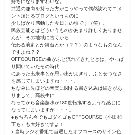
持ちになりますわいな。
共通の趣向を持った方がこうやって偶然訪れてコメ
ント頂けるブログというものに
少しばかり感動した今日この頃です（笑）。
民族芸能とはどういうものかあまり詳しくありませ
んが、その地域に古くから
伝わる演劇とか舞台とか（？？）のようなものなん
ですよね？？
OFFCOURSEの曲がふと流れてきたときは、やっぱ
り聞いていたその時代
にあった出来事とか思い出がよぎり、ふとせつなさ
を感じてしまいますね・・・。
ちなみに先ほどの音楽に関する書き込みは続きがあ
りまして、高校生に
なってから音楽趣味が180度転換するような感じに
なってしまいますが・・・。
※もちろん今でもゴダイゴもOFFCOURSE（小田和
正も）も大好きですよ！
> 当時ラジオ番組で当選したオフコースのサイン色