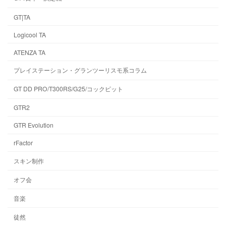
GT|TA
Logicool TA
ATENZA TA
プレイステーション・グランツーリスモ系コラム
GT DD PRO/T300RS/G25/コックピット
GTR2
GTR Evolution
rFactor
スキン制作
オフ会
音楽
徒然