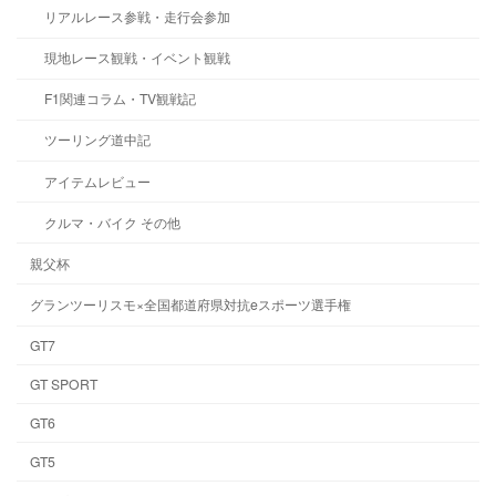
リアルレース参戦・走行会参加
現地レース観戦・イベント観戦
F1関連コラム・TV観戦記
ツーリング道中記
アイテムレビュー
クルマ・バイク その他
親父杯
グランツーリスモ×全国都道府県対抗eスポーツ選手権
GT7
GT SPORT
GT6
GT5