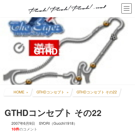
コ
ナ
ン
ビ
テ
ゲ
ン
ー
ツ
シ
へ
ョ
ス
ン
キ
に
GTHDコンセプト
ッ
移
プ
動
HOME
GTHDコンセプト
GTHDコンセプト その22
GTHDコンセプト その22
2007年6月9日
SYORI（Gucchi1918）
10件
のコメント