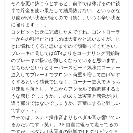
それを更に抜こうとすると、前半では稼げるのに後
半で貯金を使い果たして結局抜けない、というかな
り歯がゆい状況が続くので（笑）、いつも辛い状況
に陥ります；；。
コクピットは既に完成したんですね。コントローラ
ーからの移行だとはじめは大変かと思いますが、じ
きに慣れてくると思いますので頑張ってください。
ブレーキに関してはGT4よりもコーナリング開始時
のブレーキの扱いが難しくなっていると思います。
どちらかというとオーバースピード気味にコーナー
進入してブレーキでフロント荷重を増して曲げやす
くするという感覚ではなく、コーナー進入できっち
り速度を落とし、そこからアクセルで微調整するよ
うな感じでしょうか。この辺りは実車と感覚が少し
違う部分ではないでしょうか。言葉にすると難しい
ですが・・。
ウチでは、ステア操作音よりもペダル音が響いてい
るみたいです（笑）。2Ｆ自室に篭って走ってるの
ですが、ペダルは床置きの影響で1Ｆのリビングま