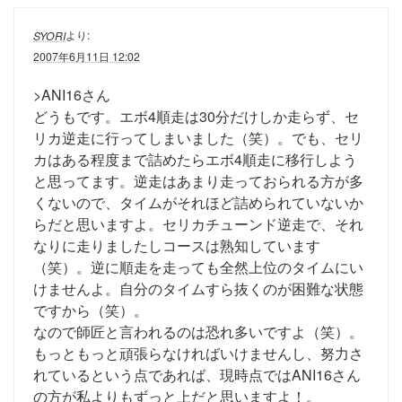
より:
SYORI
2007年6月11日 12:02
>ANI16さん
どうもです。エボ4順走は30分だけしか走らず、セ
リカ逆走に行ってしまいました（笑）。でも、セリ
カはある程度まで詰めたらエボ4順走に移行しよう
と思ってます。逆走はあまり走っておられる方が多
くないので、タイムがそれほど詰められていないか
らだと思いますよ。セリカチューンド逆走で、それ
なりに走りましたしコースは熟知しています
（笑）。逆に順走を走っても全然上位のタイムにい
けませんよ。自分のタイムすら抜くのが困難な状態
ですから（笑）。
なので師匠と言われるのは恐れ多いですよ（笑）。
もっともっと頑張らなければいけませんし、努力さ
れているという点であれば、現時点ではANI16さん
の方が私よりもずっと上だと思いますよ！。