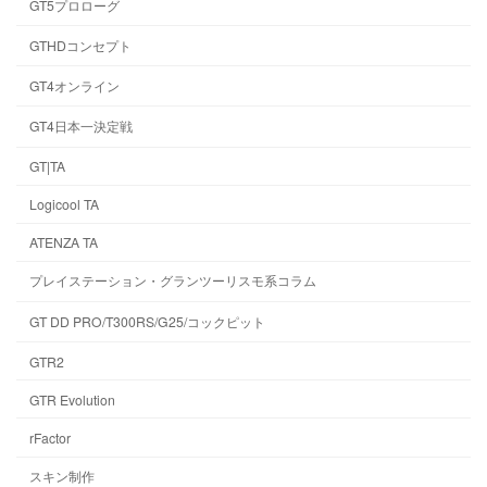
GT5プロローグ
GTHDコンセプト
GT4オンライン
GT4日本一決定戦
GT|TA
Logicool TA
ATENZA TA
プレイステーション・グランツーリスモ系コラム
GT DD PRO/T300RS/G25/コックピット
GTR2
GTR Evolution
rFactor
スキン制作