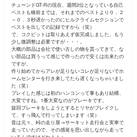
チューンドGT-Rの現在、週間2位となっている自己
ベストも橋前までは、それまでのベストより０．２
～０．３秒遅かったのにヒルクライムセクションで
ベストを出しての記録ですから（笑）
で、コクピットは取りあえず仮完成しました、もう
少し微調整は必要ですが・・・。
大概の部品は会社で使い古しの物を貰ってきて、な
い部品は買うって感じで作ったので安くは出来たの
ですが、
作り始めてからアレが足りないコレが足りないでホ
ームセンターを行き来してたら遅くなっちゃいまし
た（笑）
プレイした感じは初のハンコンって事もあり結構、
大変ですね。1番大変なのがブレーキです。
旋回ブレーキをしようとするとリヤがブレイクし
て、すっ飛んで行ってしまいます（笑）
昔は元々、峠の走り屋→サーキット走行会と実車で
走っていたので、その感覚を思い出しながら走って
いるんですけどね＾＾；