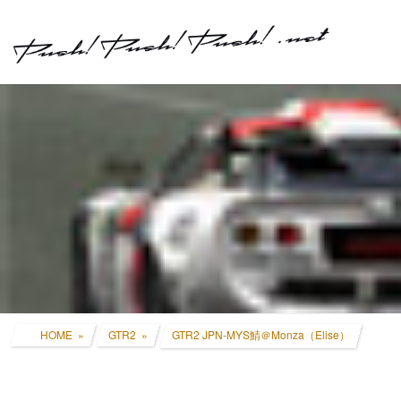
コ
ナ
ン
ビ
テ
ゲ
ン
ー
ツ
シ
へ
ョ
ス
ン
キ
に
ッ
移
プ
動
HOME
GTR2
GTR2 JPN-MYS鯖＠Monza（Elise）