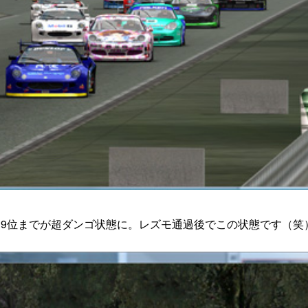
2～9位までが超ダンゴ状態に。レズモ通過後でこの状態です（笑