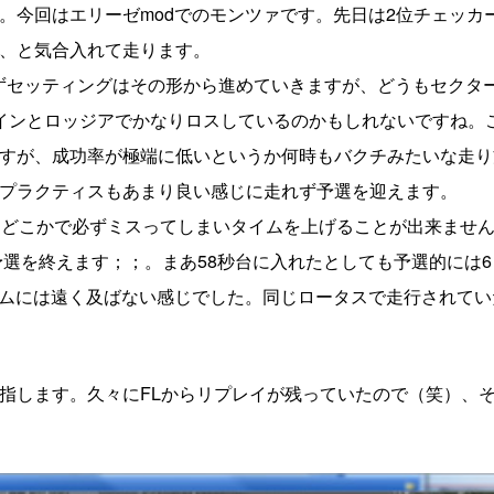
。今回はエリーゼmodでのモンツァです。先日は2位チェッカ
、と気合入れて走ります。
えずセッティングはその形から進めていきますが、どうもセクタ
インとロッジアでかなりロスしているのかもしれないですね。
すが、成功率が極端に低いというか何時もバクチみたいな走り
プラクティスもあまり良い感じに走れず予選を迎えます。
、どこかで必ずミスってしまいタイムを上げることが出来ませ
予選を終えます；；。まあ58秒台に入れたとしても予選的には6
のタイムには遠く及ばない感じでした。同じロータスで走行されて
指します。久々にFLからリプレイが残っていたので（笑）、