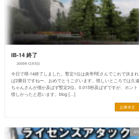
IB-14 終了
2005年12月5日
今日でIB-14終了しました。暫定1位は炎帝REさんでこれで決まれ
ば2勝目ですねー、おめでとうございます。惜しいところでは久
ちゃんさんが僅か及ばず暫定2位。0.015秒及ばずですが、ホント
惜しかったと思います。blog […]
記事本文
GT