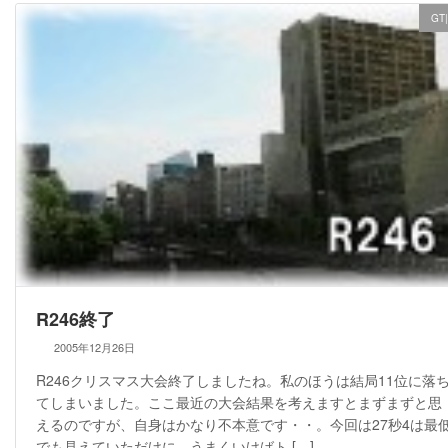
GT
R246終了
2005年12月26日
R246クリスマス大会終了しましたね。私のほうは結局11位に落
てしまいました。ここ最近の大会結果を考えますとまずまずと思
えるのですが、自身はかなり不本意です・・。今回は27秒4は最
でも見えていただけに、うまくいけばト […]