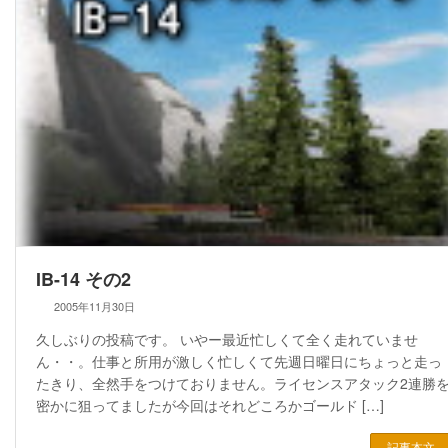
IB-14 その2
2005年11月30日
久しぶりの投稿です。 いやー最近忙しくて全く走れていませ
ん・・。仕事と所用が激しく忙しくて先週日曜日にちょっと走っ
たきり、全然手をつけておりません。ライセンスアタック2連勝
密かに狙ってましたが今回はそれどころかゴールド […]
記事本文