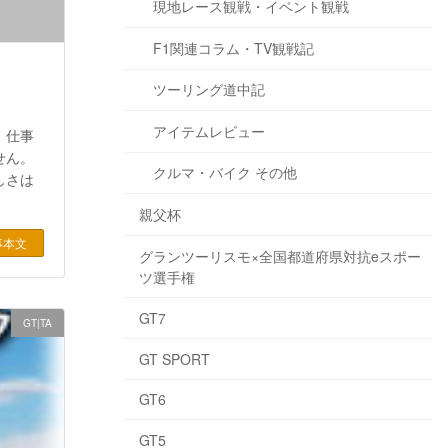
現地レース観戦・イベント観戦
F1関連コラム・TV観戦記
ツーリング道中記
アイテムレビュー
。仕事
せん。
クルマ・バイク その他
しさは
親父杯
事本文
グランツーリスモ×全国都道府県対抗eスポー
ツ選手権
GT7
GT|TA
GT SPORT
GT6
GT5