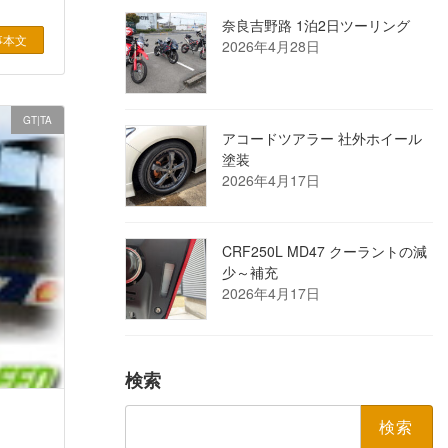
奈良吉野路 1泊2日ツーリング
事本文
2026年4月28日
GT|TA
アコードツアラー 社外ホイール
塗装
2026年4月17日
CRF250L MD47 クーラントの減
少～補充
2026年4月17日
検索
検
索: