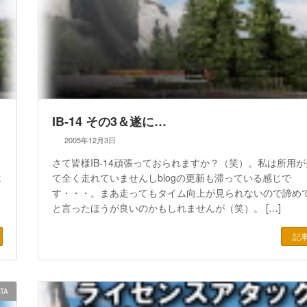
IB-14 その3＆遂に…
2005年12月3日
さて皆様IB-14頑張っておられますか？（笑）。私は所用
遠
て全く走れていませんしblogの更新も滞っている感じで
す・・・。まあ走ってもタイム向上が見られないので諦め
と言ったほうが良いのかもしれませんが（笑）。 […]
記
|TA