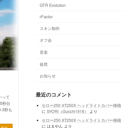
GTR Evolution
rFactor
スキン制作
オフ会
音楽
徒然
お知らせ
最近のコメント
いって
5秒台
セロー250 XT250X ヘッドライトカバー移植
.3秒も
に
SYORI（Gucchi1918）
より
セロー250 XT250X ヘッドライトカバー移植
に
はまやん
より
事本文