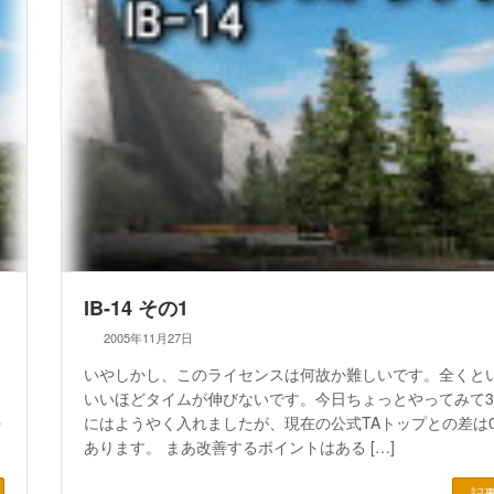
IB-14 その1
2005年11月27日
いやしかし、このライセンスは何故か難しいです。全くと
いいほどタイムが伸びないです。今日ちょっとやってみて3
を
にはようやく入れましたが、現在の公式TAトップとの差は0
あります。 まあ改善するポイントはある […]
記