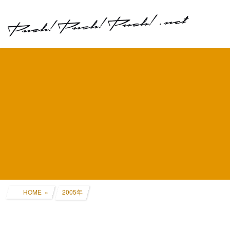
コ
ナ
ン
ビ
テ
ゲ
ン
ー
ツ
シ
へ
ョ
ス
ン
キ
に
ッ
移
プ
動
HOME
2005年