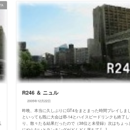
|TA
R246 ＆ ニュル
2005年12月22日
ち
昨晩、本当に久しぶりにGT4をまとまった時間プレイしま
といっても既に大会はIB-14とハイスピードリンクも終了
低
り、散々たる結果だったので（38位と未登録）次はちょっ
にやらないとランキングがどんどん落ちて […]