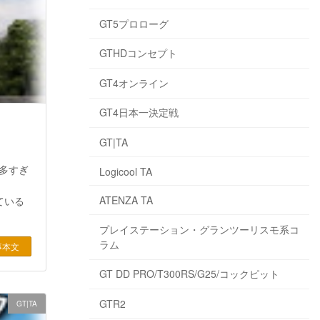
GT5プロローグ
GTHDコンセプト
GT4オンライン
GT4日本一決定戦
GT|TA
が多すぎ
Logicool TA
ATENZA TA
ている
プレイステーション・グランツーリスモ系コ
ラム
事本文
GT DD PRO/T300RS/G25/コックピット
GTR2
GT|TA