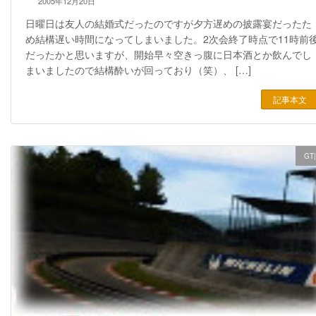
2005年12月20日
日曜日は友人の結婚式だったのですが夕方遅めの披露宴だったた
め結構遅い時間になってしまいました。2次会終了時点で11時前
だったかと思いますが、開始早々空きっ腹に日本酒とか飲んでし
まいましたので結構酔いが回っており（笑）、 […]
記事本文
GT