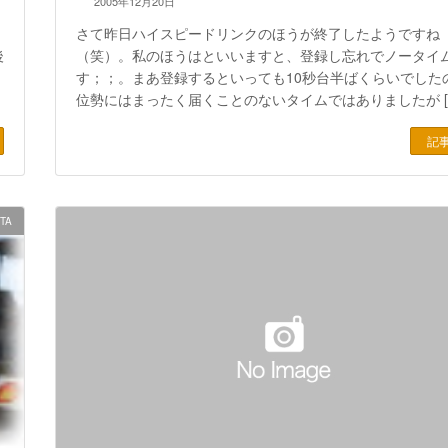
2005年12月20日
さて昨日ハイスピードリンクのほうが終了したようですね
後
（笑）。私のほうはといいますと、登録し忘れでノータイ
す；；。まあ登録するといっても10秒台半ばくらいでした
位勢にはまったく届くことのないタイムではありましたが [
記
|TA