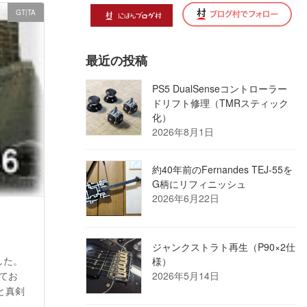
GT|TA
最近の投稿
PS5 DualSenseコントローラー
ドリフト修理（TMRスティック
化）
2026年8月1日
約40年前のFernandes TEJ-55を
G柄にリフィニッシュ
2026年6月22日
ジャンクストラト再生（P90×2仕
した。
様）
してお
2026年5月14日
と真剣