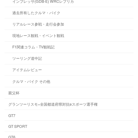
インプレッサ(GDB-E) WRCレプリカ
過去所有したクルマ・バイク
リアルレース参戦・走行会参加
現地レース観戦・イベント観戦
F1関連コラム・TV観戦記
ツーリング道中記
アイテムレビュー
クルマ・バイク その他
親父杯
グランツーリスモ×全国都道府県対抗eスポーツ選手権
GT7
GT SPORT
GT6