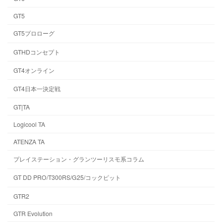
GT5
GT5プロローグ
GTHDコンセプト
GT4オンライン
GT4日本一決定戦
GT|TA
Logicool TA
ATENZA TA
プレイステーション・グランツーリスモ系コラム
GT DD PRO/T300RS/G25/コックピット
GTR2
GTR Evolution