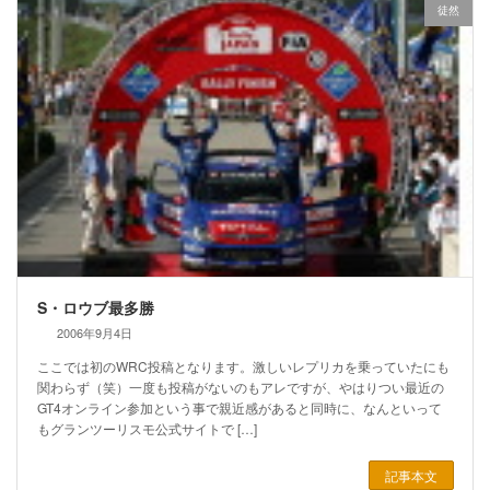
徒然
S・ロウブ最多勝
2006年9月4日
ここでは初のWRC投稿となります。激しいレプリカを乗っていたにも
関わらず（笑）一度も投稿がないのもアレですが、やはりつい最近の
GT4オンライン参加という事で親近感があると同時に、なんといって
もグランツーリスモ公式サイトで […]
記事本文