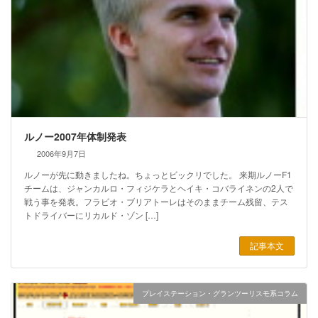
ルノー2007年体制発表
2006年9月7日
ルノーが先に動きましたね。ちょっとビックリでした。 来期ルノーF1
チームは、ジャンカルロ・フィジケラとヘイキ・コバライネンの2人で
戦う事を発表。フラビオ・ブリアトーレはそのままチーム残留、テス
トドライバーにリカルド・ゾン […]
記事本文
プレイステーション・グランツーリスモ系コラム