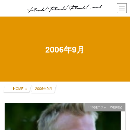
コ
ナ
ン
ビ
テ
ゲ
ン
ー
ツ
シ
へ
ョ
ス
ン
キ
に
2006年9月
ッ
移
プ
動
HOME
2006年9月
F1関連コラム・TV観戦記