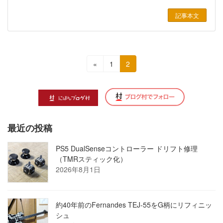
記事本文
投
固
固
«
1
2
定
定
稿
ペ
ペ
の
ー
ー
ジ
ジ
ペ
最近の投稿
ー
ジ
PS5 DualSenseコントローラー ドリフト修理
（TMRスティック化）
送
2026年8月1日
り
約40年前のFernandes TEJ-55をG柄にリフィニッ
シュ