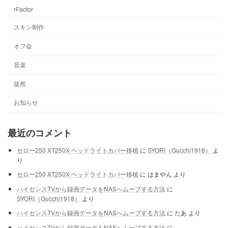
rFactor
スキン制作
オフ会
音楽
徒然
お知らせ
最近のコメント
セロー250 XT250X ヘッドライトカバー移植
に
SYORI（Gucchi1918）
よ
り
セロー250 XT250X ヘッドライトカバー移植
に
はまやん
より
ハイセンスTVから録画データをNASへムーブする方法
に
SYORI（Gucchi1918）
より
ハイセンスTVから録画データをNASへムーブする方法
に
たあ
より
ハイセンスTVから録画データをNASへムーブする方法
に