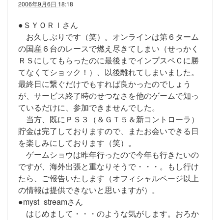
2006年9月6日 18:18
●ＳＹＯＲＩさん
お久しぶりです（笑）。オンラインは第６ターム
の国産６台のレースで燃え尽きてしまい（せっかく
ＲＳにしてもらったのに最後までインプスペＣに勝
てなくてショック！）、以後離れてしまいました。
最終日に繋ぐだけでもすれば良かったのでしょう
が、サービス終了時のせつなさを他のゲームで知っ
ているだけに、参加できませんでした。
当方、既にＰＳ３（＆ＧＴ５＆新コントローラ）
貯金は完了しておりますので、またお会いできる日
を楽しみにしております（笑）。
ゲームショウは昨年行ったので今年も行きたいの
ですが、海外出張と重なりそうで・・・。もし行け
たら、ご報告いたします（オフィシャルページ以上
の情報は提供できないと思いますが）。
●myst_streamさん
はじめまして・・・のような気がします。おろか