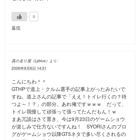
0
返信
真の走り屋（Lybius）
より:
2006年9月6日 14:31
こんにちわ＾＾
GTHPで道上・クルム選手の記事上がったみたいで
すね。道上さんの記事で「ええ！トイレ行くの？待
つよ～！？」の部分。あれ俺ですｗｗｗ だって、
トイレ我慢して頑張って張ってたんだもん！ｗ
まあ冗談はさて置き、今は9月23日のゲームショウ
が楽しみで仕方ないですんね！ SYORIさんのブロ
グがゲームショウ以降GT5ネタで多い尽くされるの