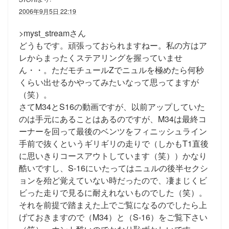
2006年9月5日 22:19
>myst_streamさん
どうもです。頑張っておられますねー。私の方はア
レからまったくステアリングを握っていませ
ん・・。ただモチュールZでニュルを極めたら何秒
くらい出せるかやってみたいなって思ってますが
（笑）。
さてM34とS16の動画ですが、以前アップしていた
のは手元にあることはあるのですが、M34は最終コ
ーナーを回って最後のベンツをフィニッシュライン
手前で抜くというギリギリの走りで（しかもT1直後
に思いきりコースアウトしています（笑））かなり
酷いですし、S-16にいたってはニュルの後半セクシ
ョンを殆ど覚えていない時だったので、凄まじくビ
ビった走りで見るに耐えれないものでした（笑）。
それを前提で踏まえた上でご覧になるのでしたら上
げておきますので（M34）と（S-16）をご覧下さい