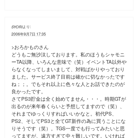
より:
SYORI
2006年9月7日 17:35
>おろかものさん
どうもご無沙汰しております。私のほうもシャモニ
ーTA以降、いろんな意味で（笑）イベントTA以外や
らなくなってしまいまして、対戦ばかりやっており
ました。サービス終了目前は確かに切なかったです
ね；；。でもそれ以上に色々な人とお話できたのが
良かったです。
さてPS3貯金は全く始めてません・・・。時期GTが
出るのが来年春くらいと予想してますので（笑）、
それまでゆっくりすればいいかなと。初代PS、
PS2、そしてPS3と全てGT新作の為に買うことにな
りそうです（笑）。TGS一度でも行ってみたいと思
ってますが、遠方すぎて中々難しいです。いければ