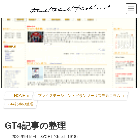
コ
ナ
ン
ビ
テ
ゲ
ン
ー
ツ
シ
へ
ョ
ス
ン
プレイステーション・グランツ
キ
に
ッ
移
ーリスモ系コラム
プ
動
HOME
プレイステーション・グランツーリスモ系コラム
GT4記事の整理
GT4記事の整理
2006年9月5日
SYORI（Gucchi1918）