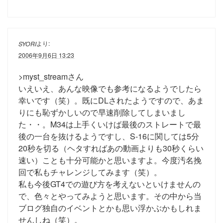
より:
SYORI
2006年9月6日 13:23
>myst_streamさん
いえいえ、あんな映像でも参考になるようでしたら
幸いです（笑）。既にDLされたようですので、あま
りにも恥ずかしいので早速削除してしまいまし
た・・。M34は上手くいけば最後のストレートで最
後の一台を抜けるようですし、S-16に関しては5分
20秒を切る（ヘタすればあの動画よりも30秒くらい
速い）ことも十分可能かと思いますよ。今度汚名挽
回で私もチャレンジしてみます（笑）。
私も今後GT4での遊び方を考えないといけませんの
で、色々とやってみようと思います。その中から当
ブログ独自のイベントとかも思い浮かぶかもしれま
せんしね（笑）。