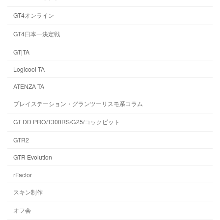
GT4オンライン
GT4日本一決定戦
GT|TA
Logicool TA
ATENZA TA
プレイステーション・グランツーリスモ系コラム
GT DD PRO/T300RS/G25/コックピット
GTR2
GTR Evolution
rFactor
スキン制作
オフ会