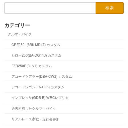
検
索:
カテゴリー
クルマ・バイク
CRF250L(8BK-MD47) カスタム
セロー250(BA-DG11J) カスタム
FZR250R(3LN1) カスタム
アコードツアラー(DBA-CW2) カスタム
アコードワゴン(LA-CF6) カスタム
インプレッサ(GDB-E) WRCレプリカ
過去所有したクルマ・バイク
リアルレース参戦・走行会参加