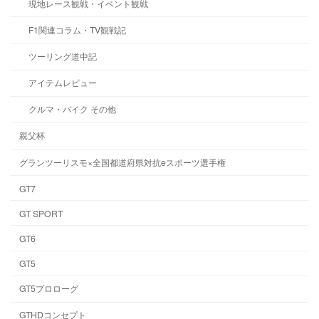
現地レース観戦・イベント観戦
F1関連コラム・TV観戦記
ツーリング道中記
アイテムレビュー
クルマ・バイク その他
親父杯
グランツーリスモ×全国都道府県対抗eスポーツ選手権
GT7
GT SPORT
GT6
GT5
GT5プロローグ
GTHDコンセプト