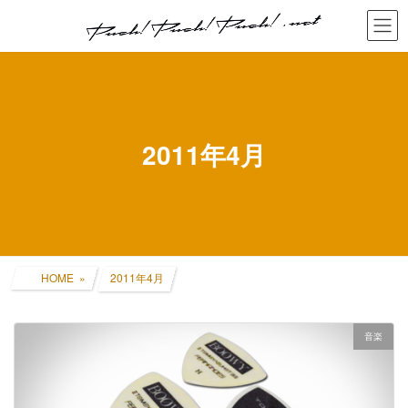
コ
ナ
ン
ビ
テ
ゲ
ン
ー
ツ
シ
へ
ョ
ス
ン
キ
に
2011年4月
ッ
移
プ
動
HOME
2011年4月
音楽