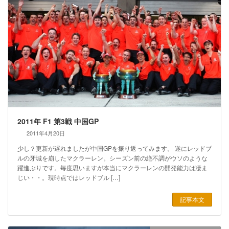
2011年 F1 第3戦 中国GP
2011年4月20日
少し？更新が遅れましたが中国GPを振り返ってみます。 遂にレッドブ
ルの牙城を崩したマクラーレン。シーズン前の絶不調がウソのような
躍進ぶりです。毎度思いますが本当にマクラーレンの開発能力は凄ま
じい・・。現時点ではレッドブル […]
記事本文