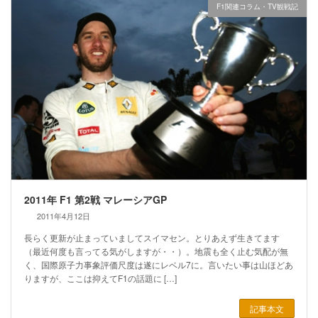
F1関連コラム・TV観戦記
2011年 F1 第2戦 マレーシアGP
2011年4月12日
長らく更新が止まっていましてスイマセン。とりあえず生きてます
（最近何度も言ってる気がしますが・・）。地震も全く止む気配が無
く、国際原子力事象評価尺度は遂にレベル7に。言いたい事は山ほどあ
りますが、ここは抑えてF1の話題に […]
記事本文