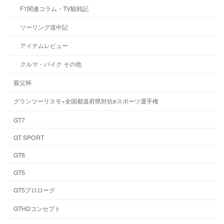
F1関連コラム・TV観戦記
ツーリング道中記
アイテムレビュー
クルマ・バイク その他
親父杯
グランツーリスモ×全国都道府県対抗eスポーツ選手権
GT7
GT SPORT
GT6
GT5
GT5プロローグ
GTHDコンセプト