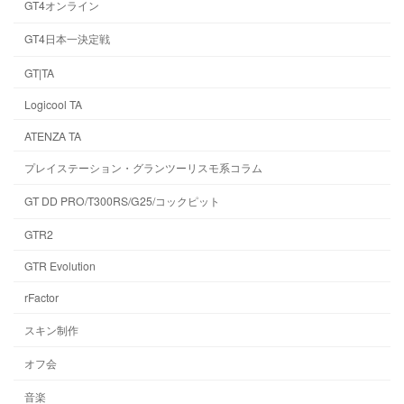
GT4オンライン
GT4日本一決定戦
GT|TA
Logicool TA
ATENZA TA
プレイステーション・グランツーリスモ系コラム
GT DD PRO/T300RS/G25/コックピット
GTR2
GTR Evolution
rFactor
スキン制作
オフ会
音楽