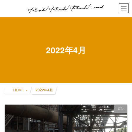
コ
ナ
ン
ビ
テ
ゲ
ン
ー
ツ
シ
へ
ョ
ス
ン
キ
に
2022年4月
ッ
移
プ
動
HOME
2022年4月
GT7