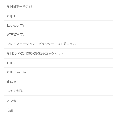
GT4日本一決定戦
GT|TA
Logicool TA
ATENZA TA
プレイステーション・グランツーリスモ系コラム
GT DD PRO/T300RS/G25/コックピット
GTR2
GTR Evolution
rFactor
スキン制作
オフ会
音楽