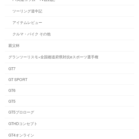
ツーリング道中記
アイテムレビュー
クルマ・バイク その他
親父杯
グランツーリスモ×全国都道府県対抗eスポーツ選手権
GT7
GT SPORT
GT6
GT5
GT5プロローグ
GTHDコンセプト
GT4オンライン