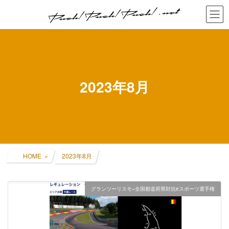
コ
ナ
ン
ビ
テ
ゲ
ン
ー
ツ
シ
へ
ョ
ス
ン
キ
に
2023年8月
ッ
移
プ
動
HOME
2023年8月
グランツーリスモ×全国都道府県対抗eスポーツ選手権