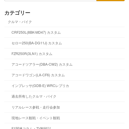
カテゴリー
クルマ・バイク
CRF250L(8BK-MD47) カスタム
セロー250(BA-DG11J) カスタム
FZR250R(3LN1) カスタム
アコードツアラー(DBA-CW2) カスタム
アコードワゴン(LA-CF6) カスタム
インプレッサ(GDB-E) WRCレプリカ
過去所有したクルマ・バイク
リアルレース参戦・走行会参加
現地レース観戦・イベント観戦
F1関連コラム・TV観戦記