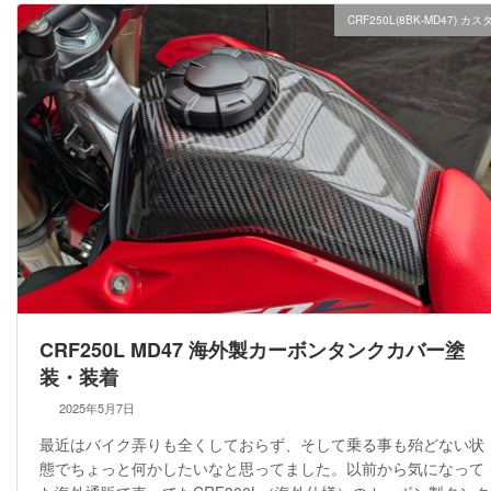
CRF250L(8BK-MD47) カス
CRF250L MD47 海外製カーボンタンクカバー塗
装・装着
2025年5月7日
最近はバイク弄りも全くしておらず、そして乗る事も殆どない状
態でちょっと何かしたいなと思ってました。以前から気になって