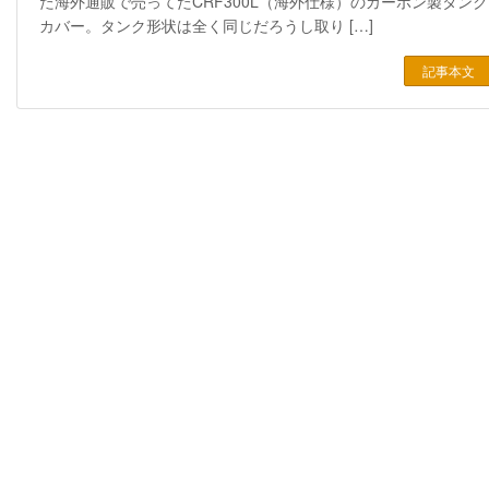
た海外通販で売ってたCRF300L（海外仕様）のカーボン製タンク
カバー。タンク形状は全く同じだろうし取り […]
記事本文