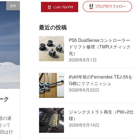
徒然
最近の投稿
PS5 DualSenseコントローラー
ドリフト修理（TMRスティック
化）
2026年8月1日
約40年前のFernandes TEJ-55を
G柄にリフィニッシュ
2026年6月22日
ーク
ジャンクストラト再生（P90×2仕
題の通
様）
行って
2026年5月14日
3回は行