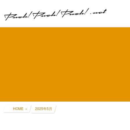
コ
ナ
ン
ビ
テ
ゲ
ン
ー
ツ
シ
へ
ョ
ス
ン
キ
に
ッ
移
プ
動
HOME
2025年5月