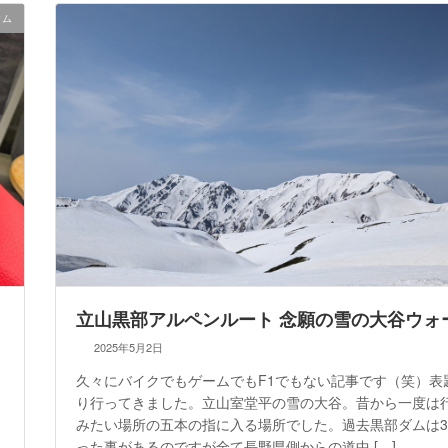
タム
立山黒部アルペンルート 念願の雪の大谷ウォ
2025年5月2日
久々にバイクでもゲームでもF1でもない記事です（笑）表
り行ってきました。立山室堂平の雪の大谷。昔から一度は
みたい場所の五本の指に入る場所でした。過去黒部ダムは
った事があるのですが全て長野県側からの道中 […]