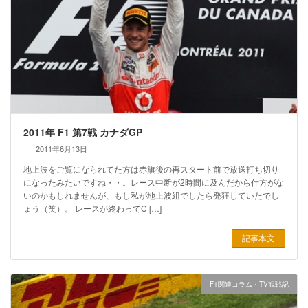
2011年 F1 第7戦 カナダGP
2011年6月13日
地上波をご覧になられてた方は赤旗後の再スタート前で放送打ち切り
になったみたいですね・・。レース中断が2時間に及んだから仕方がな
いのかもしれませんが、もし私が地上波組でしたら発狂していたでし
ょう（笑）。 レースが終わってC […]
記事本文
F1関連コラム・TV観戦記