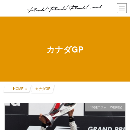
コ
ナ
ン
ビ
テ
ゲ
ン
ー
ツ
シ
へ
ョ
ス
ン
キ
に
カナダGP
ッ
移
プ
動
HOME
カナダGP
F1関連コラム・TV観戦記