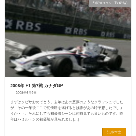
F1関連コラム・TV観戦記
2008年 F1 第7戦 カナダGP
2008年6月9日
まずはクビサおめでとう。去年はあの悪夢のようなクラッシュでした
が、その一年後ここで初優勝を遂げるとは誰があの時予想したでしょ
うか・・。それにしても初優勝シーンは何時見ても良いものです。昨
年はハミルトンの初優勝が見られまし […]
記事本文