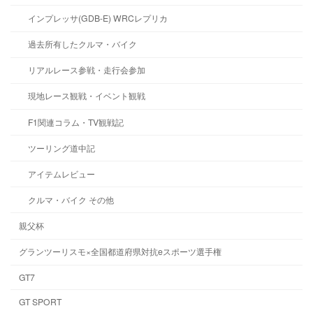
インプレッサ(GDB-E) WRCレプリカ
過去所有したクルマ・バイク
リアルレース参戦・走行会参加
現地レース観戦・イベント観戦
F1関連コラム・TV観戦記
ツーリング道中記
アイテムレビュー
クルマ・バイク その他
親父杯
グランツーリスモ×全国都道府県対抗eスポーツ選手権
GT7
GT SPORT