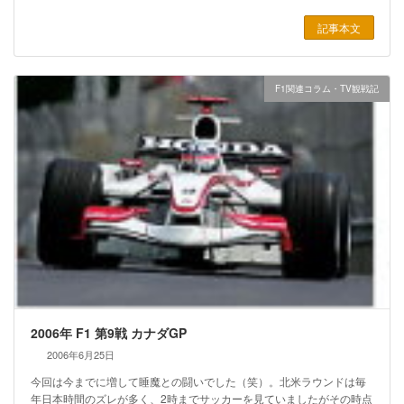
記事本文
F1関連コラム・TV観戦記
2006年 F1 第9戦 カナダGP
2006年6月25日
今回は今までに増して睡魔との闘いでした（笑）。北米ラウンドは毎
年日本時間のズレが多く、2時までサッカーを見ていましたがその時点