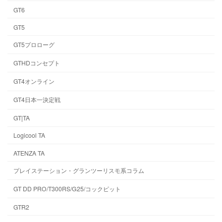
GT6
GT5
GT5プロローグ
GTHDコンセプト
GT4オンライン
GT4日本一決定戦
GT|TA
Logicool TA
ATENZA TA
プレイステーション・グランツーリスモ系コラム
GT DD PRO/T300RS/G25/コックピット
GTR2