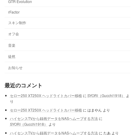
GTR Evolution
rFactor
スキン制作
オフ会
音楽
徒然
お知らせ
最近のコメント
セロー250 XT250X ヘッドライトカバー移植
に
SYORI（Gucchi1918）
よ
り
セロー250 XT250X ヘッドライトカバー移植
に
はまやん
より
ハイセンスTVから録画データをNASへムーブする方法
に
SYORI（Gucchi1918）
より
ハイセンスTVから録画データをNASへムーブする方法
に
たあ
より