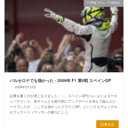
F1関連コラム・TV観戦記
バルセロナでも強かった - 2009年 F1 第5戦 スペインGP
2009年5月12日
記事を書くのが遅くなりました・・。スペインGPからいよいよヨーロ
ッパラウンド。各チームとも精力的にアップデートを加えて臨んだレ
ースでしたが、ここでも強かったブラウンGP。といってもヴェッテル
がフェラーリ（マッサ）の後ろに […]
記事本文