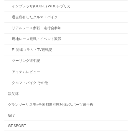
インプレッサ(GDB-E) WRCレプリカ
過去所有したクルマ・バイク
リアルレース参戦・走行会参加
現地レース観戦・イベント観戦
F1関連コラム・TV観戦記
ツーリング道中記
アイテムレビュー
クルマ・バイク その他
親父杯
グランツーリスモ×全国都道府県対抗eスポーツ選手権
GT7
GT SPORT