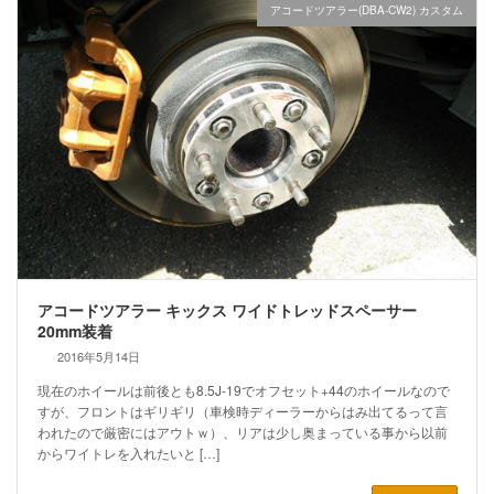
アコードツアラー(DBA-CW2) カスタム
アコードツアラー キックス ワイドトレッドスペーサー
20mm装着
2016年5月14日
現在のホイールは前後とも8.5J-19でオフセット+44のホイールなので
すが、フロントはギリギリ（車検時ディーラーからはみ出てるって言
われたので厳密にはアウトｗ）、リアは少し奥まっている事から以前
からワイトレを入れたいと […]