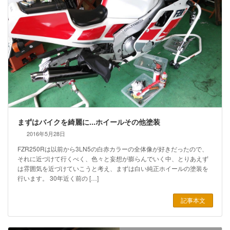
まずはバイクを綺麗に...ホイールその他塗装
2016年5月28日
FZR250Rは以前から3LN5の白赤カラーの全体像が好きだったので、
それに近づけて行くべく、色々と妄想が膨らんでいく中、とりあえず
は雰囲気を近づけていこうと考え、まずは白い純正ホイールの塗装を
行います。 30年近く前の […]
記事本文