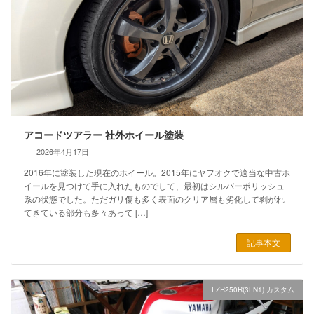
アコードツアラー 社外ホイール塗装
2026年4月17日
2016年に塗装した現在のホイール。2015年にヤフオクで適当な中古ホ
イールを見つけて手に入れたものでして、最初はシルバーポリッシュ
系の状態でした。ただガリ傷も多く表面のクリア層も劣化して剥がれ
てきている部分も多々あって […]
記事本文
FZR250R(3LN1) カスタム