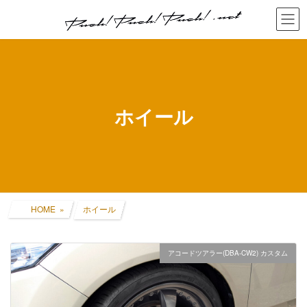
コ
ナ
ン
ビ
テ
ゲ
ン
ー
ツ
シ
へ
ョ
ス
ン
キ
に
ホイール
ッ
移
プ
動
HOME
ホイール
アコードツアラー(DBA-CW2) カスタム