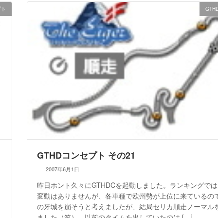
プト
GT
GTHDコンセプト その21
2007年6月1日
昨日ホント久々にGTHDCを起動しました。ランキングで
変動はありませんが、各車種で欧州勢が上位に来ているの
ら
の牙城を崩そうと考えましたが、結局セリカ順走ノーマル
ました（笑）。以前のタイムを出していたのは […]