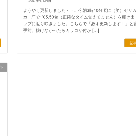
2007年4月24日
ようやく更新しました・・。今朝3時40分頃に（笑）セリ
カー/Tで1'05.59台（正確なタイム覚えてません）を叩き
ップに返り咲きました。こちらで「必ず更新します！」と
手前、抜けなかったらカッコが付か […]
記
プト