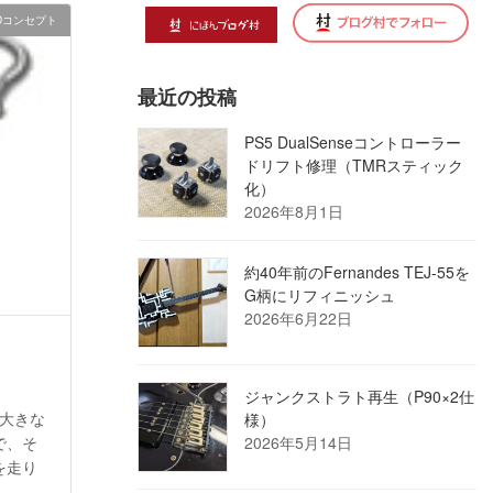
HDコンセプト
最近の投稿
PS5 DualSenseコントローラー
ドリフト修理（TMRスティック
化）
2026年8月1日
約40年前のFernandes TEJ-55を
G柄にリフィニッシュ
2026年6月22日
ジャンクストラト再生（P90×2仕
は大きな
様）
で、そ
2026年5月14日
を走り