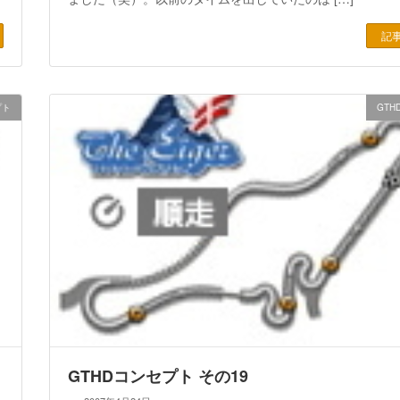
記
プト
GT
GTHDコンセプト その19