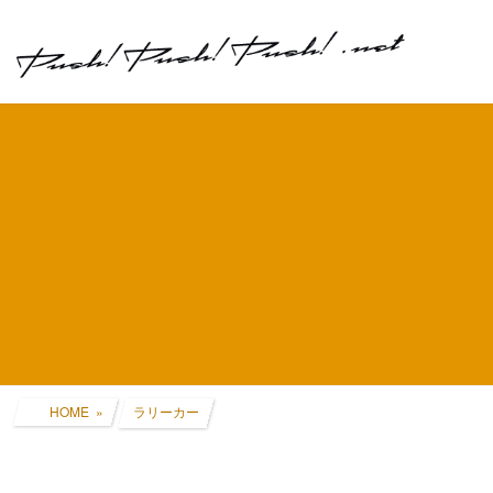
コ
ナ
ン
ビ
テ
ゲ
ン
ー
ツ
シ
へ
ョ
ス
ン
キ
に
ッ
移
プ
動
HOME
ラリーカー