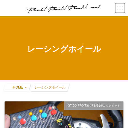
コ
ナ
ン
ビ
テ
ゲ
ン
ー
ツ
シ
へ
ョ
ス
ン
キ
に
レーシングホイール
ッ
移
プ
動
HOME
レーシングホイール
GT DD PRO/T300RS/G25/コックピット