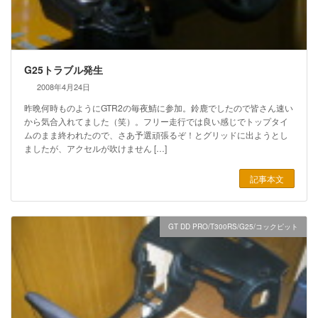
G25トラブル発生
2008年4月24日
昨晩何時ものようにGTR2の毎夜鯖に参加。鈴鹿でしたので皆さん速い
から気合入れてました（笑）。フリー走行では良い感じでトップタイ
ムのまま終われたので、さあ予選頑張るぞ！とグリッドに出ようとし
ましたが、アクセルが吹けません […]
記事本文
GT DD PRO/T300RS/G25/コックピット