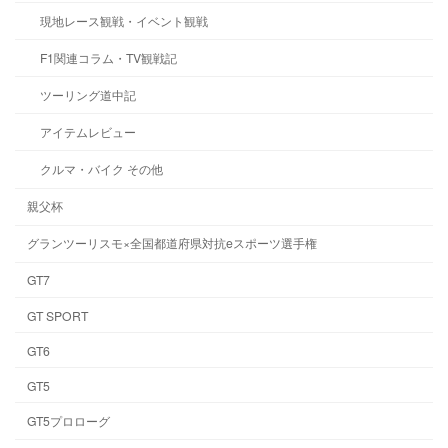
現地レース観戦・イベント観戦
F1関連コラム・TV観戦記
ツーリング道中記
アイテムレビュー
クルマ・バイク その他
親父杯
グランツーリスモ×全国都道府県対抗eスポーツ選手権
GT7
GT SPORT
GT6
GT5
GT5プロローグ