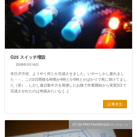
G25 スイッチ増設
2008年3月16日
本日夕方頃、ようやく何とか完成させました。いやーしかし疲れまし
た・・。この2日間寝る時間が4時とか5時とかばかりで死に掛けてまし
た（笑）。しかし連日集中力を発揮したお陰で作業開始から実質3日で
完成させれたのは奇跡みたいな […]
記事本文
GT DD PRO/T300RS/G25/コックピット