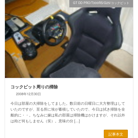
GT DD PRO/T300RS/G25/コックピット
コックピット周りの掃除
2008年12月30日
今日は部屋の大掃除をしてました。数日前の日曜日に大方整理はして
いたのですが、至る所に埃が蓄積していたので、今日は拭き掃除を全
般的に・・。ちなみに嫁は私の部屋は掃除機はかけますが、それ以外
は殆ど何もしません（笑）。意味の分 […]
記事本文