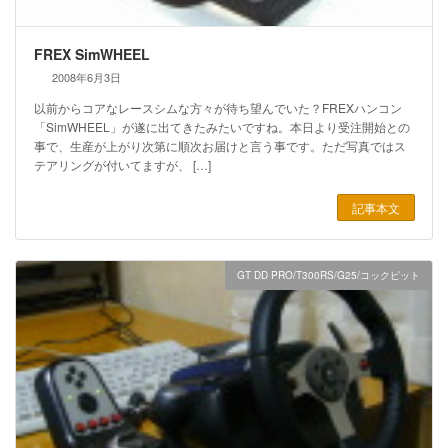
FREX SimWHEEL
2008年6月3日
以前からコアなレースシムな方々が待ち望んでいた？FREXハンコン
「SimWHEEL」が遂に出てきたみたいですね。本日より受注開始との
事で、生産が上がり次第に順次お届けと言う事です。ただ写真ではス
テアリングが付いてますが、 […]
記事本文
GT DD PRO/T300RS/G25/コックピット