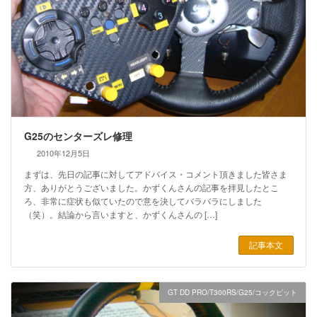
G25のセンターズレ修理
2010年12月5日
まずは、先日の記事に対してアドバイス・コメント頂きました皆さま
方、ありがとうございました。かずくんさんの記事を拝見したとこ
ろ、非常に症状も似ていたので意を決してバラバラにしました
（笑）。結論から言いますと、かずくんさんの […]
記事本文
GT DD PRO/T300RS/G25/コックピット