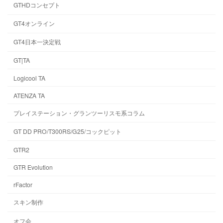
GTHDコンセプト
GT4オンライン
GT4日本一決定戦
GT|TA
Logicool TA
ATENZA TA
プレイステーション・グランツーリスモ系コラム
GT DD PRO/T300RS/G25/コックピット
GTR2
GTR Evolution
rFactor
スキン制作
オフ会