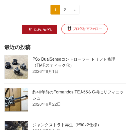
投
固
固
1
2
»
定
定
稿
ペ
ペ
の
ー
ー
ジ
ジ
ペ
最近の投稿
ー
ジ
PS5 DualSenseコントローラー ドリフト修理
（TMRスティック化）
送
2026年8月1日
り
約40年前のFernandes TEJ-55をG柄にリフィニッ
シュ
2026年6月22日
ジャンクストラト再生（P90×2仕様）