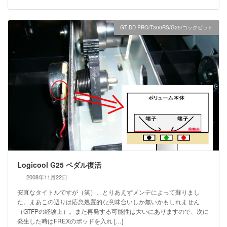
GT DD PRO/T300RS/G25/コックピット
Logicool G25 ペダル復活
2008年11月22日
安直なタイトルですが（笑）、とりあえずメンテによって蘇りまし
た。まあこの辺りは応急処置的な意味合いしか無いかもしれません
（GTFPの経験上）。また再発する可能性は大いにありますので、次に
発生した時はFREXのポッドを入れ […]