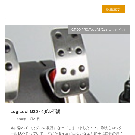
記事本文
GT DD PRO/T300RS/G25/コックピット
Logicool G25 ペダル不調
2008年11月21日
遂に恐れていたダルい状況になってしまいました・・。昨晩もロジク
ールTAを走っていて、何だかタイムが出ないなぁと勝手に自身の調子