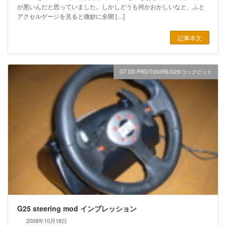
が悪いんだと思っていました。しかしどうも何かおかしいなと、ふと
アクセルゲージを見ると微妙に全開 […]
記事本文
GT DD PRO/T300RS/G25/コックピット
G25 steering mod インプレッション
2008年10月18日