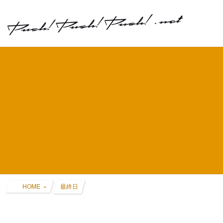
コ
ナ
ン
ビ
テ
ゲ
ン
ー
ツ
シ
へ
ョ
ス
ン
キ
に
ッ
移
プ
動
HOME
最終日