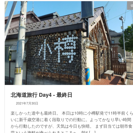
北海道旅行 Day4 - 最終日
2021年7月30日
楽しかった道中も最終日。 本日は10時に小樽駅発で11時半前く
いに新千歳空港に着く段取りでの行動に。よってかなり早い時間
から行動したのですが、天気は今日も快晴。 まず目当ては朝市食
堂という海鮮が食べられるところへ。朝4 […]