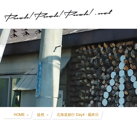
コ
ナ
ン
ビ
テ
ゲ
ン
ー
ツ
シ
へ
ョ
ス
ン
キ
に
ッ
移
プ
動
HOME
徒然
北海道旅行 Day4 - 最終日