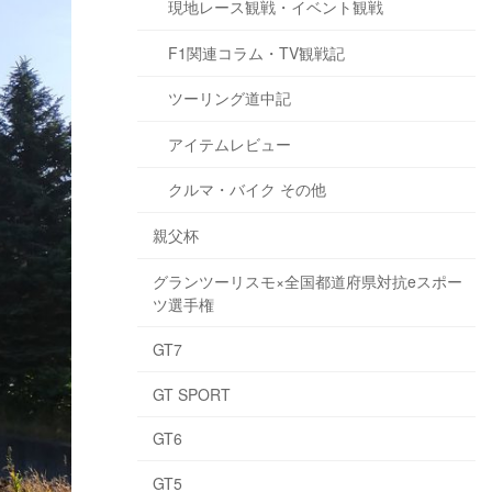
現地レース観戦・イベント観戦
F1関連コラム・TV観戦記
ツーリング道中記
アイテムレビュー
クルマ・バイク その他
親父杯
グランツーリスモ×全国都道府県対抗eスポー
ツ選手権
GT7
GT SPORT
GT6
GT5