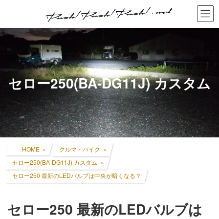
コ
ナ
ン
ビ
テ
ゲ
ン
ー
ツ
シ
へ
ョ
ス
ン
キ
に
セロー250(BA-DG11J) カスタム
ッ
移
プ
動
HOME
クルマ・バイク
セロー250(BA-DG11J) カスタム
セロー250 最新のLEDバルブは中央が暗くなる？
セロー250 最新のLEDバルブは