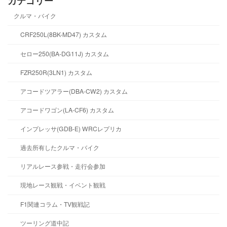
カテゴリー
クルマ・バイク
CRF250L(8BK-MD47) カスタム
セロー250(BA-DG11J) カスタム
FZR250R(3LN1) カスタム
アコードツアラー(DBA-CW2) カスタム
アコードワゴン(LA-CF6) カスタム
インプレッサ(GDB-E) WRCレプリカ
過去所有したクルマ・バイク
リアルレース参戦・走行会参加
現地レース観戦・イベント観戦
F1関連コラム・TV観戦記
ツーリング道中記