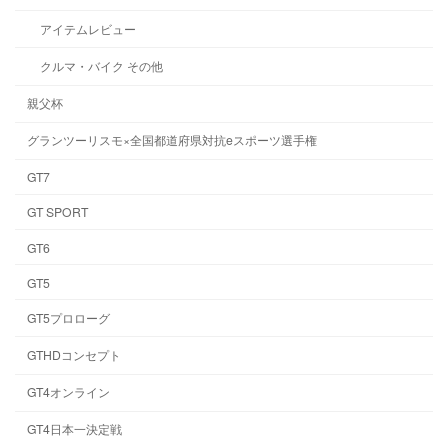
アイテムレビュー
クルマ・バイク その他
親父杯
グランツーリスモ×全国都道府県対抗eスポーツ選手権
GT7
GT SPORT
GT6
GT5
GT5プロローグ
GTHDコンセプト
GT4オンライン
GT4日本一決定戦