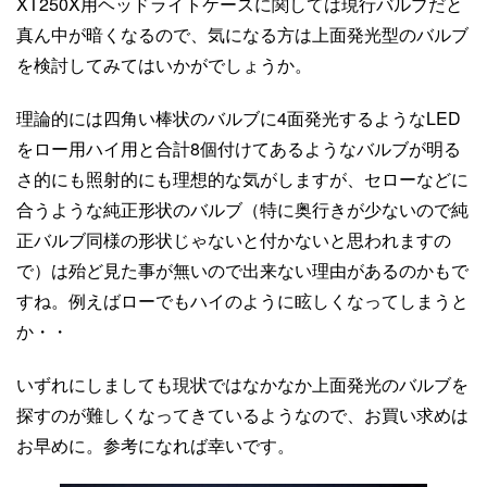
XT250X用ヘッドライトケースに関しては現行バルブだと
真ん中が暗くなるので、気になる方は上面発光型のバルブ
を検討してみてはいかがでしょうか。
理論的には四角い棒状のバルブに4面発光するようなLED
をロー用ハイ用と合計8個付けてあるようなバルブが明る
さ的にも照射的にも理想的な気がしますが、セローなどに
合うような純正形状のバルブ（特に奥行きが少ないので純
正バルブ同様の形状じゃないと付かないと思われますの
で）は殆ど見た事が無いので出来ない理由があるのかもで
すね。例えばローでもハイのように眩しくなってしまうと
か・・
いずれにしましても現状ではなかなか上面発光のバルブを
探すのが難しくなってきているようなので、お買い求めは
お早めに。参考になれば幸いです。