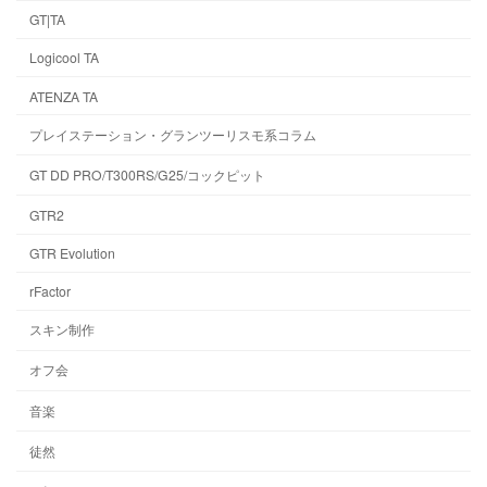
GT|TA
Logicool TA
ATENZA TA
プレイステーション・グランツーリスモ系コラム
GT DD PRO/T300RS/G25/コックピット
GTR2
GTR Evolution
rFactor
スキン制作
オフ会
音楽
徒然