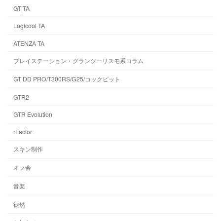
GT|TA
Logicool TA
ATENZA TA
プレイステーション・グランツーリスモ系コラム
GT DD PRO/T300RS/G25/コックピット
GTR2
GTR Evolution
rFactor
スキン制作
オフ会
音楽
徒然