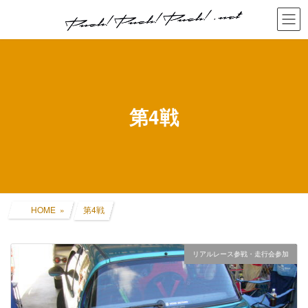
コ
ナ
ン
ビ
テ
ゲ
ン
ー
ツ
シ
へ
ョ
ス
ン
キ
に
第4戦
ッ
移
プ
動
HOME
第4戦
リアルレース参戦・走行会参加