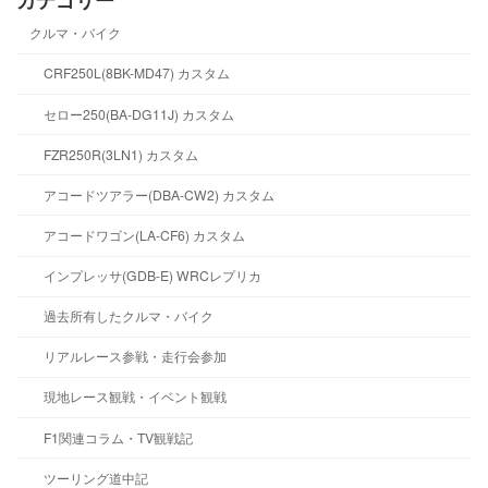
クルマ・バイク
CRF250L(8BK-MD47) カスタム
セロー250(BA-DG11J) カスタム
FZR250R(3LN1) カスタム
アコードツアラー(DBA-CW2) カスタム
アコードワゴン(LA-CF6) カスタム
インプレッサ(GDB-E) WRCレプリカ
過去所有したクルマ・バイク
リアルレース参戦・走行会参加
現地レース観戦・イベント観戦
F1関連コラム・TV観戦記
ツーリング道中記