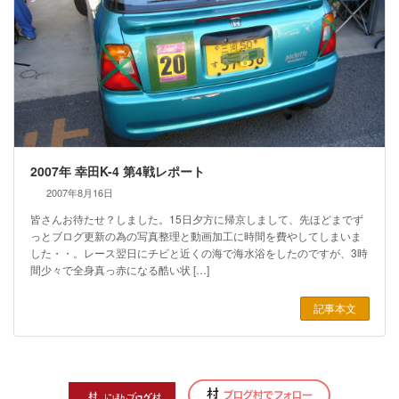
2007年 幸田K-4 第4戦レポート
2007年8月16日
皆さんお待たせ？しました。15日夕方に帰京しまして、先ほどまでず
っとブログ更新の為の写真整理と動画加工に時間を費やしてしまいま
した・・。レース翌日にチビと近くの海で海水浴をしたのですが、3時
間少々で全身真っ赤になる酷い状 […]
記事本文