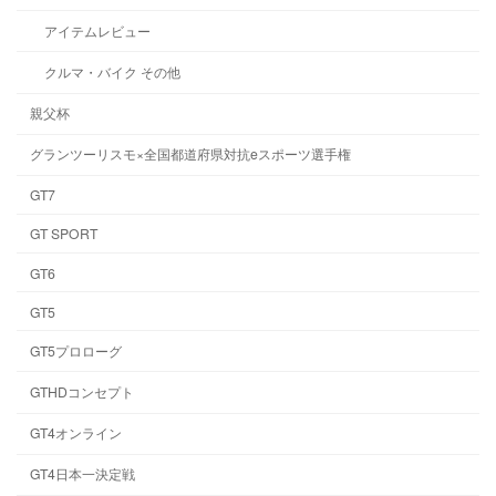
アイテムレビュー
クルマ・バイク その他
親父杯
グランツーリスモ×全国都道府県対抗eスポーツ選手権
GT7
GT SPORT
GT6
GT5
GT5プロローグ
GTHDコンセプト
GT4オンライン
GT4日本一決定戦