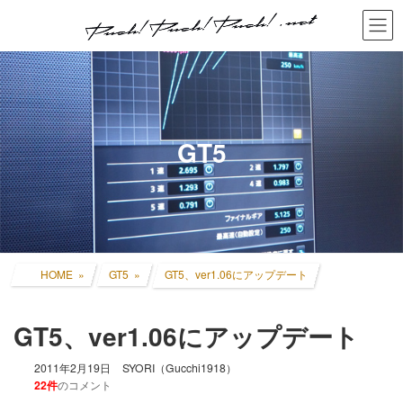
コ
ナ
ン
ビ
テ
ゲ
ン
ー
ツ
シ
へ
ョ
ス
ン
キ
に
GT5
ッ
移
プ
動
HOME
GT5
GT5、ver1.06にアップデート
GT5、ver1.06にアップデート
2011年2月19日
SYORI（Gucchi1918）
22件
のコメント