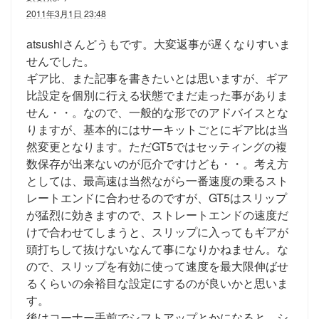
2011年3月1日 23:48
atsushiさんどうもです。大変返事が遅くなりすいま
せんでした。
ギア比、また記事を書きたいとは思いますが、ギア
比設定を個別に行える状態でまだ走った事がありま
せん・・。なので、一般的な形でのアドバイスとな
りますが、基本的にはサーキットごとにギア比は当
然変更となります。ただGT5ではセッティングの複
数保存が出来ないのが厄介ですけども・・。考え方
としては、最高速は当然ながら一番速度の乗るスト
レートエンドに合わせるのですが、GT5はスリップ
が猛烈に効きますので、ストレートエンドの速度だ
けで合わせてしまうと、スリップに入ってもギアが
頭打ちして抜けないなんて事になりかねません。な
ので、スリップを有効に使って速度を最大限伸ばせ
るくらいの余裕目な設定にするのが良いかと思いま
す。
後はコーナー手前でシフトアップとかになると、シ