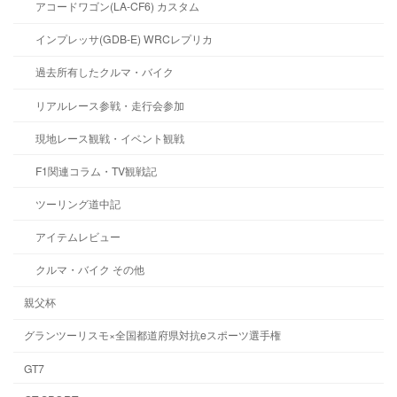
アコードワゴン(LA-CF6) カスタム
インプレッサ(GDB-E) WRCレプリカ
過去所有したクルマ・バイク
リアルレース参戦・走行会参加
現地レース観戦・イベント観戦
F1関連コラム・TV観戦記
ツーリング道中記
アイテムレビュー
クルマ・バイク その他
親父杯
グランツーリスモ×全国都道府県対抗eスポーツ選手権
GT7