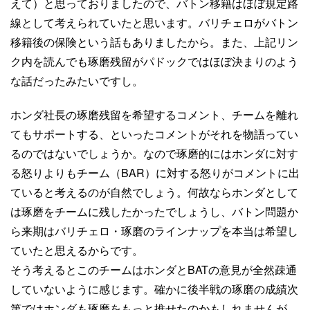
えて）と思っておりましたので、バトン移籍はほぼ規定路
線として考えられていたと思います。バリチェロがバトン
移籍後の保険という話もありましたから。また、上記リン
ク内を読んでも琢磨残留がパドックではほぼ決まりのよう
な話だったみたいですし。
ホンダ社長の琢磨残留を希望するコメント、チームを離れ
てもサポートする、といったコメントがそれを物語ってい
るのではないでしょうか。なので琢磨的にはホンダに対す
る怒りよりもチーム（BAR）に対する怒りがコメントに出
ていると考えるのが自然でしょう。何故ならホンダとして
は琢磨をチームに残したかったでしょうし、バトン問題か
ら来期はバリチェロ・琢磨のラインナップを本当は希望し
ていたと思えるからです。
そう考えるとこのチームはホンダとBATの意見が全然疎通
していないように感じます。確かに後半戦の琢磨の成績次
第ではホンダも琢磨をもっと推せたのかもしれませんが、