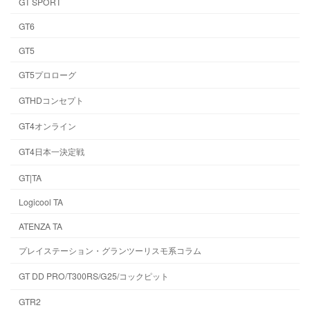
GT SPORT
GT6
GT5
GT5プロローグ
GTHDコンセプト
GT4オンライン
GT4日本一決定戦
GT|TA
Logicool TA
ATENZA TA
プレイステーション・グランツーリスモ系コラム
GT DD PRO/T300RS/G25/コックピット
GTR2