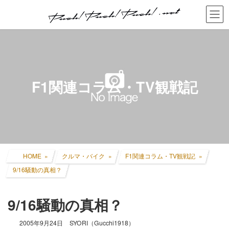
コ
ナ
ン
ビ
テ
ゲ
ン
ー
ツ
シ
へ
ョ
ス
ン
キ
に
F1関連コラム・TV観戦記
ッ
移
プ
動
HOME
クルマ・バイク
F1関連コラム・TV観戦記
9/16騒動の真相？
9/16騒動の真相？
2005年9月24日
SYORI（Gucchi1918）