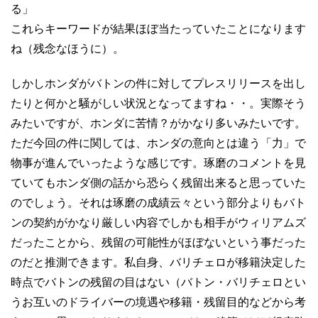
る」
これらキーワードが結果ほぼ当たっていたことになります
ね（残念なほうに）。
しかしホンダがバトンの件に対してプレスリリースを出し
たりと何かと騒がしい状況となってますね・・。実際そう
みたいですが、ホンダに苦情？がかなり多いみたいです。
ただ今回の件に関しては、ホンダの意向とは違う「力」で
物事が進んでいったような感じです。琢磨のコメントを見
ていてもホンダ側の話から恐らく残留出来ると思っていた
のでしょう。それは琢磨の成績云々という部分よりもバト
ンの契約がかなり厳しい内容でしかも相手がウィリアムズ
だったことから、残留の可能性がほぼないという事だった
のだと推測できます。私自身、バリチェロが移籍決定した
時点でバトンの残留の目はない（バトン・バリチェロとい
うお互いのドライバーの境遇や移籍・残留目的などから考