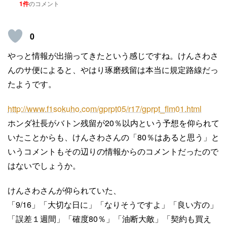
1件
のコメント
0
やっと情報が出揃ってきたという感じですね。けんさわさ
んのサ便によると、やはり琢磨残留は本当に規定路線だっ
たようです。
http://www.f1sokuho.com/gprpt05/r17/gprpt_flm01.html
ホンダ社長がバトン残留が20％以内という予想を仰られて
いたことからも、けんさわさんの「80％はあると思う」と
いうコメントもその辺りの情報からのコメントだったので
はないでしょうか。
けんさわさんが仰られていた、
「9/16」「大切な日に」「なりそうですよ」「良い方の」
「誤差１週間」「確度80％」「油断大敵」「契約も買え