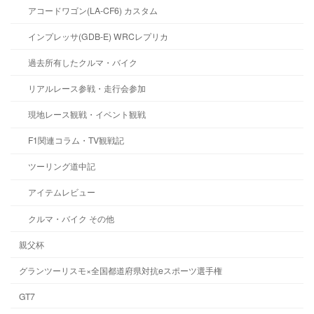
アコードワゴン(LA-CF6) カスタム
インプレッサ(GDB-E) WRCレプリカ
過去所有したクルマ・バイク
リアルレース参戦・走行会参加
現地レース観戦・イベント観戦
F1関連コラム・TV観戦記
ツーリング道中記
アイテムレビュー
クルマ・バイク その他
親父杯
グランツーリスモ×全国都道府県対抗eスポーツ選手権
GT7