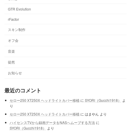
GTR Evolution
rFactor
スキン制作
オフ会
音楽
徒然
お知らせ
最近のコメント
セロー250 XT250X ヘッドライトカバー移植
に
SYORI（Gucchi1918）
よ
り
セロー250 XT250X ヘッドライトカバー移植
に
はまやん
より
ハイセンスTVから録画データをNASへムーブする方法
に
SYORI（Gucchi1918）
より