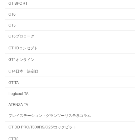
GT SPORT
GT6
GT5
GT5プロローグ
GTHDコンセプト
GT4オンライン
GT4日本一決定戦
GT|TA
Logicool TA
ATENZA TA
プレイステーション・グランツーリスモ系コラム
GT DD PRO/T300RS/G25/コックピット
GTR2