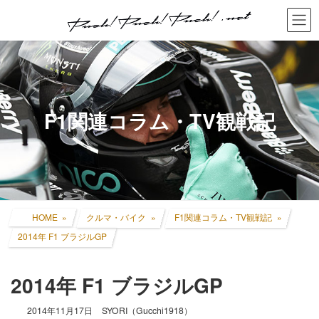
コ
ナ
ン
ビ
テ
ゲ
ン
ー
ツ
シ
へ
ョ
ス
ン
キ
に
F1関連コラム・TV観戦記
ッ
移
プ
動
HOME
クルマ・バイク
F1関連コラム・TV観戦記
2014年 F1 ブラジルGP
2014年 F1 ブラジルGP
2014年11月17日
SYORI（Gucchi1918）