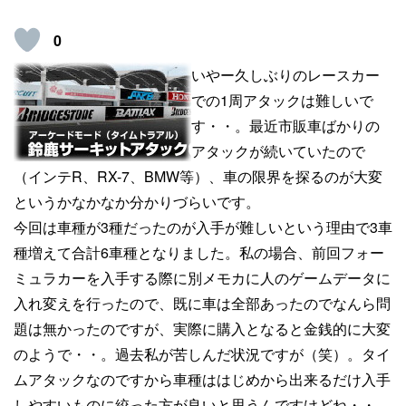
0
いやー久しぶりのレースカー
での1周アタックは難しいで
す・・。最近市販車ばかりの
アタックが続いていたので
（インテR、RX-7、BMW等）、車の限界を探るのが大変
というかなかなか分かりづらいです。
今回は車種が3種だったのが入手が難しいという理由で3車
種増えて合計6車種となりました。私の場合、前回フォー
ミュラカーを入手する際に別メモカに人のゲームデータに
入れ変えを行ったので、既に車は全部あったのでなんら問
題は無かったのですが、実際に購入となると金銭的に大変
のようで・・。過去私が苦しんだ状況ですが（笑）。タイ
ムアタックなのですから車種ははじめから出来るだけ入手
しやすいものに絞った方が良いと思うんですけどね・・。