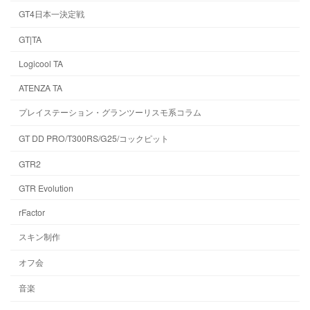
GT4日本一決定戦
GT|TA
Logicool TA
ATENZA TA
プレイステーション・グランツーリスモ系コラム
GT DD PRO/T300RS/G25/コックピット
GTR2
GTR Evolution
rFactor
スキン制作
オフ会
音楽