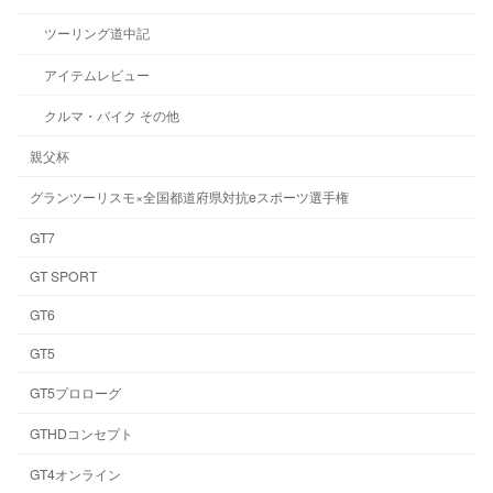
ツーリング道中記
アイテムレビュー
クルマ・バイク その他
親父杯
グランツーリスモ×全国都道府県対抗eスポーツ選手権
GT7
GT SPORT
GT6
GT5
GT5プロローグ
GTHDコンセプト
GT4オンライン