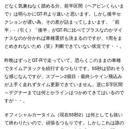
どなく気兼ねなく踏める分、前半区間（ヘアピンくらいま
で）は明らかにGT-Rより速いと思います。しかし後半セ
クションが遅い為、その差が詰まってしまいます。「前
半」-（引く）「後半」がGT-Rに比べてプラスなのかマイ
ナスなのか分かれば車種選択も決まるのですが、1周をま
とめきれないため（笑）判断できていない状況です・・。
昨晩はずっとGT-Rで走っていて、恐らくこのままの車種
でタイムアタックを続行するつもりです。55秒は切れそう
な感じなんですが、スプーン2個目・最終シケイン飛込み
が上手く走れずタイム更新できていません。逆にS字区間
～デグナーまでは何とかラインはつかめてきてはいるので
すが・・。
オフィシャルカータイム（現在55秒2）は何としても抜い
て終わりたいので、頑張るつもりです。しかしこれは誰の