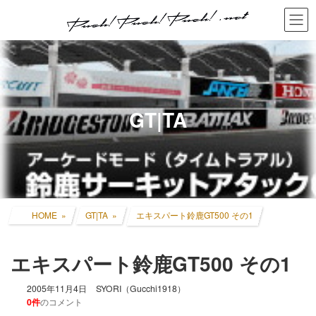
コ
ナ
ン
ビ
テ
ゲ
ン
ー
ツ
シ
へ
ョ
ス
ン
キ
に
GT|TA
ッ
移
プ
動
HOME
GT|TA
エキスパート鈴鹿GT500 その1
エキスパート鈴鹿GT500 その1
2005年11月4日
SYORI（Gucchi1918）
0件
のコメント