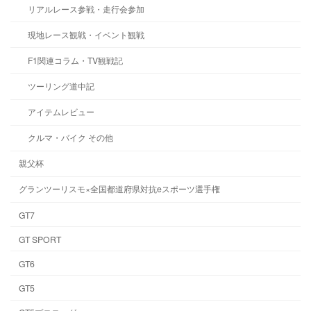
リアルレース参戦・走行会参加
現地レース観戦・イベント観戦
F1関連コラム・TV観戦記
ツーリング道中記
アイテムレビュー
クルマ・バイク その他
親父杯
グランツーリスモ×全国都道府県対抗eスポーツ選手権
GT7
GT SPORT
GT6
GT5