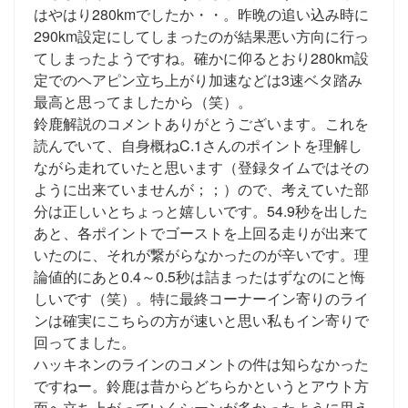
はやはり280kmでしたか・・。昨晩の追い込み時に
290km設定にしてしまったのが結果悪い方向に行っ
てしまったようですね。確かに仰るとおり280km設
定でのヘアピン立ち上がり加速などは3速ベタ踏み
最高と思ってましたから（笑）。
鈴鹿解説のコメントありがとうございます。これを
読んでいて、自身概ねC.1さんのポイントを理解し
ながら走れていたと思います（登録タイムではその
ように出来ていませんが；；）ので、考えていた部
分は正しいとちょっと嬉しいです。54.9秒を出した
あと、各ポイントでゴーストを上回る走りが出来て
いたのに、それが繋がらなかったのが辛いです。理
論値的にあと0.4～0.5秒は詰まったはずなのにと悔
しいです（笑）。特に最終コーナーイン寄りのライ
ンは確実にこちらの方が速いと思い私もイン寄りで
回ってました。
ハッキネンのラインのコメントの件は知らなかった
ですねー。鈴鹿は昔からどちらかというとアウト方
面へ立ち上がっていくシーンが多かったように思え