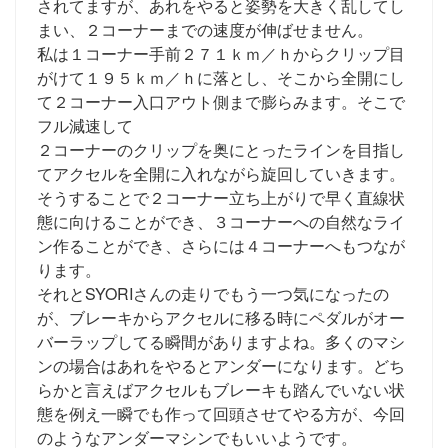
されてますが、あれをやると姿勢を大きく乱してし
まい、２コーナーまでの速度が伸ばせません。
私は１コーナー手前２７１ｋｍ／ｈからクリップ目
がけて１９５ｋｍ／ｈに落とし、そこから全開にし
て２コーナー入口アウト側まで膨らみます。そこで
フル減速して
２コーナーのクリップを奥にとったラインを目指し
てアクセルを全開に入れながら旋回していきます。
そうすることで２コーナー立ち上がりで早く直線状
態に向けることができ、３コーナーへの自然なライ
ン作ることができ、さらには４コーナーへもつなが
ります。
それとSYORIさんの走りでもう一つ気になったの
が、ブレーキからアクセルに移る時にペダルがオー
バーラップしてる瞬間がありますよね。多くのマシ
ンの場合はあれをやるとアンダーになります。どち
らかと言えばアクセルもブレーキも踏んでいない状
態を例え一瞬でも作って回頭させてやる方が、今回
のようなアンダーマシンでもいいようです。