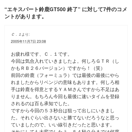
“
エキスパート鈴鹿GT500 終了
” に対して7件のコメ
ントがあります。
Ｃ．１
より:
2005年11月7日 23:08
お疲れ様です、Ｃ．１です。
今回は気合入れていきましたよ。何しろＧＴＲ（し
かもＲＢ２６バージョン）ですから！（笑）
前回の鈴鹿（フォーミュラ）では最後の最後にやら
れましたからリベンジの意味もあります。何しろ相
手は鈴鹿を得意とするＹＡＭさんですから不足はあ
りません。もちろん今回も最後に速いタイムを登録
されるのは百も承知でした。
ですから今回の５３秒台は狙って出しにいきまし
た。それぐらい出さないと勝てないだろうなと思っ
ていましたので、いい線引きだったと思います。
それにしても大変でしたよ。５４秒０台までは何度