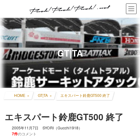
コ
ナ
ン
ビ
テ
ゲ
ン
ー
ツ
シ
へ
ョ
ス
ン
キ
に
GT|TA
ッ
移
プ
動
HOME
GT|TA
エキスパート鈴鹿GT500 終了
エキスパート鈴鹿GT500 終了
2005年11月7日
SYORI（Gucchi1918）
7件
のコメント