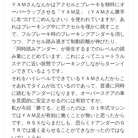
ＹＡＭさんなんかはアクセルとブレーキを独特にオ
ーバーラップさせる「ＹＡＭ足」（ＹＡＭさん勝手
に名づけてごめんなさい）を使われていますが、あ
れはブレーキング中にアクセルを僅かに残すこと
で、フルブレーキ時のブレーキングアンダーを消し
つつ、アクセル踏み過ぎて制動距離が伸びたり、
「同時踏みアンダー」が発生するまでのレベルの踏
み量にとどめています。これによってニュートラル
ステアに近い状態でブレーキングしながらターンイ
ンできているようです。
それをハイレベルでできているＹＡＭさんだからこ
そあれでタイムが出ているのであって、普通に同時
に踏むをアンダーになります。オーバーステアの車
を意図的に安定させるのには有効ですが。
私が今回「勝てる」と思ったのは、０１年式マシン
ではＹＡＭ足が有効に働くことが無いと思ったから
です。ＮＳＸならまだしも、恐らくドアンダーのＧ
ＴＲでは速く走らせることができなかったのではな
いでしょうか。