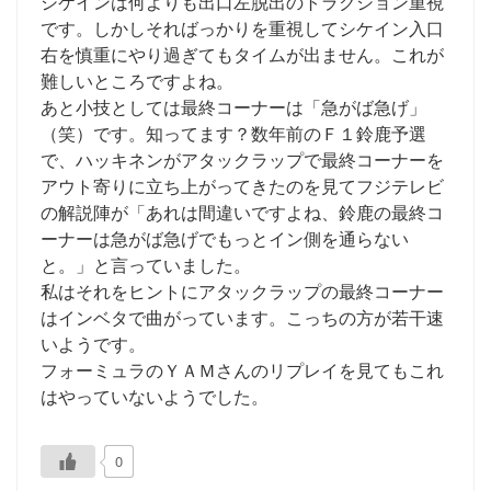
シケインは何よりも出口左脱出のトラクション重視
です。しかしそればっかりを重視してシケイン入口
右を慎重にやり過ぎてもタイムが出ません。これが
難しいところですよね。
あと小技としては最終コーナーは「急がば急げ」
（笑）です。知ってます？数年前のＦ１鈴鹿予選
で、ハッキネンがアタックラップで最終コーナーを
アウト寄りに立ち上がってきたのを見てフジテレビ
の解説陣が「あれは間違いですよね、鈴鹿の最終コ
ーナーは急がば急げでもっとイン側を通らない
と。」と言っていました。
私はそれをヒントにアタックラップの最終コーナー
はインベタで曲がっています。こっちの方が若干速
いようです。
フォーミュラのＹＡＭさんのリプレイを見てもこれ
はやっていないようでした。
0