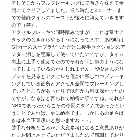
チしそこからフルブレーキングにて向きを変えて全
開にてクリアしてました。通常時だと2コーナーま
でで登録タイムのゴーストが後ろに消えていきます
ので（笑）。
アクセルブレーキの同時踏みですが、これは富士ア
タックのときからやるようになってます。あの時は
GTカーのスープラだっただけに後半セクションのア
ンダー消しを意識して使っていたのですが、タイム
向上に上手く使えてたのでそれが半ば癖のようにな
ってしまっているのかもしれません。YAMさんのリ
プレイを見るとアクセルを僅かに残しつつブレーキ
ングしている箇所とアクセル全閉でブレーキングし
ているところがあったりで以前から興味深かったの
ですが、なるほど言われて納得の話ですね。それが
NSXであったからこその今回のタイムであったとい
うことであれば、更に納得です。しかしあの足さば
きは本当正直凄いと思いますね・・。
勝手な分析どころか、大変参考になるご意見ありが
たくお聞きさせていただきましたので感謝しており