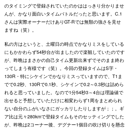
のタイミングで登録されていたのかははっきり分かりませ
んが、かなり面白いタイムバトルだったと思います。C.1
さんは実際オーナーだけありGT-Rでは無類の強さを見せ
ますね（笑）。
私の方はというと、土曜日の時点でかなりミスをしている
にもかかわらず54秒台が出ましたので楽観していたのです
が、昨晩はまさかの自己タイム更新出来ずでそのまま終わ
ってしまう有様です（笑）。今回の登録タイムはS字・
130R・特にシケインでかなりミスっていますので、T1ま
でで0.2秒、130Rで0.1秒、シケインで0.2～0.3秒は詰めら
れると思っていました。なので1分54秒3～4台は理論値で
出せると予想していただけに相変わらず1周をまとめられ
ない自分のふがいなさにガッカリしたりしますが；；。ギ
ア比は元々280kmで登録タイムもそのセッティングでした
が、昨晩は2コーナー後、デグナー1個目の吹け切りを懸念