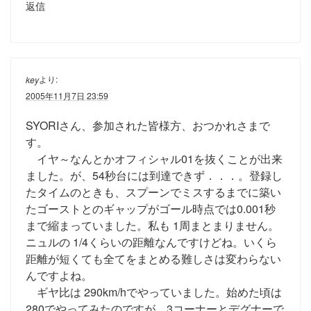
返信
より:
key
2005年11月7日 23:59
SYORIさん、参加された皆様方、おつかれさまで
す。
イヤ～なんとかオフィシャル01を抜くことが出来
ました。が、54秒台には到達できず．．．。登録し
たタイムのときも、スプーンでミスするまでに築い
たゴーストとのギャップがゴール時点では0.001秒
まで縮まっていました。私も 1周まとまりません。
ニュルの 1/4くらいの距離なんですけどね。いくら
距離が短くても全てをまとめる難しさは変わらない
んですよね。
ギヤ比は 290km/hでやっていました。始めた頃は
280でやってみたのですが、3コーナーとデグナーで