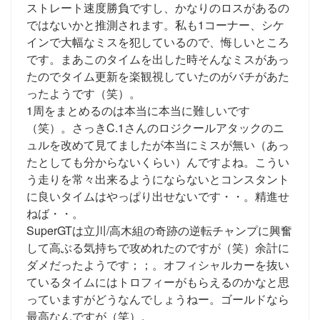
ストレート速度勝負ですし、かなりのロスがあるの
ではないかと推測されます。私も1コーナー、シケ
インで大幅なミスを犯しているので、悔しいところ
です。まあこのタイムを出した時そんなミスがあっ
たのでタイム更新を楽観視していたのがバチがあた
ったようです（笑）。
1周をまとめるのは本当に本当に難しいです
（笑）。さっきC.1さんのロジクールアタックのニ
ュルを改めて見てましたが本当にミスが無い（あっ
たとしても分からないくらい）んですよね。こうい
う走りを常々出来るようにならないとコンスタント
に良いタイムはやっぱり出せないです・・。精進せ
ねば・・。
SuperGTは立川/高木組の奇跡の逆転チャンプに興奮
して高ぶる気持ちで攻めれたのですが（笑）余計に
ダメだったようです；；。オフィシャルカーを抜い
ているタイムにはトロフィーがもらえるのかなと思
っていますがどうなんでしょうねー。ゴールドなら
最高なんですが（笑）。