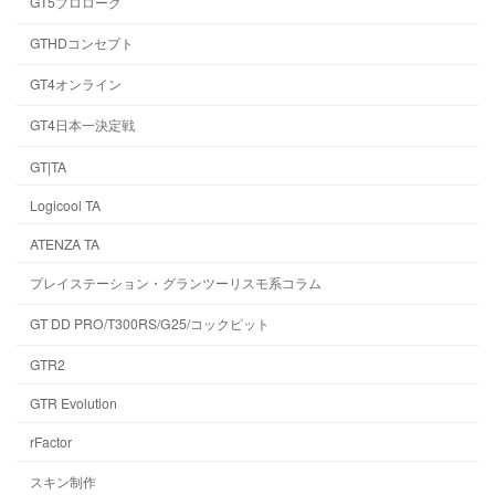
GT5プロローグ
GTHDコンセプト
GT4オンライン
GT4日本一決定戦
GT|TA
Logicool TA
ATENZA TA
プレイステーション・グランツーリスモ系コラム
GT DD PRO/T300RS/G25/コックピット
GTR2
GTR Evolution
rFactor
スキン制作