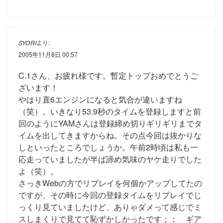
より:
SYORI
2005年11月8日 00:57
C.1さん、お疲れ様です。暫定トップおめでとうご
ざいます！
やはり直6エンジンになると気合が違いますね
（笑）。いきなり53.9秒のタイムを登録しますと前
回のようにYAMさんは登録締め切りギリギリまでタ
イムを出してきますからね。その点今回は抜かりな
しといったところでしょうか。午前2時頃は私も一
応走っていましたが半ば諦め気味のヤケ走りでした
よ（笑）。
さっきWebの方でリプレイを何個かアップしてたの
ですが、その時に今回の登録タイムをリプレイでじ
っくり見ていましたけど、ありゃダメって感じでミ
スしまくりで見てて恥ずかしかったです；； ギア