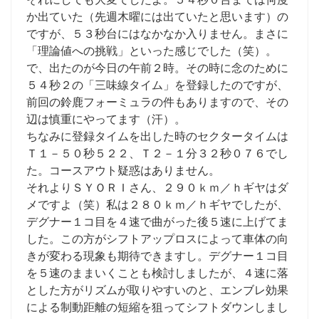
か出ていた（先週木曜には出ていたと思います）の
ですが、５３秒台にはなかなか入りません。まさに
「理論値への挑戦」といった感じでした（笑）。
で、出たのが今日の午前２時。その時に念のために
５４秒２の「三味線タイム」を登録したのですが、
前回の鈴鹿フォーミュラの件もありますので、その
辺は慎重にやってます（汗）。
ちなみに登録タイムを出した時のセクタータイムは
Ｔ１－５０秒５２２、Ｔ２－１分３２秒０７６でし
た。コースアウト疑惑はありません。
それよりＳＹＯＲＩさん、２９０ｋｍ／ｈギヤはダ
メですよ（笑）私は２８０ｋｍ／ｈギヤでしたが、
デグナー１コ目を４速で曲がった後５速に上げてま
した。この方がシフトアップロスによって車体の向
きが変わる現象も期待できますし。デグナー１コ目
を５速のままいくことも検討しましたが、４速に落
とした方がリズムが取りやすいのと、エンブレ効果
による制動距離の短縮を狙ってシフトダウンしまし