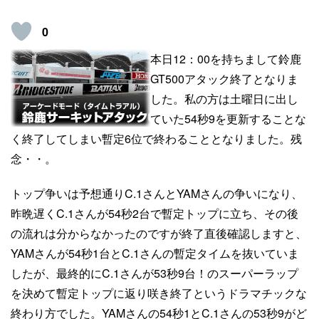
0
本日12：00を持ちまして鈴鹿
GT500アタック終了となりま
した。私の方は土曜日に出し
ていた54秒9を更新することな
く終了してしまい暫定6位で終わることとなりました。残
念・・。
トップ争いは予想通りC.1さんとYAMさんの争いになり、
昨晩遅くC.1さんが54秒2台で暫定トップに立ち、その後
の流れは分からなかったのですが終了直後確認しますと、
YAMさんが54秒1台とC.1さんの暫定タイムを抜いていま
したが、最終的にC.1さんが53秒9台！のスーパーラップ
を決めて暫定トップに返り咲き終了というドラマチックな
終わり方でした。YAMさんの54秒1とC.1さんの53秒9がど