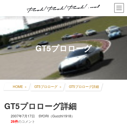
コ
ナ
ン
ビ
テ
ゲ
ン
ー
ツ
シ
へ
ョ
ス
ン
キ
に
GT5プロローグ
ッ
移
プ
動
HOME
GT5プロローグ
GT5プロローグ詳細
GT5プロローグ詳細
2007年7月17日
SYORI（Gucchi1918）
26件
のコメント