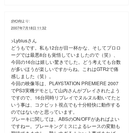
より:
SYORI
2007年7月18日 11:32
>Lybiusさん
どうもです。私も12台が目一杯かな、そしてプロロ
ーグでは最悪8台も覚悟していましたので（笑）、
今回の16台は嬉しい驚きでした。どう考えても台数
が多いほうが楽しいですからね。これはGTR2で痛
感しました（笑）。
今回の映像等は、PLAYSTATION PREMIERE 2007
でPS3実機デモとして山内さんがプレイされたよう
ですので、16台同時リプレイでヌルヌル動いてたと
いう事は、コクピット視点でも十分軽快に動作する
のではないかと思っています。
ブレーキに関しては、ABSのON/OFFがあればよい
ですねー。ブレーキングミスによるレースの変動も