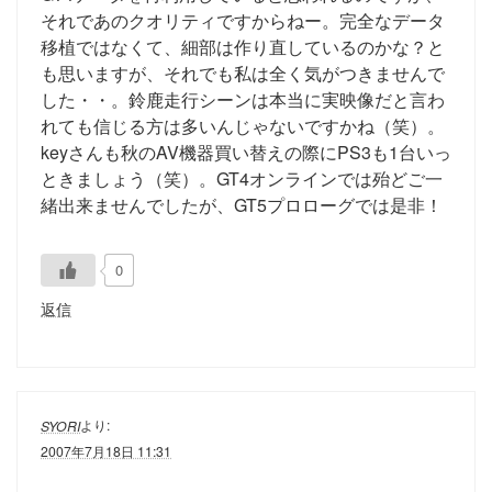
それであのクオリティですからねー。完全なデータ
移植ではなくて、細部は作り直しているのかな？と
も思いますが、それでも私は全く気がつきませんで
した・・。鈴鹿走行シーンは本当に実映像だと言わ
れても信じる方は多いんじゃないですかね（笑）。
keyさんも秋のAV機器買い替えの際にPS3も1台いっ
ときましょう（笑）。GT4オンラインでは殆どご一
緒出来ませんでしたが、GT5プロローグでは是非！
0
返信
より:
SYORI
2007年7月18日 11:31