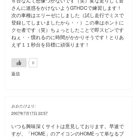
６台なんて想像つかないです（笑）変な走りして皆
さんに迷惑をかけないようGTHDCで練習します！
次の車種はエリーゼにしました（試し走行でミスで
登録してしまいましたから・・）この車はホントに
クセ者です（笑）ちょっとしたことで即スピンです
ねぇ・・慣れるのに時間がかかりそうです！とりあ
えず１１秒台を目標に頑張ります！
0
返信
おおたけ
より:
2007年7月17日 22:57
いつも興味深くサイトは意見しております。早速で
すが、「HOME」のアイコンのHOMEって単なるブ