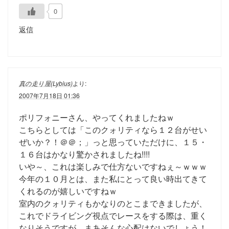
0
返信
真の走り屋(Lybius)
より:
2007年7月18日 01:36
ポリフォニーさん、やってくれましたねｗ
こちらとしては「このクォリティなら１２台がせい
ぜいか？！＠＠；」っと思っていただけに、１５・
１６台はかなり驚かされましたね!!!!
いや～、これは楽しみで仕方ないですねぇ～ｗｗｗ
今年の１０月とは、また私にとって良い時出てきて
くれるのが嬉しいですねｗ
室内のクォリティもかなりのとこまできましたが、
これでドライビング視点でレースをする際は、重く
なりそうですが、まあそんな心配はないでしょう！