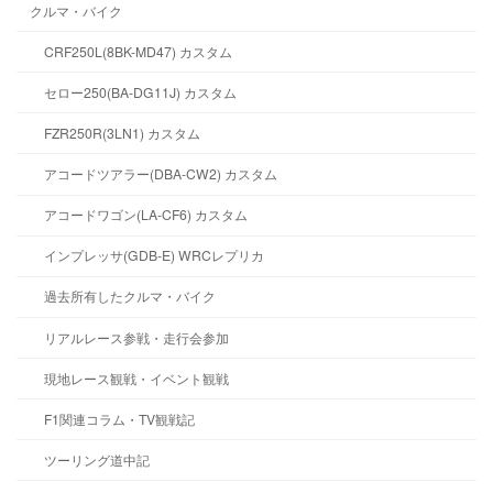
クルマ・バイク
CRF250L(8BK-MD47) カスタム
セロー250(BA-DG11J) カスタム
FZR250R(3LN1) カスタム
アコードツアラー(DBA-CW2) カスタム
アコードワゴン(LA-CF6) カスタム
インプレッサ(GDB-E) WRCレプリカ
過去所有したクルマ・バイク
リアルレース参戦・走行会参加
現地レース観戦・イベント観戦
F1関連コラム・TV観戦記
ツーリング道中記