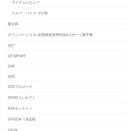
アイテムレビュー
クルマ・バイク その他
親父杯
グランツーリスモ×全国都道府県対抗eスポーツ選手権
GT7
GT SPORT
GT6
GT5
GT5プロローグ
GTHDコンセプト
GT4オンライン
GT4日本一決定戦
GT|TA