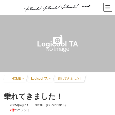
コ
ナ
ン
ビ
テ
ゲ
ン
ー
ツ
シ
へ
ョ
ス
ン
キ
に
Logicool TA
ッ
移
プ
動
HOME
Logicool TA
乗れてきました！
乗れてきました！
2005年4月11日
SYORI（Gucchi1918）
2件
のコメント