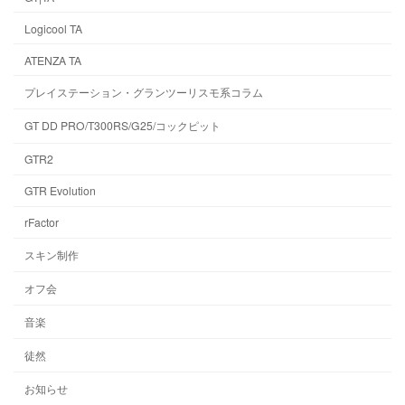
Logicool TA
ATENZA TA
プレイステーション・グランツーリスモ系コラム
GT DD PRO/T300RS/G25/コックピット
GTR2
GTR Evolution
rFactor
スキン制作
オフ会
音楽
徒然
お知らせ