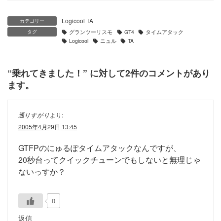
Logicool TA
カテゴリー
タグ
グランツーリスモ
GT4
タイムアタック
Logicool
ニュル
TA
“
乗れてきました！
” に対して2件のコメントがあり
ます。
通りすがり
より:
2005年4月29日 13:45
GTFPのにゅるぽタイムアタックなんですが、
20秒台ってクイックチューンでもしないと無理じゃ
ないっすか？
0
返信