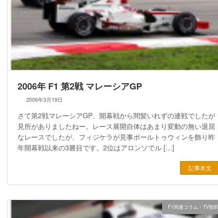
2006年 F1 第2戦 マレーシアGP
2006年3月19日
さて第2戦マレーシアGP、開幕戦から間髪いれずの連戦でしたが
見所がありましたねー。レース展開自体はあまり変動の無い退屈
なレースでしたが、フィジケラが見事ポールトゥウィンを飾り昨
年開幕戦以来の3勝目です。2位はアロンソでル […]
記事本文
F1関連コラム・TV観