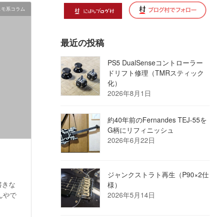
スモ系コラム
最近の投稿
PS5 DualSenseコントローラー
ドリフト修理（TMRスティック
化）
2026年8月1日
約40年前のFernandes TEJ-55を
G柄にリフィニッシュ
2026年6月22日
ジャンクストラト再生（P90×2仕
書きな
様）
んやで
2026年5月14日
し