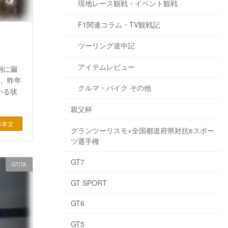
現地レース観戦・イベント観戦
F1関連コラム・TV観戦記
ツーリング道中記
アイテムレビュー
例に漏
が、昨年
クルマ・バイク その他
いる状
親父杯
事本文
グランツーリスモ×全国都道府県対抗eスポー
ツ選手権
GT7
GT|TA
GT SPORT
GT6
GT5