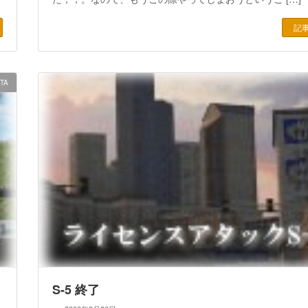
記
|TA
S-5 終了