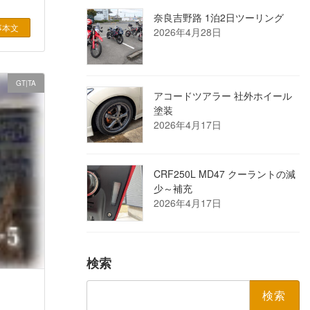
奈良吉野路 1泊2日ツーリング
事本文
2026年4月28日
GT|TA
アコードツアラー 社外ホイール
塗装
2026年4月17日
CRF250L MD47 クーラントの減
少～補充
2026年4月17日
検索
検
索: