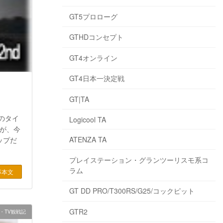
GT5プロローグ
GTHDコンセプト
GT4オンライン
GT4日本一決定戦
GT|TA
のタイ
Logicool TA
。が、今
ATENZA TA
ップだ
プレイステーション・グランツーリスモ系コ
ラム
事本文
GT DD PRO/T300RS/G25/コックピット
GTR2
・TV観戦記