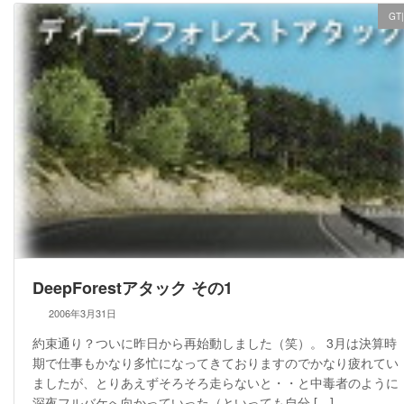
GT
DeepForestアタック その1
2006年3月31日
約束通り？ついに昨日から再始動しました（笑）。 3月は決算時
期で仕事もかなり多忙になってきておりますのでかなり疲れてい
ましたが、とりあえずそろそろ走らないと・・と中毒者のように
深夜フルバケへ向かっていった（といっても自分 […]