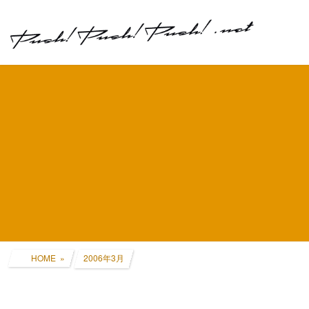
コ
ナ
ン
ビ
テ
ゲ
ン
ー
ツ
シ
へ
ョ
ス
ン
キ
に
ッ
移
プ
動
HOME
2006年3月