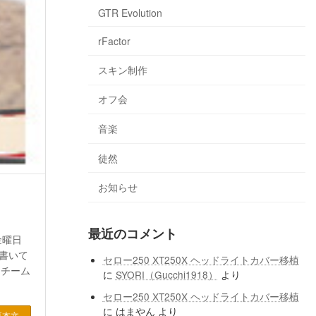
GTR Evolution
rFactor
スキン制作
オフ会
音楽
徒然
お知らせ
最近のコメント
金曜日
は書いて
セロー250 XT250X ヘッドライトカバー移植
1チーム
に
SYORI（Gucchi1918）
より
セロー250 XT250X ヘッドライトカバー移植
に
はまやん
より
事本文