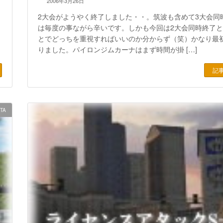
2006年3月26日
2大会がようやく終了しました・・。筑波も含めて3大会同
は毎度の事ながら辛いです。しかも今回は2大会同時終了
とでどっちを重視すればいいのか分からず（笑）かなり最
りました。パイロンジムカーナはまず時間が掛 […]
記
|TA