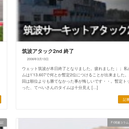
筑波アタック2nd 終了
2006年3月13日
ウェット筑波が本日終了となりました。疲れました；； 私
ムは1'13.607で何とか暫定2位につけることが出来ました
回は順位よりも勝てなかった事が悔しいです・・。暫定ト
った、てぺいさんのタイムは十分見え […]
記
戦記
F1関連コラム