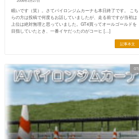
2006年3月27日
眠いです（笑）。さてパイロンジムカーナも本日終了です。 こち
らの方は投稿で何度もお話していましたが、走る前ですが当初は
上位は絶対無理と思っていました。GT4買ってオールゴールドを
目指していたとき、一番イヤだったのがコーヒ […]
記事本文
GT