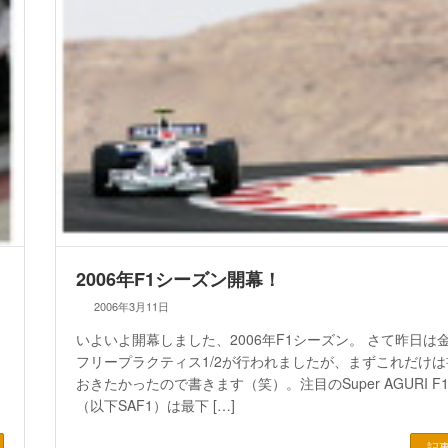
2006年F1シーズン開幕！
2006年3月11日
いよいよ開幕しました、2006年F1シーズン。 さて昨日は
フリープラクティス1/2が行われましたが、まずこれだけ
おきたかったので書きます（笑）。注目のSuper AGURI F
（以下SAF1）は最下 […]
記