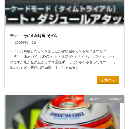
モナコ その4＆鈴鹿 その3
2006年5月12日
いよいよ終盤となってきましたが皆様頑張っておられますか？
（笑）。 私のほうはGW前からの風邪がなかなか治らず熱とかはない
のですが咳が全然止まらず朝昼晩ずーっとゲホゲホ言ってます・・。
咳のしすぎで腹筋の筋肉痛にまでなる始末 […]
記事本文
F1関連コラム・TV観戦記