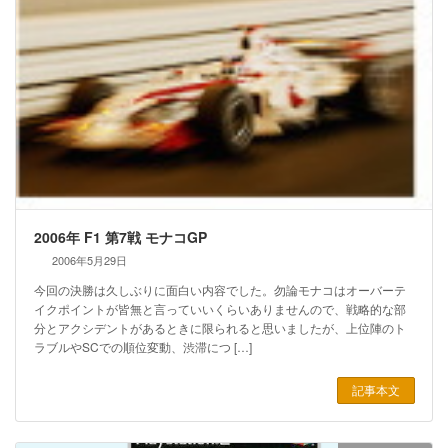
2006年 F1 第7戦 モナコGP
2006年5月29日
今回の決勝は久しぶりに面白い内容でした。勿論モナコはオーバーテ
イクポイントが皆無と言っていいくらいありませんので、戦略的な部
分とアクシデントがあるときに限られると思いましたが、上位陣のト
ラブルやSCでの順位変動、渋滞につ […]
記事本文