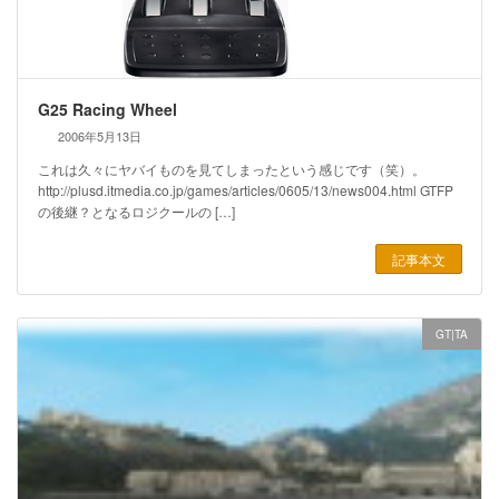
G25 Racing Wheel
2006年5月13日
これは久々にヤバイものを見てしまったという感じです（笑）。
http://plusd.itmedia.co.jp/games/articles/0605/13/news004.html GTFP
の後継？となるロジクールの […]
記事本文
GT|TA