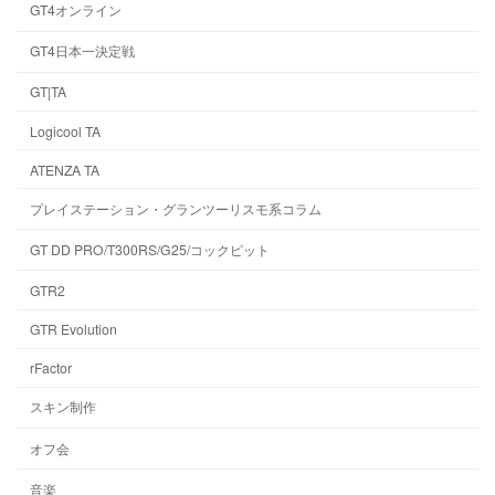
GT4オンライン
GT4日本一決定戦
GT|TA
Logicool TA
ATENZA TA
プレイステーション・グランツーリスモ系コラム
GT DD PRO/T300RS/G25/コックピット
GTR2
GTR Evolution
rFactor
スキン制作
オフ会
音楽