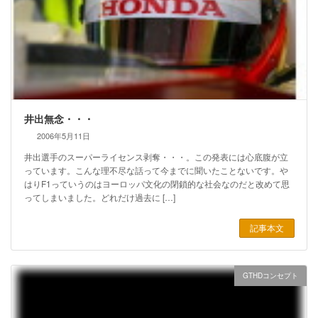
井出無念・・・
2006年5月11日
井出選手のスーパーライセンス剥奪・・・。この発表には心底腹が立
っています。こんな理不尽な話って今までに聞いたことないです。や
はりF1っていうのはヨーロッパ文化の閉鎖的な社会なのだと改めて思
ってしまいました。どれだけ過去に […]
記事本文
GTHDコンセプト