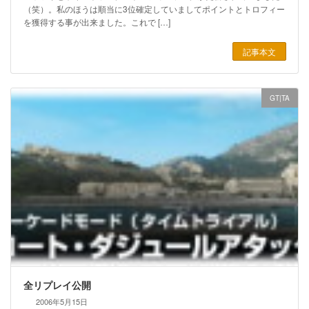
（笑）。私のほうは順当に3位確定していましてポイントとトロフィー
を獲得する事が出来ました。これで […]
記事本文
GT|TA
全リプレイ公開
2006年5月15日