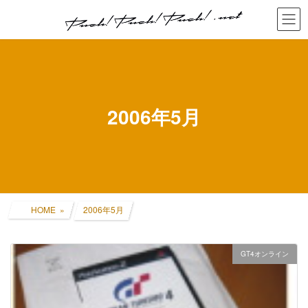
コ
ナ
ン
ビ
テ
ゲ
ン
ー
ツ
シ
へ
ョ
ス
ン
キ
に
2006年5月
ッ
移
プ
動
HOME
2006年5月
GT4オンライン