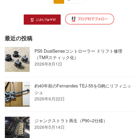
定
定
稿
ペ
ペ
の
ー
ー
ジ
ジ
ペ
最近の投稿
ー
ジ
PS5 DualSenseコントローラー ドリフト修理
（TMRスティック化）
送
2026年8月1日
り
約40年前のFernandes TEJ-55をG柄にリフィニッ
シュ
2026年6月22日
ジャンクストラト再生（P90×2仕様）
2026年5月14日