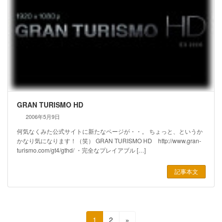
GRAN TURISMO HD
2006年5月9日
何気なくみた公式サイトに新たなページが・・。 ちょっと、というか
かなり気になります！（笑） GRAN TURISMO HD http://www.gran-
turismo.com/gt4/gthd/ ・完全なプレイアブル […]
記事本文
投
固
固
1
2
»