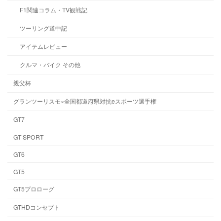
F1関連コラム・TV観戦記
ツーリング道中記
アイテムレビュー
クルマ・バイク その他
親父杯
グランツーリスモ×全国都道府県対抗eスポーツ選手権
GT7
GT SPORT
GT6
GT5
GT5プロローグ
GTHDコンセプト