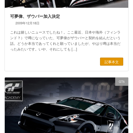
可夢偉、ザウバー加入決定
2009年12月18日
これは嬉しいニュースでしたね！。ここ最近、日本や海外（フィンラ
ンド？）で噂になっていた、可夢偉がザウバーと契約を結んだという
話。どうか本当であってくれと願っていましたが、やはり噂は本当だ
ったみたいです。いや、それにしても […]
記事本文
GT5