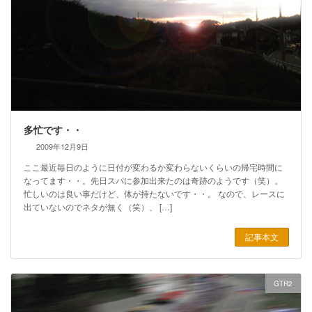
多忙です・・
2009年12月9日
ここ最近毎日のように日付が変わるか変わらないくらいの帰宅時間に
なってます・・。先日スパに参加出来たのは奇跡のようです（笑）。
忙しいのは良い事だけど、体が持たないです・・。 なので、レースに
出ていないのでネタが無く（笑）、 […]
記事本文
GTR2