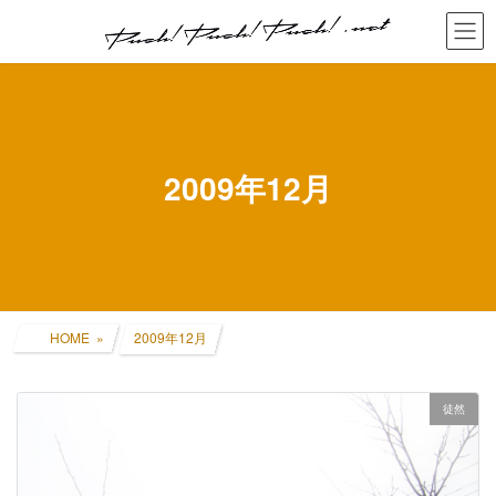
コ
ナ
ン
ビ
テ
ゲ
ン
ー
ツ
シ
へ
ョ
ス
ン
キ
に
2009年12月
ッ
移
プ
動
HOME
2009年12月
徒然