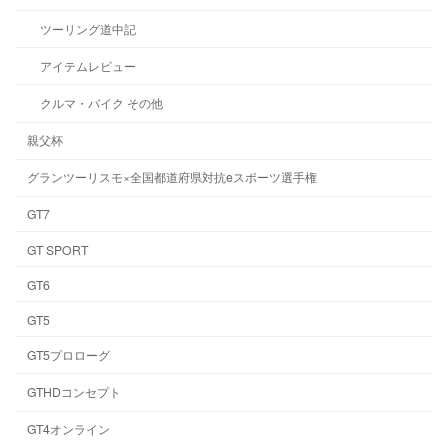
ツーリング道中記
アイテムレビュー
クルマ・バイク その他
親父杯
グランツーリスモ×全国都道府県対抗eスポーツ選手権
GT7
GT SPORT
GT6
GT5
GT5プロローグ
GTHDコンセプト
GT4オンライン