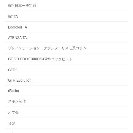
GT4日本一決定戦
GT|TA
Logicool TA
ATENZA TA
プレイステーション・グランツーリスモ系コラム
GT DD PRO/T300RS/G25/コックピット
GTR2
GTR Evolution
rFactor
スキン制作
オフ会
音楽