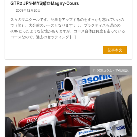
GTR2 JPN-MYS鯖＠Magny-Cours
2009年12月20日
久々のマニクールです。記事をアップするのをすっかり忘れていたの
で（笑）、大分前のレースとなります；；。プラクティスも遅めの
JOINだったような記憶がありますが、コース自体は何度も走っている
コースなので、過去のセッティング […]
記事本文
F1関連コラム・TV観戦記