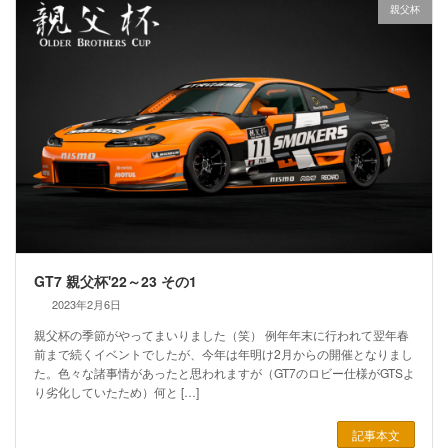
親父杯
GT7 親父杯'22～23 その1
2023年2月6日
親父杯の季節がやってまいりました（笑） 例年年末に行われて翌年春
前まで続くイベントでしたが、今年は年明け2月からの開催となりまし
た。色々な諸事情があったと思われますが（GT7のロビー仕様がGTSよ
り劣化していたため）何と […]
記事本文