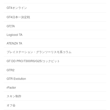
GT4オンライン
GT4日本一決定戦
GT|TA
Logicool TA
ATENZA TA
プレイステーション・グランツーリスモ系コラム
GT DD PRO/T300RS/G25/コックピット
GTR2
GTR Evolution
rFactor
スキン制作
オフ会