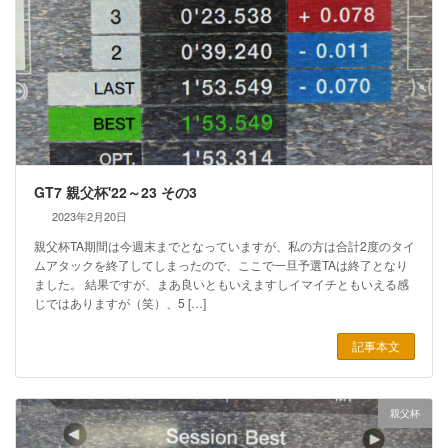
GT7 親父杯'22～23 その3
2023年2月20日
親父杯TA期間は今週末までとなっていますが、私の方は合計2度のタイ
ムアタックを終了してしまったので、ここで一旦予選TAは終了となり
ました。 結果ですが、まあ良いともいえますしイマイチともいえる感
じではありますが（笑）、5 […]
記事本文
親父杯