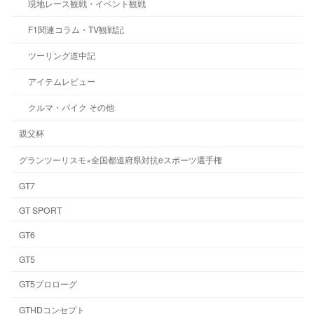
現地レース観戦・イベント観戦
F1関連コラム・TV観戦記
ツーリング道中記
アイテムレビュー
クルマ・バイク その他
親父杯
グランツーリスモ×全国都道府県対抗eスポーツ選手権
GT7
GT SPORT
GT6
GT5
GT5プロローグ
GTHDコンセプト