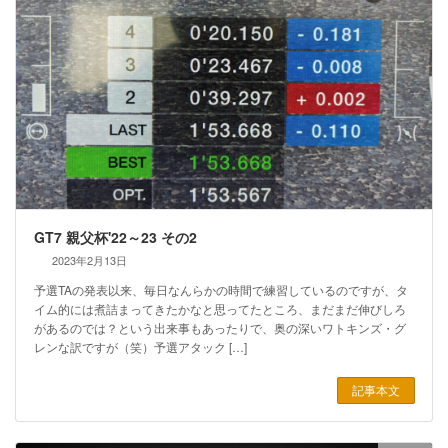
GT7 親父杯'22～23 その2
2023年2月13日
予選TAの発表以来、毎日なんらかの時間で練習しているのですが、タ
イム的には煮詰まってきたかなと思ってたところ、まだまだ伸びしろ
があるのでは？という出来事もあったりで、奥の深いワトキンズ・グ
レンな訳ですが（笑）予選アタック […]
記事本文