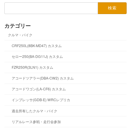
検
索:
カテゴリー
クルマ・バイク
CRF250L(8BK-MD47) カスタム
セロー250(BA-DG11J) カスタム
FZR250R(3LN1) カスタム
アコードツアラー(DBA-CW2) カスタム
アコードワゴン(LA-CF6) カスタム
インプレッサ(GDB-E) WRCレプリカ
過去所有したクルマ・バイク
リアルレース参戦・走行会参加