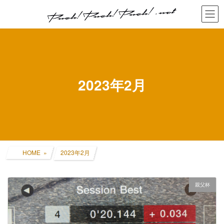
コ
ナ
ン
ビ
テ
ゲ
ン
ー
ツ
シ
へ
ョ
ス
ン
キ
に
2023年2月
ッ
移
プ
動
HOME
2023年2月
親父杯