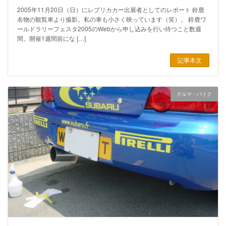
2005年11月20日（日）にレプリカカー出展者としてのレポート 鈴鹿
名物の観覧車より撮影。私の車も小さく映っています（笑）。 鈴鹿ワ
ールドラリーフェスタ2005のWebから申し込みを行い待つこと数週
間。開催1週間前にな […]
記事本文
クルマ・バイク