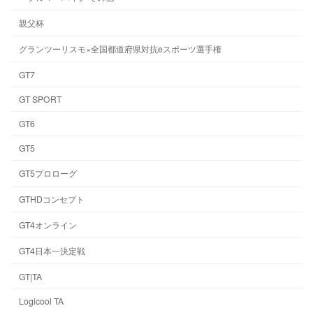
親父杯
グランツーリスモ×全国都道府県対抗eスポーツ選手権
GT7
GT SPORT
GT6
GT5
GT5プロローグ
GTHDコンセプト
GT4オンライン
GT4日本一決定戦
GT|TA
Logicool TA