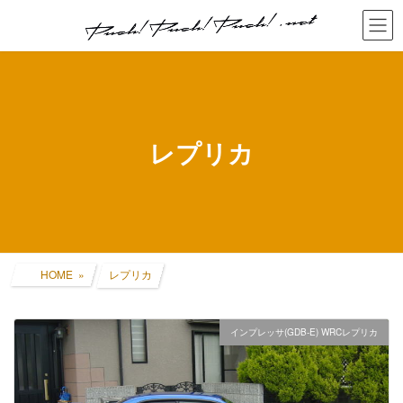
コ
ナ
ン
ビ
テ
ゲ
ン
ー
ツ
シ
へ
ョ
ス
ン
キ
に
レプリカ
ッ
移
プ
動
HOME
レプリカ
インプレッサ(GDB-E) WRCレプリカ