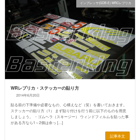
インプレッサ(GDB-E) WRCレプリカ
WRレプリカ・ステッカーの貼り方
2014年6月20日
貼る前の下準備や必要なもの、心構えなど（笑）を書いておきます。
ステッカーの貼り方（1） まず貼り付けを行う前に以下のものを用意
しましょう。 ・ゴムヘラ（スキージー） ウィンドフィルムを貼った事
がある方なら1～2個は余っ […]
記事本文