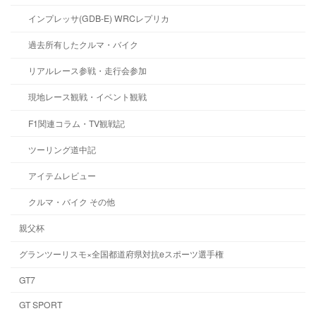
インプレッサ(GDB-E) WRCレプリカ
過去所有したクルマ・バイク
リアルレース参戦・走行会参加
現地レース観戦・イベント観戦
F1関連コラム・TV観戦記
ツーリング道中記
アイテムレビュー
クルマ・バイク その他
親父杯
グランツーリスモ×全国都道府県対抗eスポーツ選手権
GT7
GT SPORT