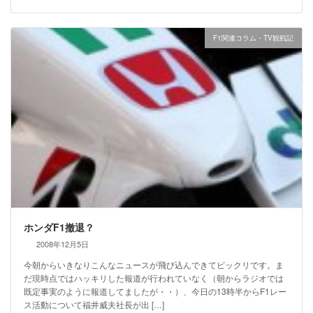
F1関連コラム・TV観戦記
ホンダF1撤退？
2008年12月5日
今朝からいきなりこんなニュースが飛び込んできてビックリです。ま
だ現時点ではハッキリした報道が行われていなく（朝からラジオでは
既定事実のように報道してましたが・・）、今日の13時半からF1レー
ス活動について福井威夫社長が出 […]