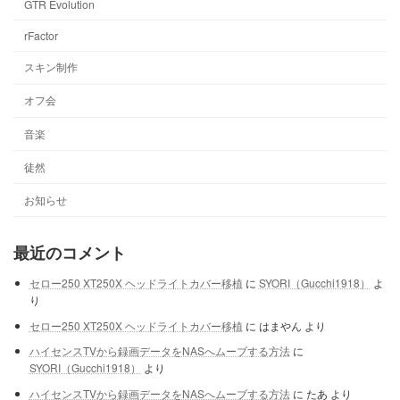
GTR Evolution
rFactor
スキン制作
オフ会
音楽
徒然
お知らせ
最近のコメント
セロー250 XT250X ヘッドライトカバー移植
に
SYORI（Gucchi1918）
よ
り
セロー250 XT250X ヘッドライトカバー移植
に
はまやん
より
ハイセンスTVから録画データをNASへムーブする方法
に
SYORI（Gucchi1918）
より
ハイセンスTVから録画データをNASへムーブする方法
に
たあ
より