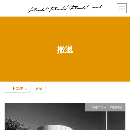
コ
ナ
ン
ビ
テ
ゲ
ン
ー
ツ
シ
へ
ョ
ス
ン
キ
に
撤退
ッ
移
プ
動
HOME
撤退
F1関連コラム・TV観戦記