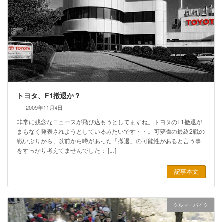
トヨタ、F1撤退か？
2009年11月4日
非常に残念なニュースが飛び込もうとしてますね。トヨタのF1撤退が
まもなく発表されようとしているみたいです・・。可夢偉の最終2戦の
戦いぶりから、以前から噂があった「撤退」の可能性があると言う事
をすっかり考えてませんでした； […]
記事本文
クルマ・バイク