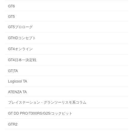
GT6
GT5
GT5プロローグ
GTHDコンセプト
GT4オンライン
GT4日本一決定戦
GT|TA
Logicool TA
ATENZA TA
プレイステーション・グランツーリスモ系コラム
GT DD PRO/T300RS/G25/コックピット
GTR2