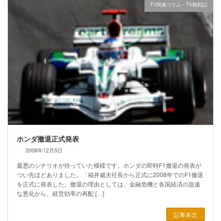
F1関連コラム・TV観戦記
ホンダ撤退正式発表
2008年12月5日
最悪のシナリオが待っていた模様です。ホンダの即時F1撤退の発表が
つい先ほどありました。「福井威夫社長から正式に2008年でのF1撤退
を正式に発表した。撤退の理由としては、金融危機と各国経済の急速
な悪化から、経営効率の再配 […]
記事本文