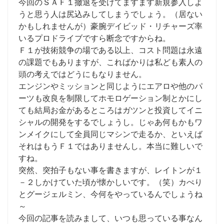
今回のＳＡＦ１撤退を受けてますます新規参入しよ
うと思う人は尻込みしてしまうでしょう。（居ない
かもしれませんが）豪腕デイビッド・リチャーズ率
いるプロドライブですら断念ですからね。
Ｆ１が技術競争の場である以上、コスト問題は永遠
の課題でもありますが、こればかりは私ども素人の
頭の考えではどうにもなりません。
エンジンやミッションと同じようにエアロや他のパ
ーツも改良を制限してホモロゲーション制とかにし
ても結局お金があるところはガツンと投資してイニ
シャルの開発をするでしょうし。じゃあ何もかもワ
ンメイクにして全員同じマシンで走るか、といえば
それはもうＦ１ではありませんし。本当に難しいで
すね。
突然、突拍子もない事を書きますが、レイトンが１
－２しかけていた頃が懐かしいです。（笑）カぺり
とグージェルミン、今何をやっているんでしょうね
～
今回の記事を読みまして、いつも思っている事なん