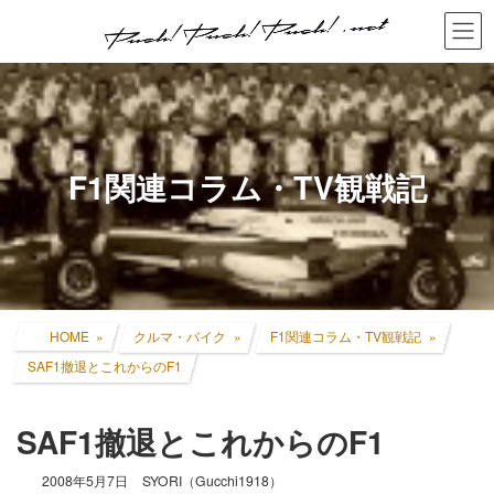
コ
ナ
ン
ビ
テ
ゲ
ン
ー
ツ
シ
へ
ョ
ス
ン
キ
に
F1関連コラム・TV観戦記
ッ
移
プ
動
HOME
クルマ・バイク
F1関連コラム・TV観戦記
SAF1撤退とこれからのF1
SAF1撤退とこれからのF1
2008年5月7日
SYORI（Gucchi1918）