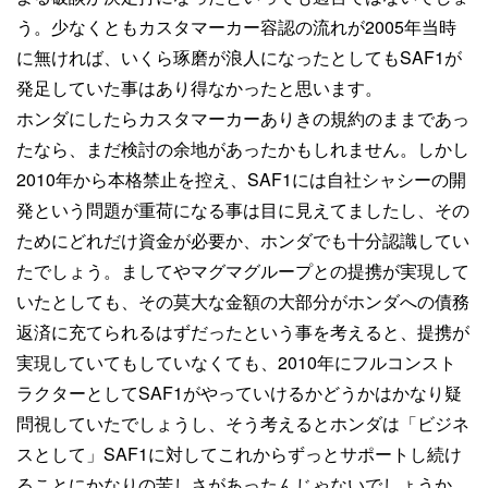
う。少なくともカスタマーカー容認の流れが2005年当時
に無ければ、いくら琢磨が浪人になったとしてもSAF1が
発足していた事はあり得なかったと思います。
ホンダにしたらカスタマーカーありきの規約のままであっ
たなら、まだ検討の余地があったかもしれません。しかし
2010年から本格禁止を控え、SAF1には自社シャシーの開
発という問題が重荷になる事は目に見えてましたし、その
ためにどれだけ資金が必要か、ホンダでも十分認識してい
たでしょう。ましてやマグマグループとの提携が実現して
いたとしても、その莫大な金額の大部分がホンダへの債務
返済に充てられるはずだったという事を考えると、提携が
実現していてもしていなくても、2010年にフルコンスト
ラクターとしてSAF1がやっていけるかどうかはかなり疑
問視していたでしょうし、そう考えるとホンダは「ビジネ
スとして」SAF1に対してこれからずっとサポートし続け
ることにかなりの苦しさがあったんじゃないでしょうか。