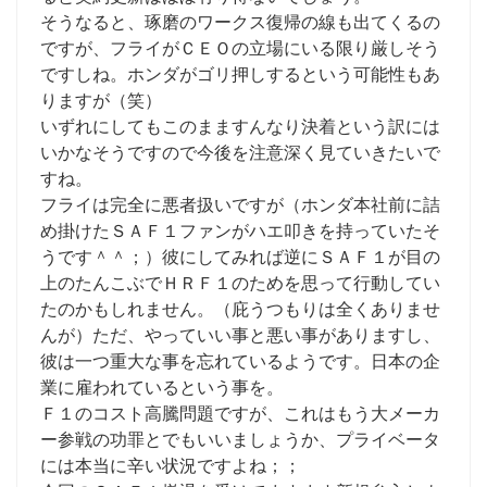
そうなると、琢磨のワークス復帰の線も出てくるの
ですが、フライがＣＥＯの立場にいる限り厳しそう
ですしね。ホンダがゴリ押しするという可能性もあ
りますが（笑）
いずれにしてもこのまますんなり決着という訳には
いかなそうですので今後を注意深く見ていきたいで
すね。
フライは完全に悪者扱いですが（ホンダ本社前に詰
め掛けたＳＡＦ１ファンがハエ叩きを持っていたそ
うです＾＾；）彼にしてみれば逆にＳＡＦ１が目の
上のたんこぶでＨＲＦ１のためを思って行動してい
たのかもしれません。（庇うつもりは全くありませ
んが）ただ、やっていい事と悪い事がありますし、
彼は一つ重大な事を忘れているようです。日本の企
業に雇われているという事を。
Ｆ１のコスト高騰問題ですが、これはもう大メーカ
ー参戦の功罪とでもいいましょうか、プライベータ
には本当に辛い状況ですよね；；