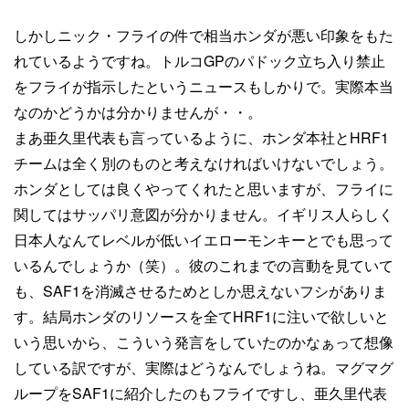
しかしニック・フライの件で相当ホンダが悪い印象をもた
れているようですね。トルコGPのパドック立ち入り禁止
をフライが指示したというニュースもしかりで。実際本当
なのかどうかは分かりませんが・・。
まあ亜久里代表も言っているように、ホンダ本社とHRF1
チームは全く別のものと考えなければいけないでしょう。
ホンダとしては良くやってくれたと思いますが、フライに
関してはサッパリ意図が分かりません。イギリス人らしく
日本人なんてレベルが低いイエローモンキーとでも思って
いるんでしょうか（笑）。彼のこれまでの言動を見ていて
も、SAF1を消滅させるためとしか思えないフシがありま
す。結局ホンダのリソースを全てHRF1に注いで欲しいと
いう思いから、こういう発言をしていたのかなぁって想像
している訳ですが、実際はどうなんでしょうね。マグマグ
ループをSAF1に紹介したのもフライですし、亜久里代表