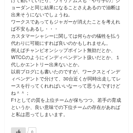
けて動いていたり、ウィリアムズも「やり手の」ジ
ョーダンと同じ結果になることさえあるので油断は
出来そうにないでしょうね。
ワークスであってもジャガーが消えたことを考えれ
ば不安もあるし・・・
カスタマーシャシーに関しては何らかの犠牲を払う
代わりに可能にすれば良いのかもしれません。
例えばチャンピオンシップポイント無効だとか、
WTCCのようにインディペンデント扱いだとか、１
代しかエントリー出来ないとか。
以前ブログにも書いたのですが、ワークスとインデ
ィペンデントで分けて、30台近くが同時出走してレ
ースを行ってくれればいいなーって思うんですけど
ね＾＾；
F1としての質を上位チームが保ちつつ、若手の育成
というか、良い意味での下位チームの存在があれば
と私は思ってしまいます。
0