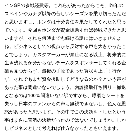
インGPの参戦経費等。これらがあったからこそ、昨年の
スペインやカナダ以降の苦しいシーズンを乗り切ったんだ
と思いますし、ホンダは十分責任を果たしてくれたと思っ
ています。今回もホンダが資金援助すれば参戦できたと思
いますが、それを何時までも続ける訳にはいきませんよ
ね。ビジネスとしての視点から反対する声も大きかったこ
とでしょう。カスタマーカーが禁止になる以上、将来的に
生き残れるか分からないチームをスポンサーしてくれる企
業も見つからず、最後の手段であった買収も上手く行か
ず、それでもまだ資金援助してどうなるのか？という声が
あった事は間違いないでしょう。勿論援助打ち切り＝撤退
となるのは100％間違いない訳ですから、琢磨もシートを
失うし日本のファンからの声も無視できないし、色んな思
惑があったと思います。その中でこの決断を下したという
事はまさに苦渋の決断だったのではないでしょうか。しか
しビジネスとして考えれば仕方なかったともいえます。