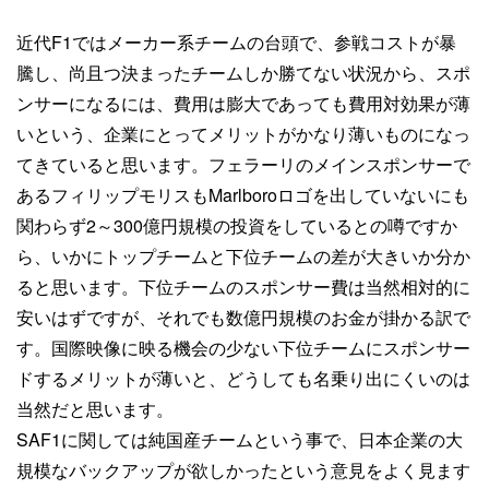
近代F1ではメーカー系チームの台頭で、参戦コストが暴
騰し、尚且つ決まったチームしか勝てない状況から、スポ
ンサーになるには、費用は膨大であっても費用対効果が薄
いという、企業にとってメリットがかなり薄いものになっ
てきていると思います。フェラーリのメインスポンサーで
あるフィリップモリスもMarlboroロゴを出していないにも
関わらず2～300億円規模の投資をしているとの噂ですか
ら、いかにトップチームと下位チームの差が大きいか分か
ると思います。下位チームのスポンサー費は当然相対的に
安いはずですが、それでも数億円規模のお金が掛かる訳で
す。国際映像に映る機会の少ない下位チームにスポンサー
ドするメリットが薄いと、どうしても名乗り出にくいのは
当然だと思います。
SAF1に関しては純国産チームという事で、日本企業の大
規模なバックアップが欲しかったという意見をよく見ます