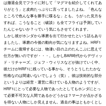
は撤退会見でフライに対して「マグマを紹介してくれてあ
りがとう」と皮肉たっぷりに言ってましたよね。「色んな
ところで色んな事を勝手に喋るな」とも。うがった見方を
すれば、こうなること（破談）も全てフライは予測してい
たんじゃないか？っていう気にもさせてくれます。
しかし彼がホンダから琢磨を出て行かせたという話もあり
ましたし、琢磨の今後の動向が気になりますよね。HRF1
チームに復帰するには、物凄い目の上のたんこぶに思えて
仕方が無いのですが・・・。しかしBAR時代からデヴィッ
ド・リチャーズ、ジェフ・ウィリスなどが抜けていく中、
彼だけがHRF1に残っている事から、そうとうしたたかな
性格なのは間違いないでしょう（笑）。彼は技術的な部分
というよりは経営・運営に長けている人物のようですが、
HRF1にとって必要な人物であったとしてもホンダにとっ
て必要不可欠な人間であるかどうかは？マークが点かざる
を得ない人物にしか見えません。過去の事はともかくとし