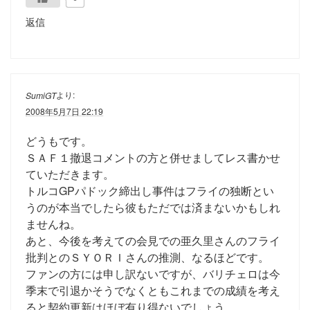
返信
より:
SumiGT
2008年5月7日 22:19
どうもです。
ＳＡＦ１撤退コメントの方と併せましてレス書かせ
ていただきます。
トルコGPパドック締出し事件はフライの独断とい
うのが本当でしたら彼もただでは済まないかもしれ
ませんね。
あと、今後を考えての会見での亜久里さんのフライ
批判とのＳＹＯＲＩさんの推測、なるほどです。
ファンの方には申し訳ないですが、バリチェロは今
季末で引退かそうでなくともこれまでの成績を考え
ると契約更新はほぼ有り得ないでしょう。