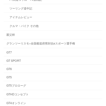
ツーリング道中記
アイテムレビュー
クルマ・バイク その他
親父杯
グランツーリスモ×全国都道府県対抗eスポーツ選手権
GT7
GT SPORT
GT6
GT5
GT5プロローグ
GTHDコンセプト
GT4オンライン