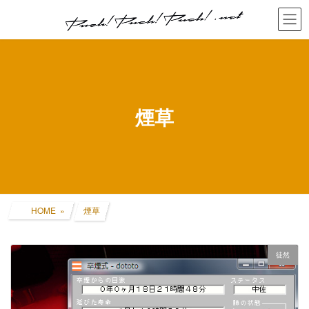
コ
ナ
ン
ビ
テ
ゲ
ン
ー
ツ
シ
へ
ョ
ス
ン
キ
に
煙草
ッ
移
プ
動
HOME
煙草
徒然