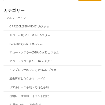
カテゴリー
クルマ・バイク
CRF250L(8BK-MD47) カスタム
セロー250(BA-DG11J) カスタム
FZR250R(3LN1) カスタム
アコードツアラー(DBA-CW2) カスタム
アコードワゴン(LA-CF6) カスタム
インプレッサ(GDB-E) WRCレプリカ
過去所有したクルマ・バイク
リアルレース参戦・走行会参加
現地レース観戦・イベント観戦
F1関連コラム・TV観戦記