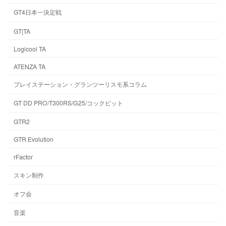
GT4日本一決定戦
GT|TA
Logicool TA
ATENZA TA
プレイステーション・グランツーリスモ系コラム
GT DD PRO/T300RS/G25/コックピット
GTR2
GTR Evolution
rFactor
スキン制作
オフ会
音楽