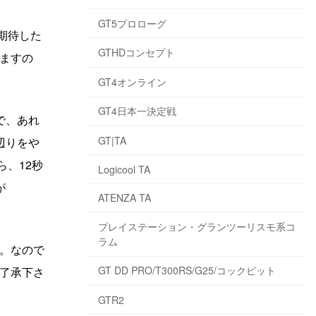
GT5プロローグ
期待した
GTHDコンセプト
ますの
GT4オンライン
GT4日本一決定戦
で、あれ
GT|TA
辺りをや
ら、12秒
Logicool TA
が
ATENZA TA
プレイステーション・グランツーリスモ系コ
ラム
。なので
GT DD PRO/T300RS/G25/コックピット
了承下さ
GTR2