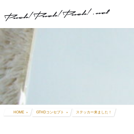
コ
ナ
ン
ビ
テ
ゲ
ン
ー
ツ
シ
へ
ョ
ス
ン
キ
に
ッ
移
プ
動
HOME
GTHDコンセプト
ステッカー来ました！