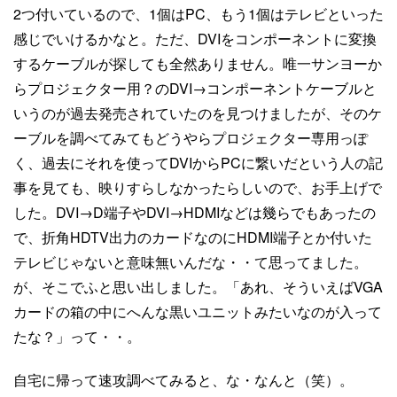
2つ付いているので、1個はPC、もう1個はテレビといった
感じでいけるかなと。ただ、DVIをコンポーネントに変換
するケーブルが探しても全然ありません。唯一サンヨーか
らプロジェクター用？のDVI→コンポーネントケーブルと
いうのが過去発売されていたのを見つけましたが、そのケ
ーブルを調べてみてもどうやらプロジェクター専用っぽ
く、過去にそれを使ってDVIからPCに繋いだという人の記
事を見ても、映りすらしなかったらしいので、お手上げで
した。DVI→D端子やDVI→HDMIなどは幾らでもあったの
で、折角HDTV出力のカードなのにHDMI端子とか付いた
テレビじゃないと意味無いんだな・・て思ってました。
が、そこでふと思い出しました。「あれ、そういえばVGA
カードの箱の中にへんな黒いユニットみたいなのが入って
たな？」って・・。
自宅に帰って速攻調べてみると、な・なんと（笑）。