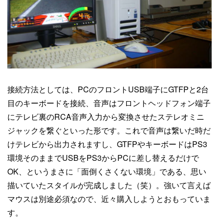
接続方法としては、PCのフロントUSB端子にGTFPと2台
目のキーボードを接続、音声はフロントヘッドフォン端子
にテレビ裏のRCA音声入力から変換させたステレオミニ
ジャックを繋ぐといった形です。これで音声は繋いだ時だ
けテレビから出力されますし、GTFPやキーボードはPS3
環境そのままでUSBをPS3からPCに差し替えるだけで
OK、というまさに「面倒くさくない環境」である、思い
描いていたスタイルが完成しました（笑）。強いて言えば
マウスは別途必須なので、近々購入しようとおもっていま
す。