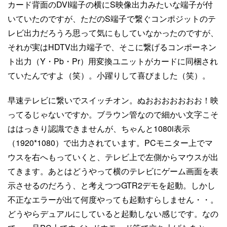
カード背面のDVI端子の横にS映像出力みたいな端子が付
いていたのですが、ただのS端子で繋ぐコンポジットのテ
レビ出力だろうろ思って気にもしていなかったのですが、
それが実はHDTV出力端子で、そこに繋げるコンポーネン
ト出力（Y・Pb・Pr）用変換ユニットがカードに同梱され
ていたんですよ（笑）。小躍りして喜びました（笑）。
早速テレビに繋いでスイッチオン。ぬおおおおおおお！映
ってるじゃないですか。ブラウン管なので細かい文字こそ
ははっきり認識できませんが、ちゃんと1080i表示
（1920*1080）で出力されています。PCモニター上でマ
ウスを右へもっていくと、テレビ上で左側からマウスが出
てきます。あとはどうやって横のテレビにゲーム画面を表
示させるのだろう、と考えつつGTR2デモを起動。しかし
不正なエラーが出て何度やっても起動すらしません・・。
どうやらデュアルにしていると起動しない感じです。なの