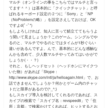
マルチ（オンラインの事をこちらではマルチと言っ
てます＾＾）は基本的に「クイックチャット」と呼
ばれるキーボード設定の２つに「Sorry」と「NP
（NoProblemの略）」を設定さえしておけば、OK
ですよd(ﾟｰﾟ*)
もしよろしければ、知人に言って鯖立ててもらうよ
う聞いて見ましょうか？このゲーム。シングルでや
るのと、マルチでやるのとではタイムが1秒ぐらい
違いがあるんですよ。んで、基本的にどんな感触な
んかも含めて、少人数マルチやってみてはいかがで
しょうか(・・？)
それと、もしヘッドセット（ヘッドホンにマイクつ
いた物）があれば「Skype：
http://www.skype.com/intl/ja/helloagain.html」で、お
話できませんでしょうか？何かとゲーム内のチャッ
トだと限界があるので(^_^;)
もしスカイプ導入を検討してくれるのであれば、ス
カイプの検索で「スカイプ名：revspeed8」で「住
所：京都」で検索かけてくれれば、ヒットするとお