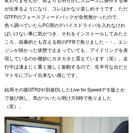
変わりませんが、前よりも明らかにスムーズに操作する事
が出来るようになり、コレはかなり楽しめそうです。ただ
GTFPのフォースフィードバックが全然無かったので、
色々調べていたらPC用のデバイスドライバを入れなけれ
ばいけない事に気がつき、それをインストールしてみたと
ころ、凶暴的とも言える程のFFBで焦りました・・。エン
ジンが掛かった状態で止まっていても、アイドリングを表
現しているのか微妙にカタカタと震えています（笑）。走
行中は凄まじく重く激しく振動するので、生半可な台だと
マトモにプレイ出来ない感じです。
結局その後GTR2や別途DLしたLive for Speedデモ版とか
で遊び倒し、気がついたら明け方5時で焦りました
（笑）。