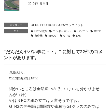
2010年11月11日
GT DD PRO/T300RS/G25/コックピット
カテゴリー
タグ
HDTV出力
コンポーネント
パソコン
GTFP
自作機
8600GT
GTR2
LFS
“
だんだんヤバい事に・・。
” に対して22件のコメ
ントがあります。
青葉緑
より:
2007年6月22日 18:56
細かいところは全然疎いので、いまいち分かりませ
んが（汗）
やはりPCの組み立ては大変そうですね。
GTR2のデモ版は周回数や車種もGTクラスのみでは