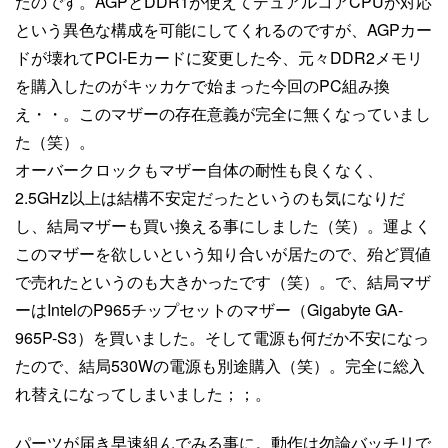
たのです。AGPとDDR1が使えてデュアルコアCPUが対応
という異色な構成を可能にしてくれるのですが、AGPカー
ドが壊れてPCI-Eカードに変更した今、元々DDR2メモリ
を購入したのがキッカケで始まった今回のPC組み換
え・・。このマザーの存在意義が完全に無くなっていまし
た（笑）。
オーバークロックもマザー自体の耐性も良くなく、
2.5GHz以上は結構不安定だったというのも気になりだ
し、結局マザーも買い換える事にしました（笑）。運よく
このマザーを欲しいという知り合いが居たので、殆ど買値
で売れたというのも大きかったです（笑）。で、結局マザ
ーはIntelのP965チップセットのマザー（Gigabyte GA-
965P-S3）を買いました。そして電源も何だか不安になっ
たので、結局530Wの電源も別途購入（笑）。完全に総入
れ替えになってしまいました；；。
パーツが届き早速組んでみる事に。動作は勿論バッチリで