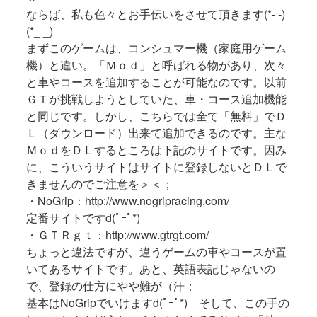
ならば、私も色々とお手伝いをさせて頂きます(*- -)
(*_ _)
まずこのゲームは、コンシュマー機（家庭用ゲーム
機）と違い。「Ｍｏｄ」と呼ばれる物があり、次々
と車やコースを追加することが可能なのです。以前
ＧＴが挑戦しようとしていた、車・コース追加機能
と同じです。しかし、こちらでは全て「無料」でＤ
Ｌ（ダウンロード）出来て追加できるのです。主な
ＭｏｄをＤＬするところは下記のサイトです。因み
に、こういうサイトはサイトに登録しないとＤＬで
きませんのでご注意を＞＜；
・NoGrip：http://www.nogripracing.com/
定番サイトですd(ﾟｰﾟ*)
・ＧＴＲｇｔ：http://www.gtrgt.com/
ちょっと違法ですが、違うゲームの車やコースが置
いてあるサイトです。あと、英語表記じゃないの
で、登録の仕方にやや難が（汗；
基本はNoGripでいけますd(ﾟｰﾟ*) そして、この手の