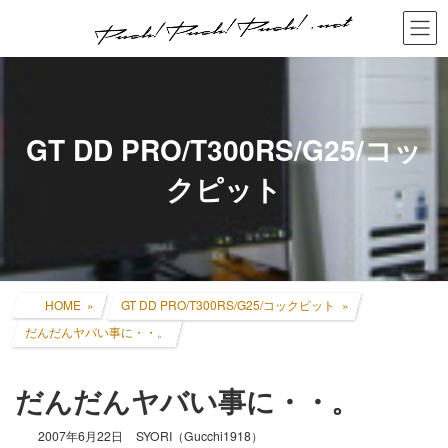
コ
ナ
ン
ビ
テ
ゲ
ン
ー
ツ
シ
へ
ョ
ス
ン
GT DD PRO/T300RS/G25/コッ
キ
に
ッ
移
クピット
プ
動
HOME
GT DD PRO/T300RS/G25/コックピット
だんだんヤバい事に・・。
だんだんヤバい事に・・。
2007年6月22日
SYORI（Gucchi1918）