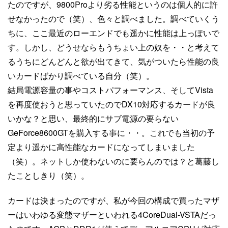
たのですが、9800Proより劣る性能というのは個人的に許
せなかったので（笑）、色々と調べました。調べていくう
ちに、ここ最近のローエンドでも遥かに性能は上っぽいで
す。しかし、どうせならもうちょい上の奴を・・と考えて
るうちにどんどんと欲が出てきて、気がついたら性能の良
いカードばかり調べている自分（笑）。
結局電源容量の事やコストパフォーマンス、そしてVista
を再度使おうと思っていたのでDX10対応するカードが良
いかな？と思い、最終的にサブ電源の要らない
GeForce8600GTを購入する事に・・。これでも当初の予
定より遥かに高性能なカードになってしまいました
（笑）。ネットしか使わないのに要らんのでは？と葛藤し
たことしきり（笑）。
カードは決まったのですが、私が今回の構成で買ったマザ
ーはいわゆる変態マザーといわれる4CoreDual-VSTAだっ