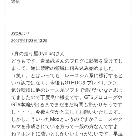
返信
より:
SYORI
2007年6月23日 13:29
>真の走り屋(Lybius)さん
どうもです。青葉緑さんのブログに影響を受けてし
まって、遂に禁断の領域に踏み込み始めました
（笑）。とはいっても、レースシム系に移行すると
いう訳ではなく、今後もGTHDCをプレイしつつ、
気分転換に他のレース系ソフトで遊びたいなと思っ
てましたので丁度良い機会です。GT5プロローグや
GT5本編が出るまでまだまだ時間も掛かりそうです
し・・・。今後も何かと宜しくお願いいたします。
しかしこういったModというのですか？コースやク
ルマを作成されている方って一般の方なんですよ
ね？ホントに凄いとしかいいようがないです。早速