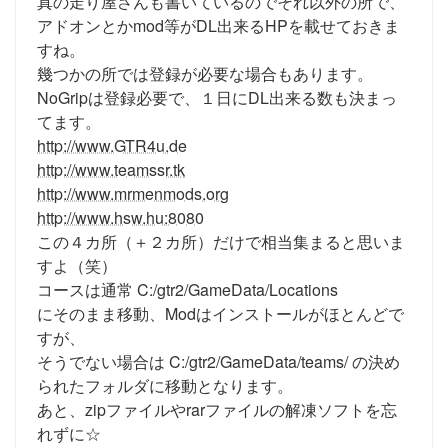
真の走り屋さんも書いているのでそれ以外の所で、
アドオンとかmod等がDL出来るHPを載せておきま
すね。
幾つかの所では登録が必要な場合もあります。
NoGripは登録必要で、１日にDL出来る数も決まっ
てます。
http://www.GTR4u.de
http://www.teamssr.tk
http://www.mrmenmods.org
http://www.hsw.hu:8080
この４カ所（＋２カ所）だけで相当集まると思いま
すよ（笑）
コースは通常 C:/gtr2/GameData/Locations
にそのまま移動、Modはインストールがほとんどで
すが、
そうでない場合は C:/gtr2/GameData/teams/ の決め
られたフォルダに移動となります。
あと、zipファイルやrarファイルの解凍ソフトを忘
れずに☆