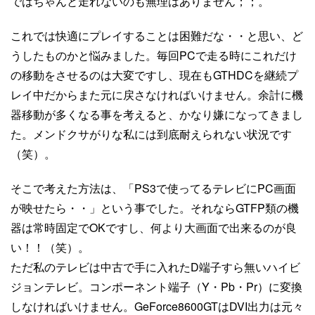
ではちゃんと走れないのも無理はありません；；。
これでは快適にプレイすることは困難だな・・と思い、ど
うしたものかと悩みました。毎回PCで走る時にこれだけ
の移動をさせるのは大変ですし、現在もGTHDCを継続プ
レイ中だからまた元に戻さなければいけません。余計に機
器移動が多くなる事を考えると、かなり嫌になってきまし
た。メンドクサがりな私には到底耐えられない状況です
（笑）。
そこで考えた方法は、「PS3で使ってるテレビにPC画面
が映せたら・・」という事でした。それならGTFP類の機
器は常時固定でOKですし、何より大画面で出来るのが良
い！！（笑）。
ただ私のテレビは中古で手に入れたD端子すら無いハイビ
ジョンテレビ。コンポーネント端子（Y・Pb・Pr）に変換
しなければいけません。GeForce8600GTはDVI出力は元々