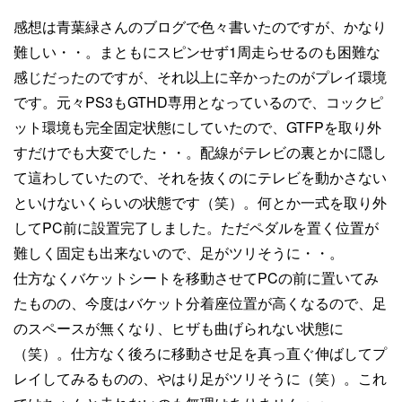
感想は青葉緑さんのブログで色々書いたのですが、かなり
難しい・・。まともにスピンせず1周走らせるのも困難な
感じだったのですが、それ以上に辛かったのがプレイ環境
です。元々PS3もGTHD専用となっているので、コックピ
ット環境も完全固定状態にしていたので、GTFPを取り外
すだけでも大変でした・・。配線がテレビの裏とかに隠し
て這わしていたので、それを抜くのにテレビを動かさない
といけないくらいの状態です（笑）。何とか一式を取り外
してPC前に設置完了しました。ただペダルを置く位置が
難しく固定も出来ないので、足がツリそうに・・。
仕方なくバケットシートを移動させてPCの前に置いてみ
たものの、今度はバケット分着座位置が高くなるので、足
のスペースが無くなり、ヒザも曲げられない状態に
（笑）。仕方なく後ろに移動させ足を真っ直ぐ伸ばしてプ
レイしてみるものの、やはり足がツリそうに（笑）。これ