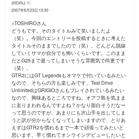
より:
SYORI
2007年6月23日 13:30
>TOSHIROさん
どうもです。そのタイトルみて笑いましたよ
（笑）。今回のエントリーを投稿するときに考えた
タイトルそのままでしたので（笑）。どんどん脱線
していくサマが自分でも怖いくらいです。このまま
だとG25まで逝ってしまいそうな雰囲気で尚更です
（笑）。
GTR2にはGT Legendsもオマケで付いているみたい
なので、そちらの方も楽しみです。Test Drive
UnlimitedはGRIGIOさんもプレイされているみたい
なので、興味あるところですね。オアフ島を気まま
に走りまわれるんですよね？かなり面白そうだなー
って思うのですが、あまりにも沢山手を出してしま
うと訳が分からなくなってしまいますので、とりあ
えずはGTR2を慣れるまで一本で頑張ってみたいと
思います。早く慣れてオンラインデビューしたいと