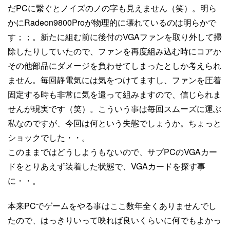
だPCに繋ぐとノイズのノの字も見えません（笑）。明ら
かにRadeon9800Proが物理的に壊れているのは明らかで
す；；。新たに組む前に後付のVGAファンを取り外して掃
除したりしていたので、ファンを再度組み込む時にコアか
その他部品にダメージを負わせてしまったとしか考えられ
ません。毎回静電気には気をつけてますし、ファンを圧着
固定する時も非常に気を遣って組みますので、信じられま
せんが現実です（笑）。こういう事は毎回スムーズに運ぶ
私なのですが、今回は何という失態でしょうか。ちょっと
ショックでした・・。
このままではどうしようもないので、サブPCのVGAカー
ドをとりあえず装着した状態で、VGAカードを探す事
に・・。
本来PCでゲームをやる事はここ数年全くありませんでし
たので、はっきりいって映れば良いくらいに何でもよかっ