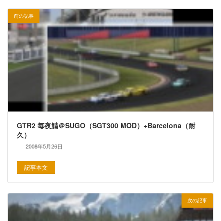
前の記事
GTR2 毎夜鯖＠SUGO（SGT300 MOD）+Barcelona（耐
久）
2008年5月26日
記事本文
次の記事