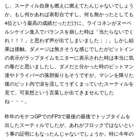
し、スーティル自身も燃えに燃えてたんじゃないでしょう
か。もし何かあれば表彰台ですし、何も無かったとしても
4位という最高の成績だっただけに、ライコネンがヌーベ
ルシケイン進入でバランスを崩した時は「当たらないでく
れ！！！」と思わず声が出てしまいました；；。しかし結
果は接触。ダメージは無さそうな感じでしたがピットイン
の表示がラップタイムモニターに表示された時は本当に気
の毒だと思いましたし、ダメだと分かった時のピットマン
達やドライバーの落胆振りもそうですが、マシンを降りた
後のピット内で涙を流してうずくまっていたスーティルを
見て、可哀想という言葉しか出てきませんでした
ね・・・。
昨年のモナコGPでのFP3で最後の最後でトップタイムを
出したスーティルでしたが、あれがフロックではないとい
う事の証明にもなったんじゃないでしょうか。特に今年の