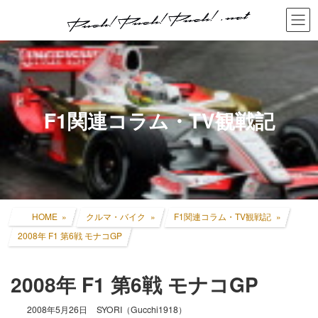
コ
ナ
ン
ビ
テ
ゲ
ン
ー
ツ
シ
へ
ョ
ス
ン
キ
に
F1関連コラム・TV観戦記
ッ
移
プ
動
HOME
クルマ・バイク
F1関連コラム・TV観戦記
2008年 F1 第6戦 モナコGP
2008年 F1 第6戦 モナコGP
2008年5月26日
SYORI（Gucchi1918）