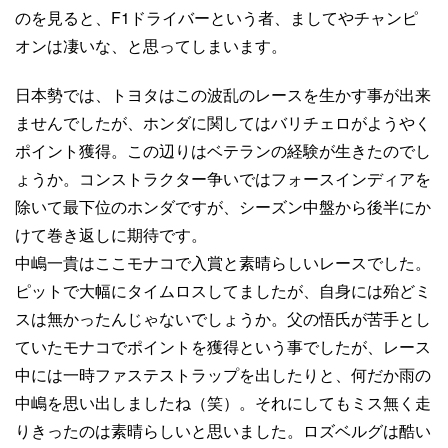
のを見ると、F1ドライバーという者、ましてやチャンピ
オンは凄いな、と思ってしまいます。
日本勢では、トヨタはこの波乱のレースを生かす事が出来
ませんでしたが、ホンダに関してはバリチェロがようやく
ポイント獲得。この辺りはベテランの経験が生きたのでし
ょうか。コンストラクター争いではフォースインディアを
除いて最下位のホンダですが、シーズン中盤から後半にか
けて巻き返しに期待です。
中嶋一貴はここモナコで入賞と素晴らしいレースでした。
ピットで大幅にタイムロスしてましたが、自身には殆どミ
スは無かったんじゃないでしょうか。父の悟氏が苦手とし
ていたモナコでポイントを獲得という事でしたが、レース
中には一時ファステストラップを出したりと、何だか雨の
中嶋を思い出しましたね（笑）。それにしてもミス無く走
りきったのは素晴らしいと思いました。ロズベルグは酷い