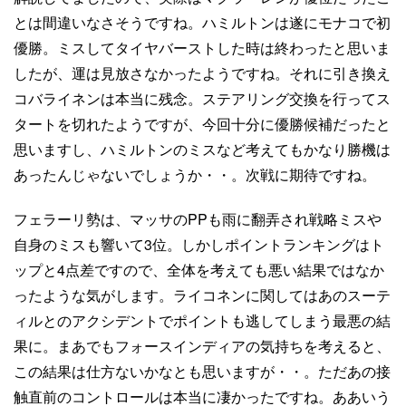
とは間違いなさそうですね。ハミルトンは遂にモナコで初
優勝。ミスしてタイヤバーストした時は終わったと思いま
したが、運は見放さなかったようですね。それに引き換え
コバライネンは本当に残念。ステアリング交換を行ってス
タートを切れたようですが、今回十分に優勝候補だったと
思いますし、ハミルトンのミスなど考えてもかなり勝機は
あったんじゃないでしょうか・・。次戦に期待ですね。
フェラーリ勢は、マッサのPPも雨に翻弄され戦略ミスや
自身のミスも響いて3位。しかしポイントランキングはト
ップと4点差ですので、全体を考えても悪い結果ではなか
ったような気がします。ライコネンに関してはあのスーテ
ィルとのアクシデントでポイントも逃してしまう最悪の結
果に。まあでもフォースインディアの気持ちを考えると、
この結果は仕方ないかなとも思いますが・・。ただあの接
触直前のコントロールは本当に凄かったですね。ああいう