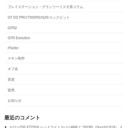
プレイステーション・グランツーリスモ系コラム
GT DD PRO/T300RS/G25/コックピット
GTR2
GTR Evolution
rFactor
スキン制作
オフ会
音楽
徒然
お知らせ
最近のコメント
セロー250 XT250X ヘッドライトカバー移植
に
SYORI（Gucchi1918）
よ