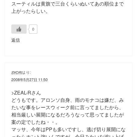
スーティルは黄旗で三台くらいぬいてあの順位まで
上がったらしい。
0
返信
より:
SYORI
2008年5月27日 11:50
>ZEAL-Rさん
どうもです。アロンソ自身、雨のモナコは嫌だ、み
たいな事をレースウィーク前に言ってましたから、
相当厳しい展開になるだろうなって思ってましたが
案の定でしたね・・。
マッサ、今年はPPも多いですし、逃げ切り展開にな
ったらホント強いんですが、今日みたいな追い上げ