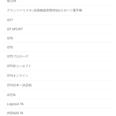
親父杯
グランツーリスモ×全国都道府県対抗eスポーツ選手権
GT7
GT SPORT
GT6
GT5
GT5プロローグ
GTHDコンセプト
GT4オンライン
GT4日本一決定戦
GT|TA
Logicool TA
ATENZA TA