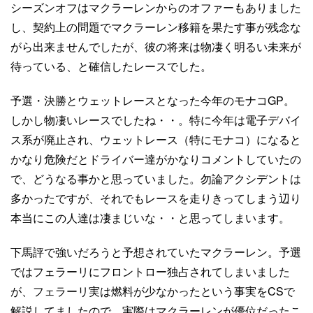
シーズンオフはマクラーレンからのオファーもありました
し、契約上の問題でマクラーレン移籍を果たす事が残念な
がら出来ませんでしたが、彼の将来は物凄く明るい未来が
待っている、と確信したレースでした。
予選・決勝とウェットレースとなった今年のモナコGP。
しかし物凄いレースでしたね・・。特に今年は電子デバイ
ス系が廃止され、ウェットレース（特にモナコ）になると
かなり危険だとドライバー達がかなりコメントしていたの
で、どうなる事かと思っていました。勿論アクシデントは
多かったですが、それでもレースを走りきってしまう辺り
本当にこの人達は凄まじいな・・と思ってしまいます。
下馬評で強いだろうと予想されていたマクラーレン。予選
ではフェラーリにフロントロー独占されてしまいました
が、フェラーリ実は燃料が少なかったという事実をCSで
解説してましたので、実際はマクラーレンが優位だったこ