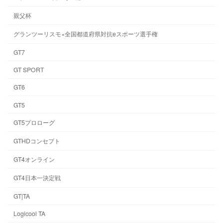
親父杯
グランツーリスモ×全国都道府県対抗eスポーツ選手権
GT7
GT SPORT
GT6
GT5
GT5プロローグ
GTHDコンセプト
GT4オンライン
GT4日本一決定戦
GT|TA
Logicool TA