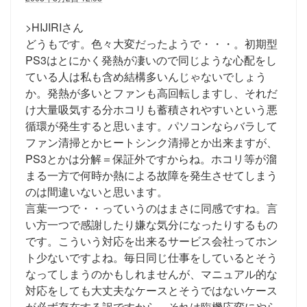
>HIJIRIさん
どうもです。色々大変だったようで・・・。初期型
PS3はとにかく発熱が凄いので同じような心配をし
ている人は私も含め結構多いんじゃないでしょう
か。発熱が多いとファンも高回転しますし、それだ
け大量吸気する分ホコリも蓄積されやすいという悪
循環が発生すると思います。パソコンならバラして
ファン清掃とかヒートシンク清掃とか出来ますが、
PS3とかは分解＝保証外ですからね。ホコリ等が溜
まる一方で何時か熱による故障を発生させてしまう
のは間違いないと思います。
言葉一つで・・っていうのはまさに同感ですね。言
い方一つで感謝したり嫌な気分になったりするもの
です。こういう対応を出来るサービス会社ってホン
ト少ないですよね。毎日同じ仕事をしているとそう
なってしまうのかもしれませんが、マニュアル的な
対応をしても大丈夫なケースとそうではないケース
が必ず存在する訳ですから、それは臨機応変にやら