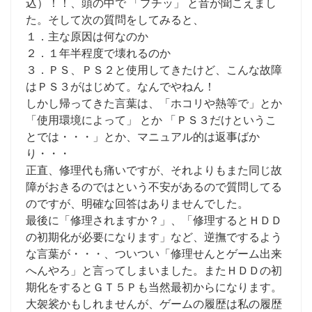
込）！！、頭の中で 「プチッ」 と音が聞こえまし
た。そして次の質問をしてみると、
１．主な原因は何なのか
２．１年半程度で壊れるのか
３．ＰＳ、ＰＳ２と使用してきたけど、こんな故障
はＰＳ３がはじめて。なんでやねん！
しかし帰ってきた言葉は、「ホコリや熱等で」とか
「使用環境によって」 とか 「ＰＳ３だけというこ
とでは・・・」とか、マニュアル的は返事ばか
り・・・
正直、修理代も痛いですが、それよりもまた同じ故
障がおきるのではという不安があるので質問してる
のですが、明確な回答はありませんでした。
最後に「修理されますか？」、「修理するとＨＤＤ
の初期化が必要になります」など、逆撫でするよう
な言葉が・・・、ついつい「修理せんとゲーム出来
へんやろ」と言ってしまいました。またＨＤＤの初
期化をするとＧＴ５Ｐも当然最初からになります。
大袈裟かもしれませんが、ゲームの履歴は私の履歴