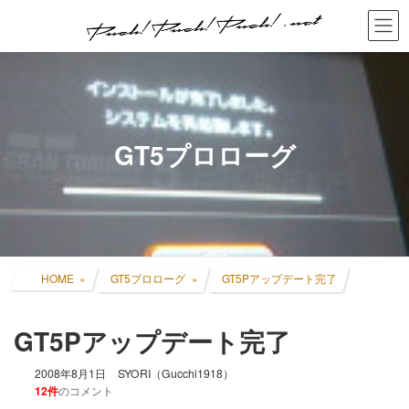
コ
ナ
ン
ビ
テ
ゲ
ン
ー
ツ
シ
へ
ョ
ス
ン
キ
に
GT5プロローグ
ッ
移
プ
動
HOME
GT5プロローグ
GT5Pアップデート完了
GT5Pアップデート完了
2008年8月1日
SYORI（Gucchi1918）
12件
のコメント