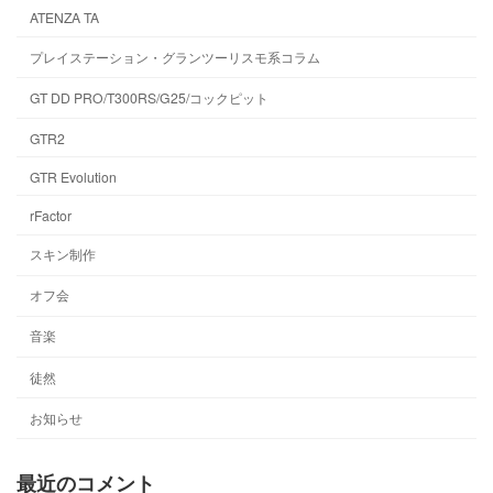
ATENZA TA
プレイステーション・グランツーリスモ系コラム
GT DD PRO/T300RS/G25/コックピット
GTR2
GTR Evolution
rFactor
スキン制作
オフ会
音楽
徒然
お知らせ
最近のコメント