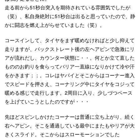
走る前から51秒台突入を期待されている雰囲気でしたが
（笑）、私自身絶対に51秒台は出ると思っていたので、静
かに闘志を燃え上がらせていました（笑）。
コースインして、タイヤをまず暖めなければと少し抑えて
走りますが、バックストレート後の左ヘアピンで急激にリ
アが流れだし、カウンター状態に・・。何とか立て直した
もののお釣りを食らってバリア一直線になりかけて冷や汗
をかきます；；。コレはヤバイとそこからはコーナー進入
でスピードを押さえ、コーナリング中にタイヤをコジって
暖める感じで走行します。2周目に入り、少しづつペース
を上げていこうとしたのですが・・・
先ほどスピンしかけたコーナーは普通に立ち上がり、続く
右ヘアピン。そこを通過している最中にまたもやリアが大
きくスライド。そこからはスローモーションでした