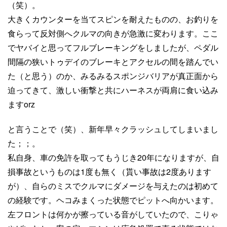
（笑）。
大きくカウンターを当てスピンを耐えたものの、お釣りを
食らって反対側へクルマの向きが急激に変わります。ここ
でヤバイと思ってフルブレーキングをしましたが、ペダル
間隔の狭いトゥデイのブレーキとアクセルの間を踏んでい
た（と思う）のか、みるみるスポンジバリアが真正面から
迫ってきて、激しい衝撃と共にハーネスが両肩に食い込み
ますorz
と言うことで（笑）、新年早々クラッシュしてしまいまし
た；；。
私自身、車の免許を取ってもうじき20年になりますが、自
損事故というものは1度も無く（貰い事故は2度あります
が）、自らのミスでクルマにダメージを与えたのは初めて
の経験です。ヘコみまくった状態でピットへ向かいます。
左フロントは何かが擦っている音がしていたので、こりゃ