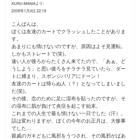
より:
KURU-MANIA
2009年1月4日 22:19
こんばんは。
ぼくは友達のカートでクラッシュしたことがありま
す。
あまりにも情けないのですが、原因はよそ見運転。
しかもストレートで(笑)。
速い人が後ろからたくさん来てたので、「あぁ、ど
うしよう」と思い後ろをチラチラ見ていたら、ダー
トに捕まり、スポンジバリアにドーン！
友達のカートは帰らぬ人（？）となってしまいまし
た(笑)。
その後、念のために足に湿布を貼ったのですが、そ
の湿布に肌が負けて炎症を起こす始末。
これまでの人生で最も情けない一日でした（汗）。
話は変わりますが、ぼくの今年のお正月は、大惨事
でした…
親戚のガキどもに風邪をうつされ、その風邪がばあ