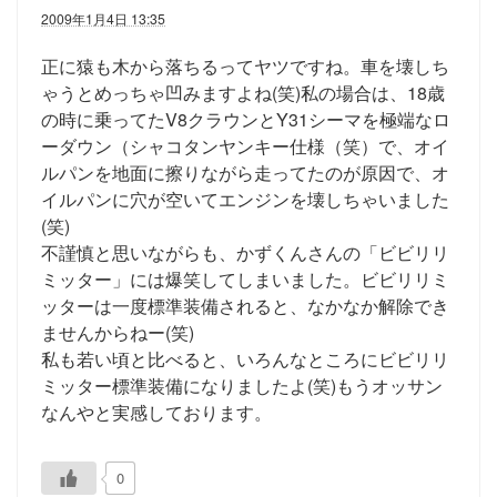
2009年1月4日 13:35
正に猿も木から落ちるってヤツですね。車を壊しち
ゃうとめっちゃ凹みますよね(笑)私の場合は、18歳
の時に乗ってたV8クラウンとY31シーマを極端なロ
ーダウン（シャコタンヤンキー仕様（笑）で、オイ
ルパンを地面に擦りながら走ってたのが原因で、オ
イルパンに穴が空いてエンジンを壊しちゃいました
(笑)
不謹慎と思いながらも、かずくんさんの「ビビリリ
ミッター」には爆笑してしまいました。ビビリリミ
ッターは一度標準装備されると、なかなか解除でき
ませんからねー(笑)
私も若い頃と比べると、いろんなところにビビリリ
ミッター標準装備になりましたよ(笑)もうオッサン
なんやと実感しております。
0