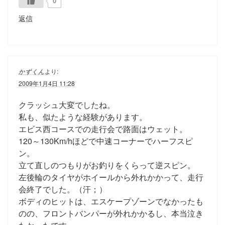
0
返信
かずくん
より:
2009年1月4日 11:28
クラッシュ大変でしたね。
私も、似たような経験があります。
エビス西コースでの走行会で路面はウェット。
120～130Km/hほどで中速コーナーでハーフスピ
ン。
立て直しのつもりがお釣りをくらって逆スピン。
左後輪のタイヤがホイールから外れかかって、走行
会終了でした。（汗；）
ボディのヒットは、エスケープゾーンでなかったも
のの、フロントバンパーが外れかかるし、本当泣き