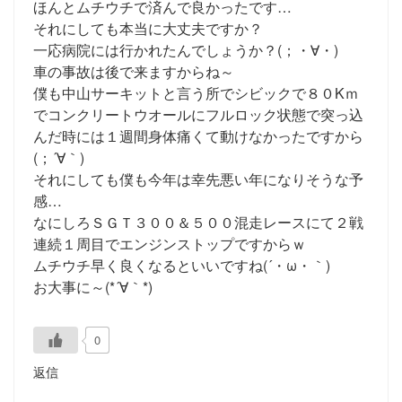
ほんとムチウチで済んで良かったです…
それにしても本当に大丈夫ですか？
一応病院には行かれたんでしょうか？(；・∀・)
車の事故は後で来ますからね～
僕も中山サーキットと言う所でシビックで８０Kｍ
でコンクリートウオールにフルロック状態で突っ込
んだ時には１週間身体痛くて動けなかったですから
(；´∀｀)
それにしても僕も今年は幸先悪い年になりそうな予
感…
なにしろＳＧＴ３００＆５００混走レースにて２戦
連続１周目でエンジンストップですからｗ
ムチウチ早く良くなるといいですね(´・ω・｀)
お大事に～(*´∀｀*)
0
返信