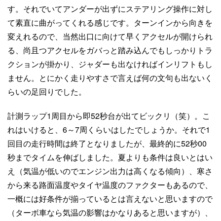
す。それでいてアンダーが出ずにステアリング操作に対し
て素直に曲がってくれる感じです。ターンインから向きを
変えれるので、当然出口に向けて早くアクセルが開けられ
る、尚且つアクセルをガバっと踏み込んでもしっかりトラ
クションが掛かり、ジャダーも出なければインリフトもし
ません。とにかく走りやすさで言えば何の文句も出ないく
らいの足回りでした。
計測ラップ1周目から即52秒台が出てビックリ（笑）。こ
れはいけると、6～7周くらいはしたでしょうか。それで1
回目の走行時間は終了となりましたが、最終的に52秒00
秒までタイムを伸ばしました。夏よりも条件は良いとはい
え（気温が低いのでエンジン出力は高くなる傾向）、寒さ
から来る路面温度やタイヤ温度のファクターもあるので、
一概には好条件が揃っているとは言えないと思いますので
（ターボ車なら気温の影響はかなりあると思いますが）、