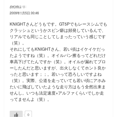
より:
SYORI
2009年1月5日 00:46
KNIGHTさんどうもです。GT5Pでもレースシムでも
クラッシュというかスピン癖は頻発しているんで、
リアルでも同じことしてしまったっていう感じです
（笑）。
それにしてもKNIGHTさん、若い頃はイケイケだっ
たようですね（笑）。オイルパン擦るってどれだけ
車高下げてたんですか（笑）。オイルが漏れてブロ
ーしたんだと思いますが、出火しなくてホント良か
ったと思います；；。若いって恐ろしいですよね
（笑）。実際、公道を走っていても若い頃にアホみ
たいに飛ばしていたような走り方はもう全然出来ま
せんし。いつも法定速度+アルファくらいでしか走
ってませんよ（笑）。
0