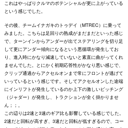
これはやっぱりクルマのポテンシャルが更に上がっている
という感じでした。
その後、チームイナガキのトゥデイ（MTREC）に乗って
みました。こちらは足回りの熟成がまだまだといった感じ
で、ターンインからアンダーが出てステアリングを切り足
して更にアンダー傾向になるという悪循環が発生してお
り、進入時にかなり減速していないと素直に曲がってくれ
ませんでした。とにかく初期応答性がかなり悪い感じで、
クリップ通過からアクセルオンまで常にフロントが逃げて
いっているという感じです。そしてアクセルオンした途端
にインリフトが発生しているのか上下の激しいピッチング
（ジャダー）が発生し、トラクションが全く掛かりませ
ん；；。
この辺りは2速と3速のギア比も影響している感じでした。
2速だと回転が高すぎ、3速だと回転が低すぎるので、コー