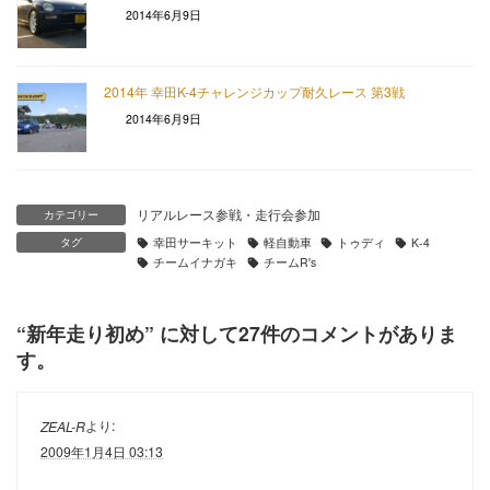
2014年6月9日
2014年 幸田K-4チャレンジカップ耐久レース 第3戦
2014年6月9日
リアルレース参戦・走行会参加
カテゴリー
タグ
幸田サーキット
軽自動車
トゥディ
K-4
チームイナガキ
チームR's
“
新年走り初め
” に対して27件のコメントがありま
す。
より:
ZEAL-R
2009年1月4日 03:13