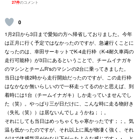
27件
のコメント
0
1月2日から3日まで愛知の方へ帰省しておりました。今年
は正月に行く予定ではなかったのですが、急遽行くことに
なったのは、幸田サーキットでK-4走行枠（K-4耐久車両の
走行可能枠）が3日にあるということで、チームイナガキ
のマシンとチームR'sのマシンの2台に乗ってきました。
当日は午後2時から走行開始だったのですが、この走行枠
はなかなか無いらしいので一杯走ってるのかと思えば、到
着時には1台（チームイナガキ）しか走っていませんでし
た（笑）。やっぱり三が日だけに、こんな時に走る物好き
（失礼（笑））は居ないんでしょうかね；；。
それにしても当日はめっちゃくちゃ寒かったです；；。気
温も低かったのですが、それ以上に風が物凄く強く、それ
だけで体感気温がかなり下がったような感じです・・。と