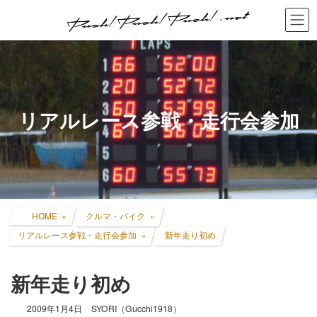
コ
ナ
ン
ビ
テ
ゲ
ン
ー
ツ
シ
へ
ョ
ス
ン
キ
に
リアルレース参戦・走行会参加
ッ
移
プ
動
HOME
クルマ・バイク
リアルレース参戦・走行会参加
新年走り初め
新年走り初め
2009年1月4日
SYORI（Gucchi1918）