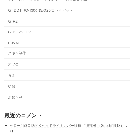
GT DD PRO/T300RS/G25/コックピット
GTR2
GTR Evolution
rFactor
スキン制作
オフ会
音楽
徒然
お知らせ
最近のコメント
セロー250 XT250X ヘッドライトカバー移植
に
SYORI（Gucchi1918）
よ
り