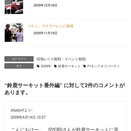
2009年12月18日
バトン、マクラーレンに移籍
2009年11月19日
現地レース観戦・イベント観戦
カテゴリー
タグ
2009年
鈴鹿サーキット
F1キックオフパーティ
“
鈴鹿サーキット番外編
” に対して2件のコメントが
あります。
より:
KNIGHT
2009年4月14日 10:37
こんにちはー。 SYORIさんが鈴鹿サーキットに居