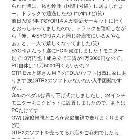
られた時に、私も鈴鹿（国道1号線）に居ましたよ
ー。トラックで通過しただけですけど(笑)
前日?の記事でSYORIさんが鈴鹿サーキットに行く
とおっしゃってましたので、トラックを運転しなが
ら「俺、今SYORIさんと同じ鈴鹿市にいるんやな
ぁ」と、一人で嬉しくなってました(笑)
SYORIさんっ！遂にPCを発注しました！モニター
別で13万円也！組み立て工賃が1万5000円なので、
PC自体は11万5000円くらいかな？
GTR Evoと嫁さん用？のTDUのソフトは既に家にあ
ります(笑)GTR2のソフトがなかなか入手困難です
が…
G25のペダルは吊り下げ式にしましたし、24インチ
モニターもコクピットに設置しましたので、あとは
PCだけです！
GWは家庭軽視どころか家庭無視で走りまくります
(笑)
GTR2のソフトを売ってるお店をご存知でしたら、