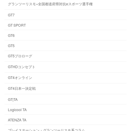
グランツーリスモ×全国都道府県対抗eスポーツ選手権
GT7
GT SPORT
GT6
GT5
GT5プロローグ
GTHDコンセプト
GT4オンライン
GT4日本一決定戦
GT|TA
Logicool TA
ATENZA TA
プレイステーション・グランツーリスモ系コラム