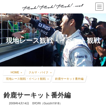
コ
ナ
ン
ビ
テ
ゲ
ン
ー
ツ
シ
へ
ョ
ス
ン
キ
に
現地レース観戦・イベント観戦
ッ
移
プ
動
HOME
クルマ・バイク
現地レース観戦・イベント観戦
鈴鹿サーキット番外編
鈴鹿サーキット番外編
2009年4月14日
SYORI（Gucchi1918）