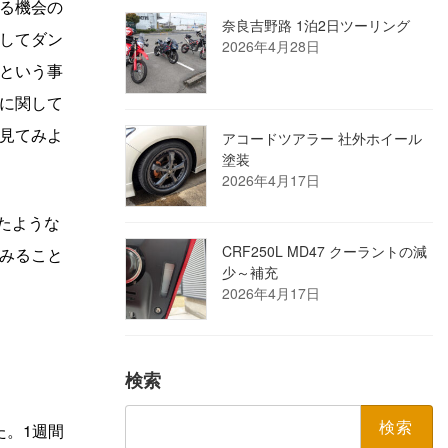
る機会の
奈良吉野路 1泊2日ツーリング
してダン
2026年4月28日
という事
に関して
見てみよ
アコードツアラー 社外ホイール
塗装
2026年4月17日
似たような
CRF250L MD47 クーラントの減
みること
少～補充
2026年4月17日
検索
検
た。1週間
索: