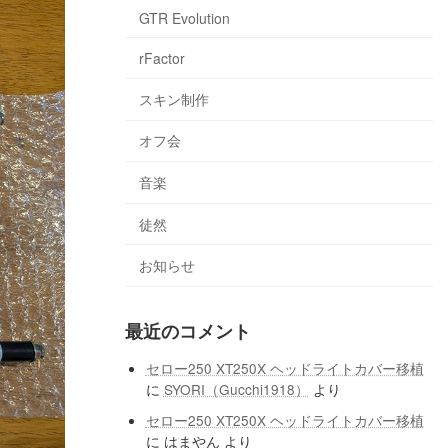
GTR Evolution
rFactor
スキン制作
オフ会
音楽
徒然
お知らせ
最近のコメント
セロー250 XT250X ヘッドライトカバー移植
に
SYORI（Gucchi1918）
より
セロー250 XT250X ヘッドライトカバー移植
に
はまやん
より