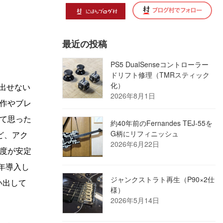
最近の投稿
PS5 DualSenseコントローラー
ドリフト修理（TMRスティック
化）
出せない
2026年8月1日
作やブレ
て思った
約40年前のFernandes TEJ-55を
G柄にリフィニッシュ
ど、アク
2026年6月22日
度が安定
年導入し
ジャンクストラト再生（P90×2仕
い出して
様）
2026年5月14日