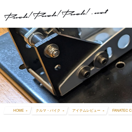
コ
ナ
ン
ビ
テ
ゲ
ン
ー
ツ
シ
へ
ョ
ス
ン
キ
に
ッ
移
プ
動
HOME
クルマ・バイク
アイテムレビュー
FANATEC