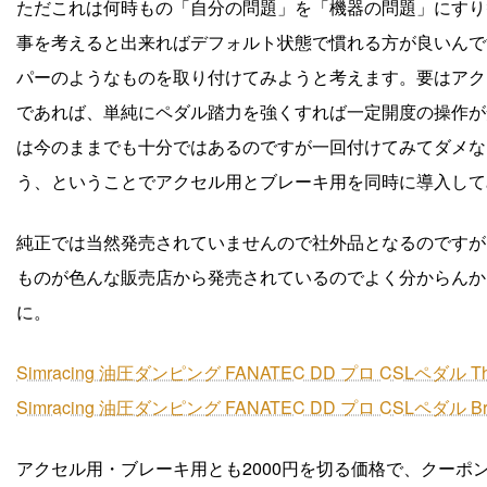
ただこれは何時もの「自分の問題」を「機器の問題」にすり
事を考えると出来ればデフォルト状態で慣れる方が良いんで
パーのようなものを取り付けてみようと考えます。要はアク
であれば、単純にペダル踏力を強くすれば一定開度の操作が
は今のままでも十分ではあるのですが一回付けてみてダメな
う、ということでアクセル用とブレーキ用を同時に導入して
純正では当然発売されていませんので社外品となるのですが、A
ものが色んな販売店から発売されているのでよく分からんか
に。
Simracing 油圧ダンピング FANATEC DD プロ CSLペダル Throt
Simracing 油圧ダンピング FANATEC DD プロ CSLペダル Bra
アクセル用・ブレーキ用とも2000円を切る価格で、クーポ