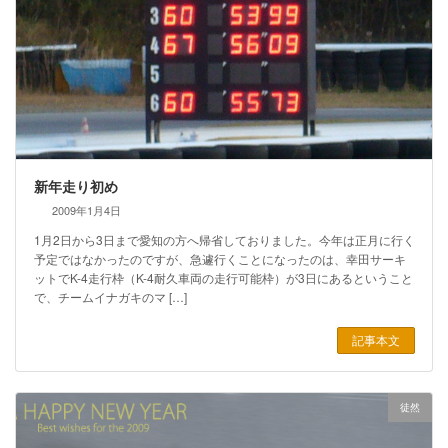
新年走り初め
2009年1月4日
1月2日から3日まで愛知の方へ帰省しておりました。今年は正月に行く
予定ではなかったのですが、急遽行くことになったのは、幸田サーキ
ットでK-4走行枠（K-4耐久車両の走行可能枠）が3日にあるということ
で、チームイナガキのマ […]
記事本文
徒然