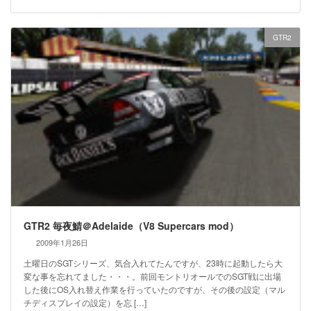
GTR2
GTR2 毎夜鯖＠Adelaide（V8 Supercars mod）
2009年1月26日
土曜日のSGTシリーズ、気合入れてたんですが、23時に起動したら大
変な事を忘れてました・・・。前回モントリオールでのSGT戦に出場
した後にOS入れ替え作業を行っていたのですが、その後の設定（マル
チディスプレイの設定）を忘 […]