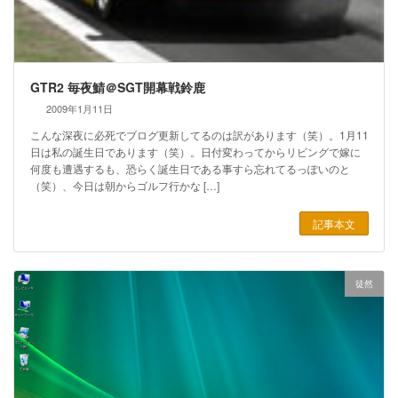
GTR2 毎夜鯖＠SGT開幕戦鈴鹿
2009年1月11日
こんな深夜に必死でブログ更新してるのは訳があります（笑）。1月11
日は私の誕生日であります（笑）。日付変わってからリビングで嫁に
何度も遭遇するも、恐らく誕生日である事すら忘れてるっぽいのと
（笑）、今日は朝からゴルフ行かな […]
記事本文
徒然