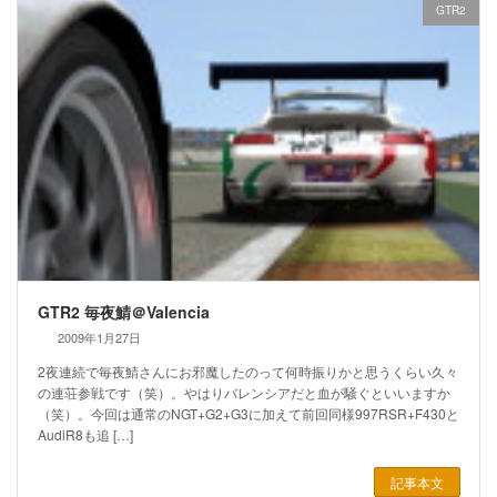
GTR2
GTR2 毎夜鯖＠Valencia
2009年1月27日
2夜連続で毎夜鯖さんにお邪魔したのって何時振りかと思うくらい久々
の連荘参戦です（笑）。やはりバレンシアだと血が騒ぐといいますか
（笑）。今回は通常のNGT+G2+G3に加えて前回同様997RSR+F430と
AudiR8も追 […]
記事本文