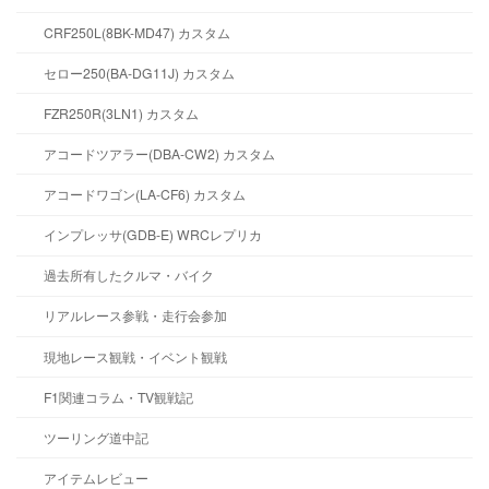
CRF250L(8BK-MD47) カスタム
セロー250(BA-DG11J) カスタム
FZR250R(3LN1) カスタム
アコードツアラー(DBA-CW2) カスタム
アコードワゴン(LA-CF6) カスタム
インプレッサ(GDB-E) WRCレプリカ
過去所有したクルマ・バイク
リアルレース参戦・走行会参加
現地レース観戦・イベント観戦
F1関連コラム・TV観戦記
ツーリング道中記
アイテムレビュー