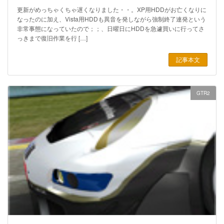
更新がめっちゃくちゃ遅くなりました・・。XP用HDDがお亡くなりに
なったのに加え、Vista用HDDも異音を発しながら強制終了連発という
非常事態になっていたので；；、日曜日にHDDを急遽買いに行ってさ
っきまで復旧作業を行 […]
記事本文
GTR2