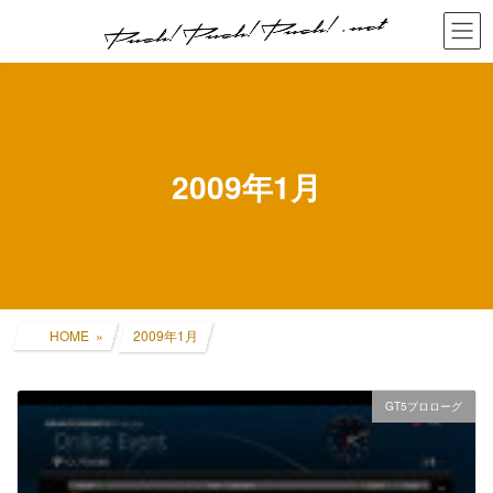
コ
ナ
ン
ビ
テ
ゲ
ン
ー
ツ
シ
へ
ョ
ス
ン
キ
に
2009年1月
ッ
移
プ
動
HOME
2009年1月
GT5プロローグ