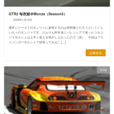
GTR2 毎夜鯖＠Monza（Season5）
2009年1月13日
通常シリーズ？のモンツァに参戦するのは何時振りだろうというくら
い久々のモンツァです。クルマも昨年末にバレンシアで使ったコカコ
ーラポルシェは上手く使える気がしなかったので（笑）、今回はフラ
イジンガーポルシェで頑張ってみるこ […]
記事本文
GTR2