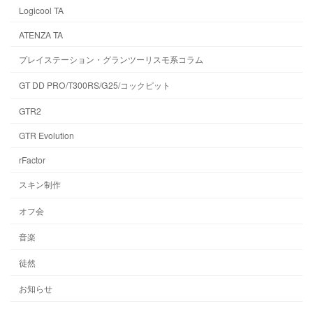
Logicool TA
ATENZA TA
プレイステーション・グランツーリスモ系コラム
GT DD PRO/T300RS/G25/コックピット
GTR2
GTR Evolution
rFactor
スキン制作
オフ会
音楽
徒然
お知らせ