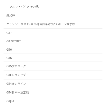
クルマ・バイク その他
親父杯
グランツーリスモ×全国都道府県対抗eスポーツ選手権
GT7
GT SPORT
GT6
GT5
GT5プロローグ
GTHDコンセプト
GT4オンライン
GT4日本一決定戦
GT|TA