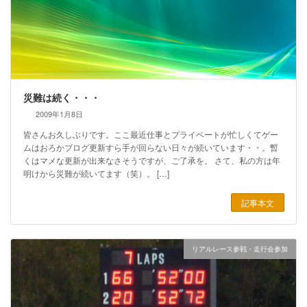
災難は続く・・・
2009年1月8日
皆さんお久しぶりです。ここ最近仕事とプライベートが忙しくてゲー
ムはおろかブログ更新すら手が回らない日々が続いています・・。暫
くはマメな更新が出来なさそうですが、ご了承を。 さて、私の方は年
明けから災難が続いてます（笑）。 […]
記事本文
リアルレース参戦・走行会参加