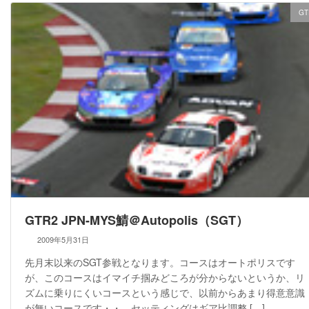
GT
GTR2 JPN-MYS鯖＠Autopolis（SGT）
2009年5月31日
先月末以来のSGT参戦となります。コースはオートポリスです
が、このコースはイマイチ掴みどころが分からないというか、リ
ズムに乗りにくいコースという感じで、以前からあまり得意意識
が無いコースです・・。セッティングはギア比調整 […]