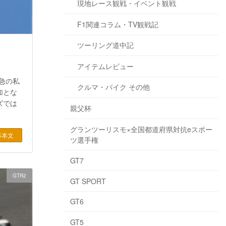
現地レース観戦・イベント観戦
F1関連コラム・TV観戦記
ツーリング道中記
アイテムレビュー
緊急の私
クルマ・バイク その他
加とな
ズでは
親父杯
グランツーリスモ×全国都道府県対抗eスポー
事本文
ツ選手権
GT7
GTR2
GT SPORT
GT6
GT5