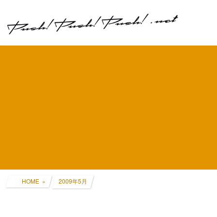
コ
ナ
ン
ビ
テ
ゲ
ン
ー
ツ
シ
へ
ョ
ス
ン
キ
に
ッ
移
プ
動
HOME
2009年5月