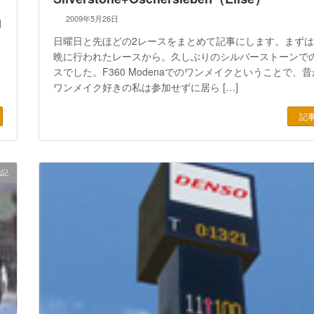
2009年5月26日
間
日曜日と先ほどの2レースをまとめて記事にします。まず
晩に行われたレースから。久しぶりのシルバーストーンで
スでした。F360 Modenaでのワンメイクということで、
ワンメイク好きの私は参加せずに居ら […]
記
戦記