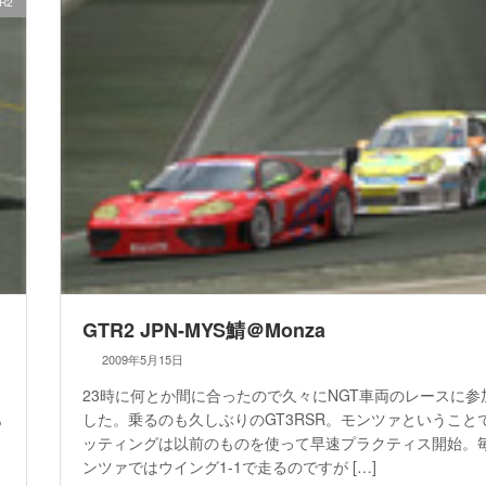
R2
GTR2 JPN-MYS鯖＠Monza
2009年5月15日
23時に何とか間に合ったので久々にNGT車両のレースに参
あ
した。乗るのも久しぶりのGT3RSR。モンツァということ
ッティングは以前のものを使って早速プラクティス開始。
ンツァではウイング1-1で走るのですが […]