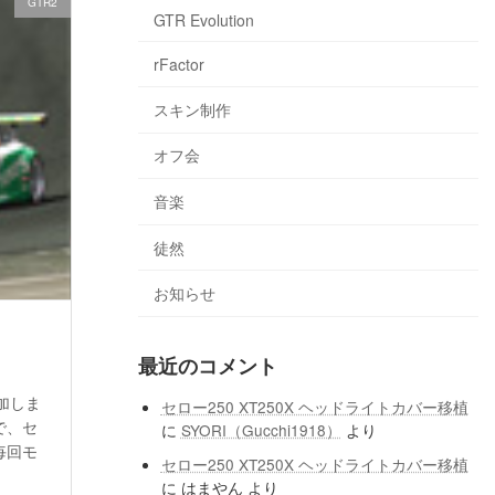
GTR2
GTR Evolution
rFactor
スキン制作
オフ会
音楽
徒然
お知らせ
最近のコメント
加しま
セロー250 XT250X ヘッドライトカバー移植
で、セ
に
SYORI（Gucchi1918）
より
毎回モ
セロー250 XT250X ヘッドライトカバー移植
に
はまやん
より