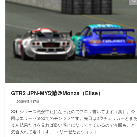
GT
GTR2 JPN-MYS鯖＠Monza（Elise）
2009年5月17日
SGTシリーズ戦が中止になったのでブログ書いてます（笑）。今
回はエリーゼmodでのモンツァです。先日は2位チェッカーとま
まあ結果だけを見れば良い感じになってきているので今回も、と
気合入れて走ります。 エリーゼだとウィン […]