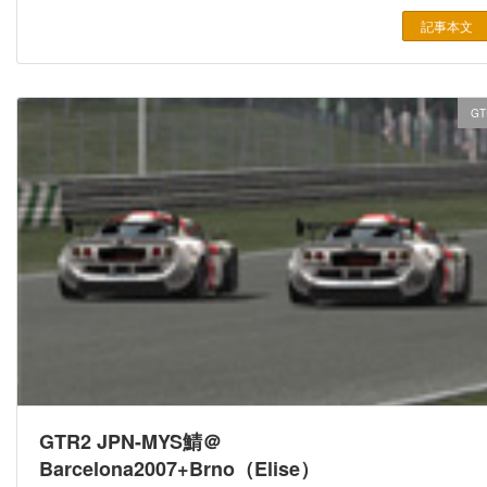
記事本文
GT
GTR2 JPN-MYS鯖＠
Barcelona2007+Brno（Elise）