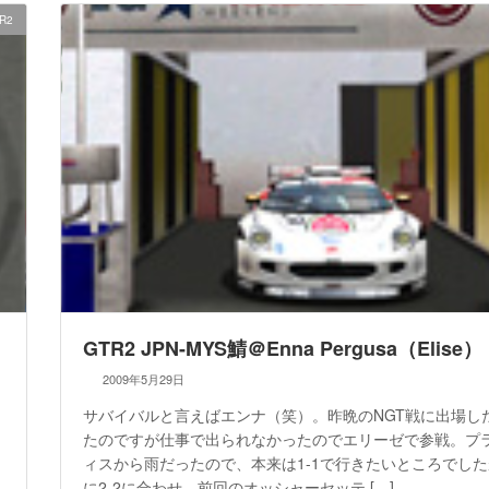
R2
GTR2 JPN-MYS鯖＠Enna Pergusa（Elise）
2009年5月29日
サバイバルと言えばエンナ（笑）。昨晩のNGT戦に出場し
たのですが仕事で出られなかったのでエリーゼで参戦。プ
ィスから雨だったので、本来は1-1で行きたいところでし
に2-2に合わせ、前回のオッシャーセッテ […]