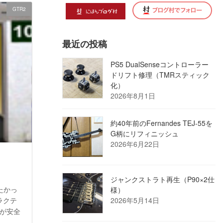
GTR2
最近の投稿
PS5 DualSenseコントローラー
ドリフト修理（TMRスティック
化）
2026年8月1日
約40年前のFernandes TEJ-55を
G柄にリフィニッシュ
2026年6月22日
ジャンクストラト再生（P90×2仕
たかっ
様）
ラクテ
2026年5月14日
たが安全