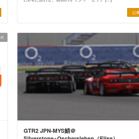
記
徒然
GTR2 JPN-MYS鯖＠
Silverstone+Oschersleben（Elise）