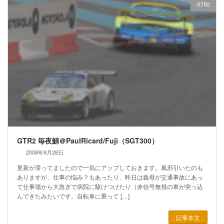
GTR2
GTR2 毎夜鯖＠PaulRicard/Fuji（SGT300）
2008年9月28日
更新が滞ってましたので一気にアップしておきます。風邪引いたのも
ありますが、仕事の悩み？もあったり、昨日は義母が交通事故にあっ
て仕事場から大急ぎで病院に駆けつけたり（赤信号無視の車が突っ込
んできたみたいです。自転車に乗って […]
記事本文