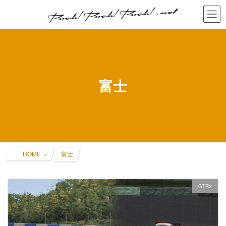
コ
ナ
ン
ビ
テ
ゲ
ン
ー
ツ
シ
へ
ョ
ス
ン
キ
に
富士
ッ
移
プ
動
HOME
富士
GTR2