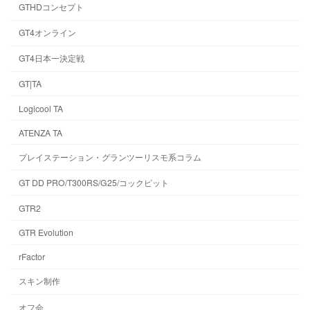
GTHDコンセプト
GT4オンライン
GT4日本一決定戦
GT|TA
Logicool TA
ATENZA TA
プレイステーション・グランツーリスモ系コラム
GT DD PRO/T300RS/G25/コックピット
GTR2
GTR Evolution
rFactor
スキン制作
オフ会