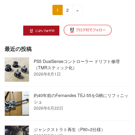
投
固
固
1
2
»
定
定
稿
ペ
ペ
の
ー
ー
ジ
ジ
ペ
最近の投稿
ー
ジ
PS5 DualSenseコントローラー ドリフト修理
（TMRスティック化）
送
2026年8月1日
り
約40年前のFernandes TEJ-55をG柄にリフィニッ
シュ
2026年6月22日
ジャンクストラト再生（P90×2仕様）