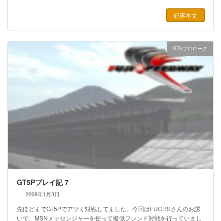
記事本文
GT5プロローグ
GT5Pプレイ記 7
2008年1月3日
先ほどまでGT5Pでアツく対戦してました。今回はFUCHSさんのお誘
いで、MSNメッセンジャーを使って擬似フレンド対戦を行っていまし