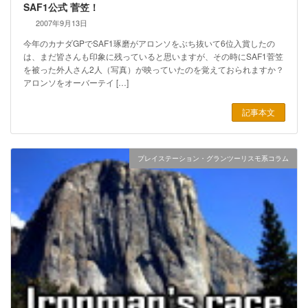
SAF1公式 菅笠！
2007年9月13日
今年のカナダGPでSAF1琢磨がアロンソをぶち抜いて6位入賞したの
は、まだ皆さんも印象に残っていると思いますが、その時にSAF1菅笠
を被った外人さん2人（写真）が映っていたのを覚えておられますか？
アロンソをオーバーテイ […]
記事本文
プレイステーション・グランツーリスモ系コラム