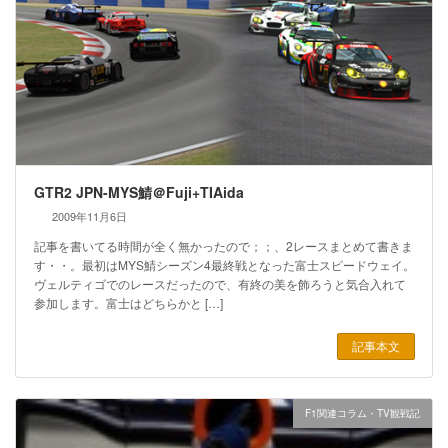
GTR2 JPN-MYS鯖＠Fuji+TIAida
2009年11月6日
記事を書いてる時間が全く無かったので；；、2レースまとめて書きま
す・・。最初はMYS鯖シーズン4最終戦となった富士スピードウェイ。
ヴェルティゴでのレースだったので、有終の美を飾ろうと気合入れて
参加します。富士はどちらかと […]
記事本文
F1関連コラム・TV観戦記