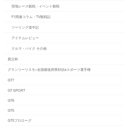
現地レース観戦・イベント観戦
F1関連コラム・TV観戦記
ツーリング道中記
アイテムレビュー
クルマ・バイク その他
親父杯
グランツーリスモ×全国都道府県対抗eスポーツ選手権
GT7
GT SPORT
GT6
GT5
GT5プロローグ