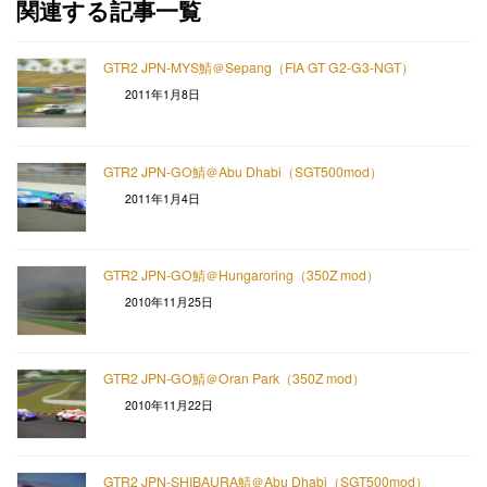
関連する記事一覧
GTR2 JPN-MYS鯖＠Sepang（FIA GT G2-G3-NGT）
2011年1月8日
GTR2 JPN-GO鯖＠Abu Dhabi（SGT500mod）
2011年1月4日
GTR2 JPN-GO鯖＠Hungaroring（350Z mod）
2010年11月25日
GTR2 JPN-GO鯖＠Oran Park（350Z mod）
2010年11月22日
GTR2 JPN-SHIBAURA鯖＠Abu Dhabi（SGT500mod）