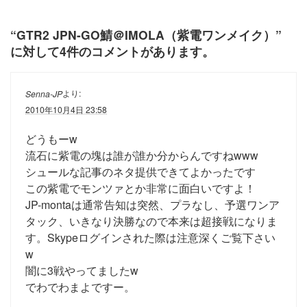
“
GTR2 JPN-GO鯖＠IMOLA（紫電ワンメイク）
”
に対して4件のコメントがあります。
より:
Senna-JP
2010年10月4日 23:58
どうもーw
流石に紫電の塊は誰が誰か分からんですねwww
シュールな記事のネタ提供できてよかったです
この紫電でモンツァとか非常に面白いですよ！
JP-montaは通常告知は突然、プラなし、予選ワンア
タック、いきなり決勝なので本来は超接戦になりま
す。Skypeログインされた際は注意深くご覧下さい
w
闇に3戦やってましたw
でわでわまよですー。