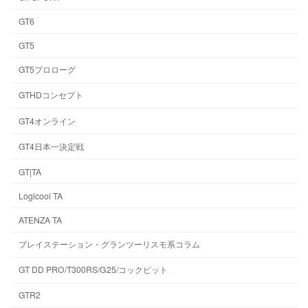
GT6
GT5
GT5プロローグ
GTHDコンセプト
GT4オンライン
GT4日本一決定戦
GT|TA
Logicool TA
ATENZA TA
プレイステーション・グランツーリスモ系コラム
GT DD PRO/T300RS/G25/コックピット
GTR2