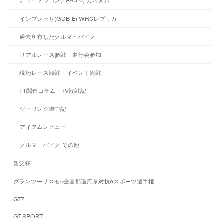
インプレッサ(GDB-E) WRCレプリカ
過去所有したクルマ・バイク
リアルレース参戦・走行会参加
現地レース観戦・イベント観戦
F1関連コラム・TV観戦記
ツーリング道中記
アイテムレビュー
クルマ・バイク その他
親父杯
グランツーリスモ×全国都道府県対抗eスポーツ選手権
GT7
GT SPORT