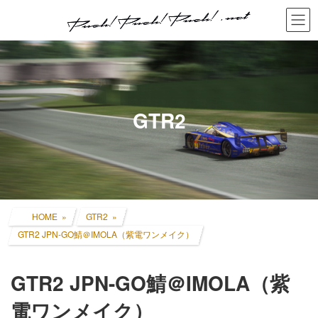
コ
ナ
ン
ビ
テ
ゲ
ン
ー
ツ
シ
へ
ョ
ス
ン
キ
に
GTR2
ッ
移
プ
動
HOME
GTR2
GTR2 JPN-GO鯖＠IMOLA（紫電ワンメイク）
GTR2 JPN-GO鯖＠IMOLA（紫
電ワンメイク）