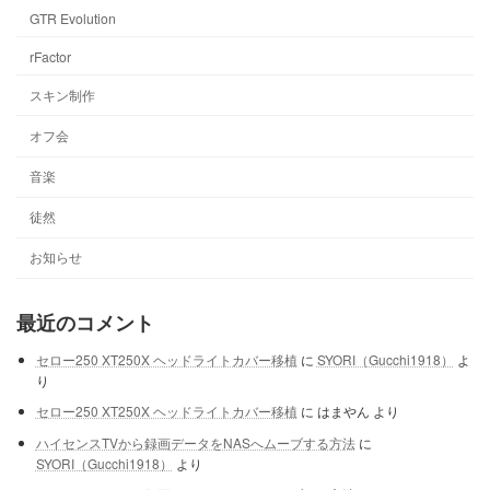
GTR Evolution
rFactor
スキン制作
オフ会
音楽
徒然
お知らせ
最近のコメント
セロー250 XT250X ヘッドライトカバー移植
に
SYORI（Gucchi1918）
よ
り
セロー250 XT250X ヘッドライトカバー移植
に
はまやん
より
ハイセンスTVから録画データをNASへムーブする方法
に
SYORI（Gucchi1918）
より