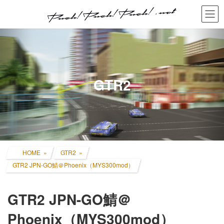
コ
ナ
ン
ビ
テ
ゲ
ン
ー
ツ
シ
へ
ョ
ス
ン
キ
に
GTR2
ッ
移
プ
動
HOME
GTR2
GTR2 JPN-GO鯖＠Phoenix（MYS300mod）
GTR2 JPN-GO鯖＠
Phoenix（MYS300mod）