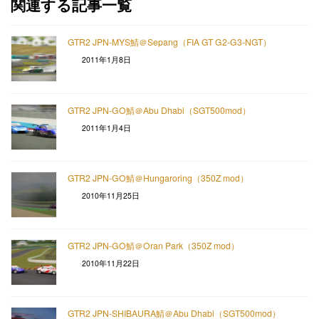
関連する記事一覧
GTR2 JPN-MYS鯖＠Sepang（FIA GT G2-G3-NGT）
2011年1月8日
GTR2 JPN-GO鯖＠Abu Dhabi（SGT500mod）
2011年1月4日
GTR2 JPN-GO鯖＠Hungaroring（350Z mod）
2010年11月25日
GTR2 JPN-GO鯖＠Oran Park（350Z mod）
2010年11月22日
GTR2 JPN-SHIBAURA鯖＠Abu Dhabi（SGT500mod）