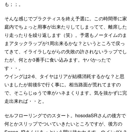
も；；。
そんな感じでプラクティスを終え予選に。この時間帯に家
庭内でちょっと用事が出来たりしてしまってて、離席した
り走ったりを繰り返します（笑）。予選もノータイムのま
まアタックラップが1周出来るかな？というところで戻っ
てきて、イライラしながらの失敗の許されないラップでし
たが、何とか3番手に食い込みます。ヤバかったで
す・・。
ウイングは2-6、タイヤはリアが結構消耗するかな？と思
いましたが前後Sで行く事に。相当路面が荒れてますの
で、そこらじゅうで車がハネまくります。気を抜かずに完
走出来れば・・と。
セルフローリングでのスタート。hosodaSRさんの後方で
何とかスリップでついていきたいところですが、後方の
Senna-JPさんにあっという間に抜かれます。ウイング1-3