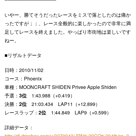
いやー、勝てそうだったレースをミスで落としたのは痛か
ったですが；；、レース全般的に楽しかったので非常に満
足してレースを終えました。やっぱり市街地は楽しいです
ねー。
■リザルトデータ
日時：2010/11/02
コース：Phoenix
車種：MOONCRAFT SHIDEN Privee Apple Shiden
予選：
3位
1:43.988（+0.419）
決勝：
2位
21:03.434 LAP11（+12.899）
レースラップ：
2位
1:44.849 LAP9（+0.599）
詳細データ：
http://dl.dropbox.com/u/3279043/JPN%20GO%204th/ss_0