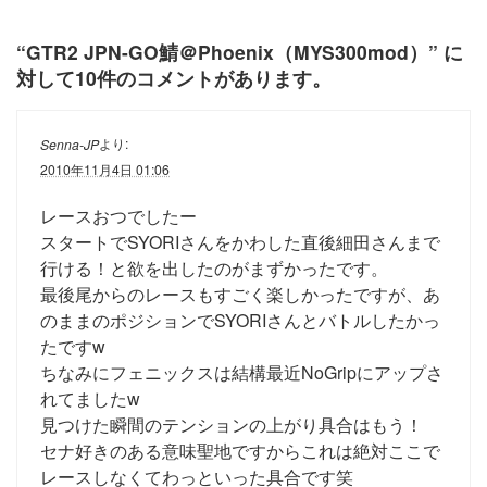
“
GTR2 JPN-GO鯖＠Phoenix（MYS300mod）
” に
対して10件のコメントがあります。
より:
Senna-JP
2010年11月4日 01:06
レースおつでしたー
スタートでSYORIさんをかわした直後細田さんまで
行ける！と欲を出したのがまずかったです。
最後尾からのレースもすごく楽しかったですが、あ
のままのポジションでSYORIさんとバトルしたかっ
たですw
ちなみにフェニックスは結構最近NoGripにアップさ
れてましたw
見つけた瞬間のテンションの上がり具合はもう！
セナ好きのある意味聖地ですからこれは絶対ここで
レースしなくてわっといった具合です笑