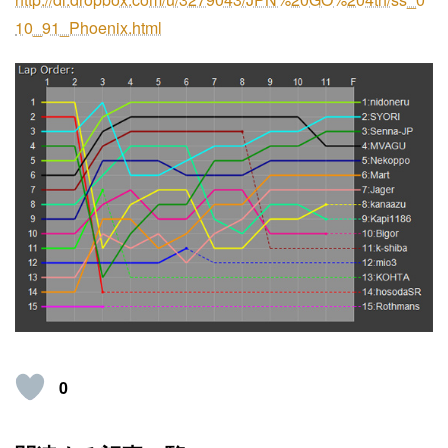
10_91_Phoenix.html
0